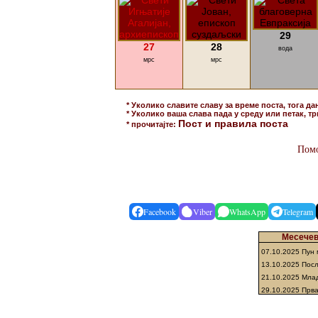
29
27
28
вода
мрс
мрс
* Уколико славите славу за време поста, тога да
* Уколико ваша слава пада у среду или петак, тр
Пост и правила поста
* прочитајте:
Помо
Facebook
Viber
WhatsApp
Telegram
Месечеве
07.10.2025 Пун 
13.10.2025 Пос
21.10.2025 Мла
29.10.2025 Прв