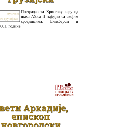
Пострадао за Христову веру од
шаха Абаса II заједно са својим
сродницима: Елисбаром и
661. године.
ДЕТАЉНИЈЕ
вети Аркадије,
епископ
новгородски