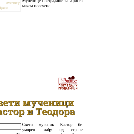
Мученице пострадаше за Христа
мачем посечене.
ДЕТАЉНИЈЕ
вети мученици
астор и Теодора
Свети мученик Кастор би
уморен глађу од стране