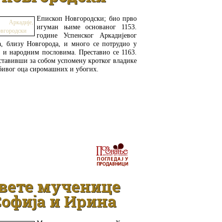
Епископ Новгородски; био прво
игуман њиме основаног 1153.
године Успенског Аркадијевог
а, близу Новгорода, и много се потрудио у
 и народним пословима. Преставио се 1163.
ставивши за собом успомену кротког владике
бивог оца сиромашних и убогих.
ДЕТАЉНИЈЕ
вете мученице
офија и Ирина