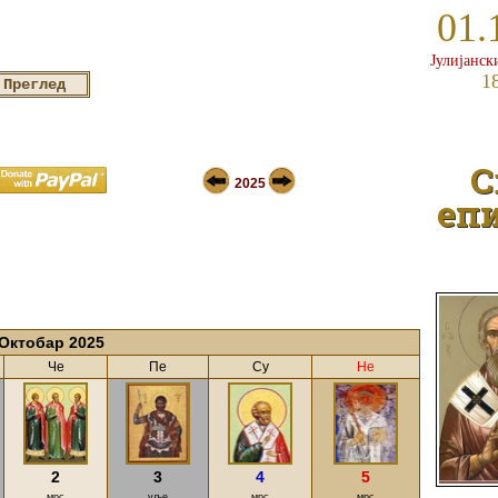
01.
Јулијанск
1
С
2025
епи
Октобар 2025
Че
Пе
Су
Не
2
3
4
5
мрс
уље
мрс
мрс