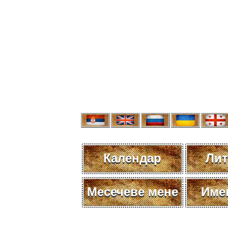
Календар
Лит
Месечеве мене
Име