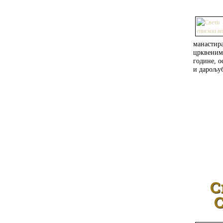
манастир
црквеним
године, о
и дарољу
С
С