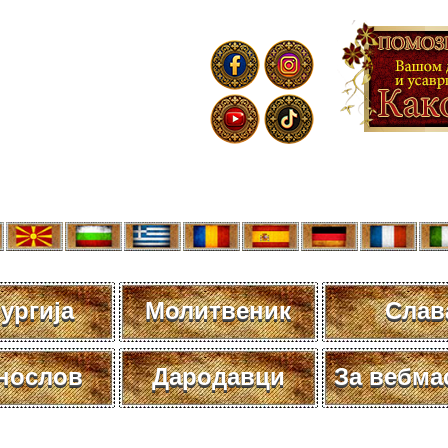
ургија
Молитвеник
Слав
нослов
Дародавци
За вебма