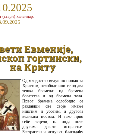
10.2025
и (стари) календар:
8.09.2025
вети Евменије,
скоп гортински,
на Криту
Од младости сведушно пошао за
Христом, ослободивши се од два
тешка бремена: од бремена
богатства и од бремена тела.
Првог бремена ослободио се
раздавши све своје имање
ништим и убогим, а другога
великим постом. И тако прво
себе исцели, па онда поче
другима давати исцељење.
Бестрастан и испуњен благодаћу