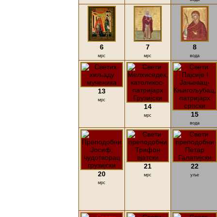
6
7
8
мрс
мрс
вода
13
мрс
14
15
мрс
вода
21
22
20
мрс
уље
мрс