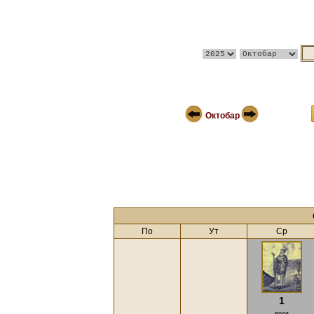
Октобар
По
Ут
Ср
1
вода