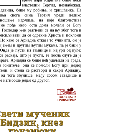
време цара Адријана беше неки
властелин Тертил, незнабожац.
 девица, беше му робиња, и хришћанка. На
ења свога сина Тертил уреди велико
иношење идолима, на које благочестива
не пође него оста дома молећи се Богу
 Господар њен разгневи се на њу због тога и
присиљивати да се одрекне Христа и поклони
Но како се Ариадна отказа то учинити, он је
ијењем и другим љутим мукама, па је баци у
Онда је пусти из тамнице и најури од куће;
се раскаја, што је пусти, те посла слуге да је
врате. Ариадна се беше већ удаљила из града.
е гонитеље, она се помоли Богу при једној
тени, и стена се раствори и сакри Ариадну.
 од тога збунише, међу собом завадише и
е изгибоше један од другог.
ДЕТАЉНИЈЕ
Свети мученик
Бидзин, кнез
грузијски