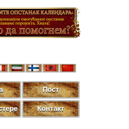
а
Пост
стере
Контакт