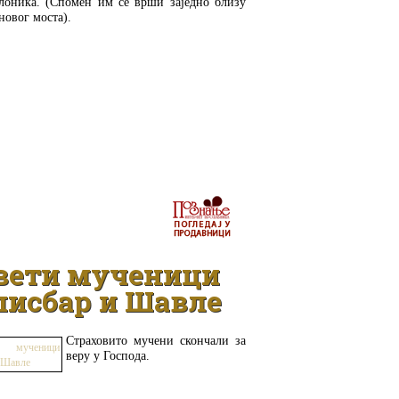
лоника. (Спомен им се врши заједно близу
новог моста).
ДЕТАЉНИЈЕ
вети мученици
лисбар и Шавле
Страховито мучени скончали за
веру у Господа.