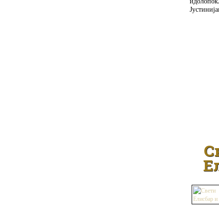
идолопок
Јустинија
С
Е