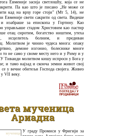
тога Евменије засија светлошћу, која се не
акрити. Па као што је писано „Не може се
ити кад на врху горе стоји” (Мт 5, 14), не
ни Евменије свети сакрити од света. Видеше
и изабраше за епископа у Гортину. Као
он управљаше стадом Христовим као пастир
еше отац сиротим, богатство ништим, утеха
им, исцелитељ болним, и предиван
ац. Молитвом је чинио чудеса многа: опаку
ртвио, демоне изгонио, болеснике многе
и то не само у своме месту него и у Риму и у
 У Тиваиди молитвом кишу испроси у Бога у
е; и тамо најзад и сконча земни живот свој
 се у вечне обитељи Господа својега. Живео
 у VII веку.
ДЕТАЉНИЈЕ
вета мученица
Ариадна
У граду Промиси у Фригији за