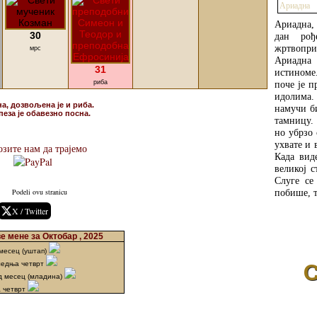
Ариадна,
30
дан рођ
жртвопр
мрс
Ариадна 
31
истиноме.
риба
поче је 
идолима. 
на, дозвољена је и риба.
намучи б
пеза је обавезно посна.
тамницу. 
но убрзо 
ухвате и 
зите нам да трајемо
Када вид
великој с
Слуге се
Podeli ovu stranicu
побише, т
X / Twitter
 мене за Октобар , 2025
месец (уштап)
ледња четврт
д месец (младина)
а четврт