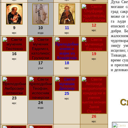
Духа Све
могаше с
град сакр
може се 
га људи 
12
епископ 
9
10
11
добри. Б
мрс
мрс
вода
мрс
жалосн
чудотвор
змију ум
исцелио; 
16
19
Тиваиди.
мрс
мрс
време суш
17
18
и пресели
уље
мрс
и деловао
25
С
23
мрс
24
мрс
вода
26
мрс