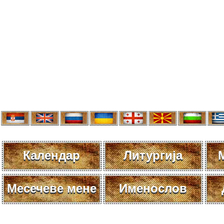
Календар
Литургија
Месечеве мене
Именослов