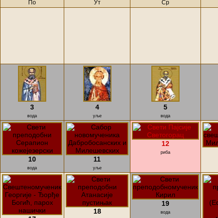
По
Ут
Ср
3
4
5
вода
уље
вода
12
риба
10
11
вода
уље
19
18
вода