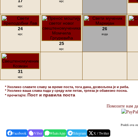
17
мрс
мрс
24
26
мрс
вода
25
мрс
31
мрс
* Уколико славите славу за време поста, тога дана, дозвољена је и риба.
* Уколико ваша слава пада у среду или петак, трпеза је обавезно посна.
Пост и правила поста
* прочитајте:
Помозите нам да
Podeli ovu st
Facebook
Viber
WhatsApp
Telegram
X / Twitter