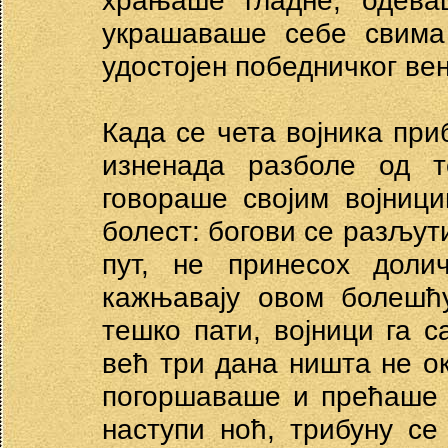
храњаше гладне, одева
украшаваше себе свима
удостојен победничког ве
Када се чета војника при
изненада разболе од т
говораше својим војниц
болест: богови се разљут
пут, не принесох доли
кажњавају овом болешћу
тешко пати, војници га 
већ три дана ништа не ок
погоршаваше и прећаше 
наступи ноћ, трибуну с