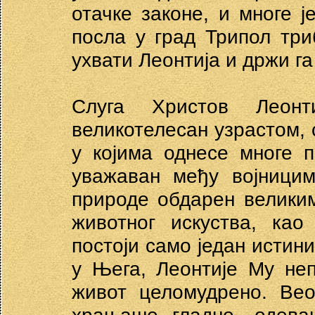
отачке законе, и многе 
посла у град Трипол три
ухвати Леонтија и држи г
Слуга Христов Леонт
великотелесан узрастом, 
у којима однесе многе 
уважаван међу војницим
природе обдарен велики
животног искуства, као
постоји само један истини
у Њега, Леонтије Му не
живот целомудрено. Ве