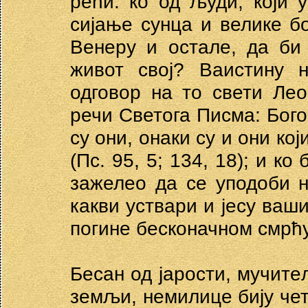
рећи: ко од људи, који у
сијање сунца и велике бо
Венеру и остале, да би
живот свој? Ваистину 
одговор на то свети Лео
речи Светога Писма: Бого
су они, онаки су и они кој
(Пс. 95, 5; 134, 18); и ко
зажелео да се уподоби 
какви уствари и јесу ваши
погине бесконачном смрћ
Бесан од јарости, мучите
земљи, немилице бију чет