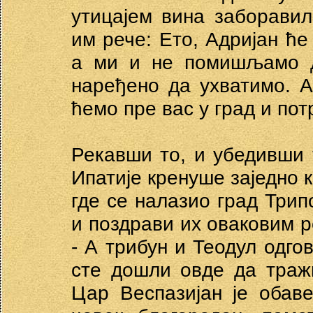
утицајем вина заборави
им рече: Ето, Адријан ће
а ми и не помишљамо д
наређено да ухватимо. А
ћемо пре вас у град и пот
Рекавши то, и убедивши 
Ипатије кренуше заједно к
где се налазио град Трипо
и поздрави их оваковим ре
- А трибун и Теодул одгов
сте дошли овде да траж
Цар Веспазијан је обав