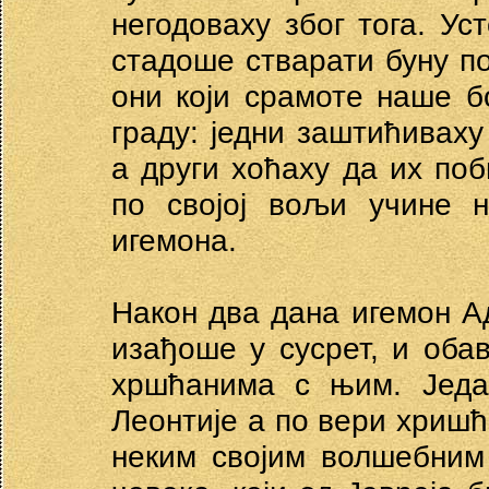
негодоваху због тога. Ус
стадоше стварати буну по
они који срамоте наше б
граду: једни заштићивах
а други хоћаху да их поб
по својој вољи учине н
игемона.
Након два дана игемон Ад
изађоше у сусрет, и оба
хршћанима с њим. Један
Леонтије а по вери хришћ
неким својим волшебним