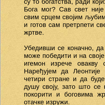
су то богатства, ради кој
Бога мог? Сав свет није
свим срцем својим љубим
и готов сам претрпети св
жртве.
Убедивши се коначно, да
може победити и на своје
игемон изрече овакву с
Наређујем да Леонтије 
четири стране и да буде
душу своју, зато што се
покорити и боговима жр
отачке изружи.