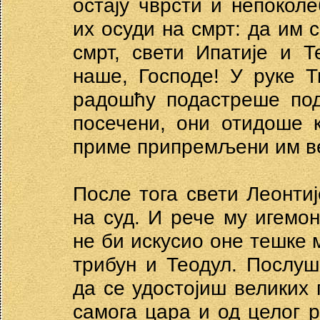
остају чврсти и непокол
их осуди на смрт: да им 
смрт, свети Ипатије и 
наше, Господе! У руке Т
радошћу подастреше под
посечени, они отидоше 
приме припремљени им в
После тога свети Леонти
на суд. И рече му игемон
не би искусио оне тешке 
трибун и Теодул. Послуш
да се удостојиш великих 
самога цара и од целог р