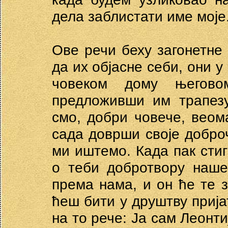
дела заблистати име моје
Ове речи беху загонетне 
да их објасне себи, они 
човеком дому његово
предложивши им трапезу
смо, добри човече, вео
сада доврши своје доброч
ми иштемо. Када пак стиг
о теби добротвору наше
према нама, и он ће те з
ћеш бити у друштву прија
на то рече: Ја сам Леонтиј