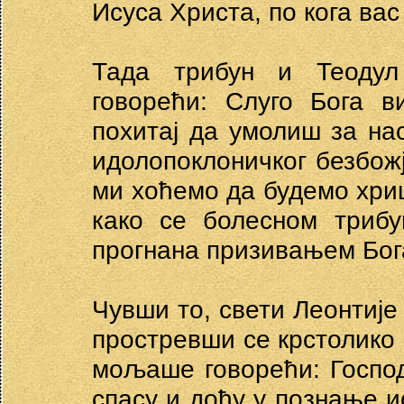
Исуса Христа, по кога вас
Тада трибун и Теодул
говорећи: Слуго Бога в
похитај да умолиш за нас
идолопоклоничког безбожј
ми хоћемо да будемо хри
како се болесном трибу
прогнана призивањем Бог
Чувши то, свети Леонтије
простревши се крстолико 
мољаше говорећи: Госпо
спасу и дођу у познање ис