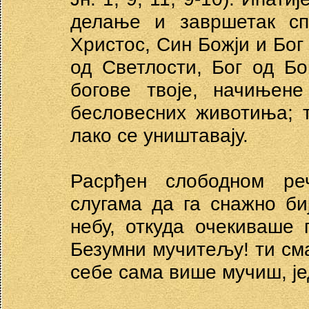
делање и завршетак сп
Христос, Син Божји и Бог
од Светлости, Бог од Б
богове твоје, начињене
бесловесних животиња; 
лако се уништавају.
Расрђен слободном реч
слугама да га снажно биј
небу, откуда очекиваше 
Безумни мучитељу! ти см
себе сама више мучиш, је