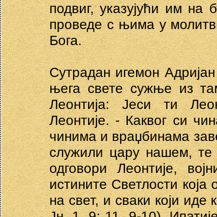
подвиг, указујући им на 
проведе с њима у молит
Бога.
Сутрадан игемон Адријан
њега свете сужње из та
Леонтија: Јеси ти Лео
Леонтије. - Каквог си чи
чинима и враџбинама завео
служили цару нашем, те 
одговори Леонтије, вој
истините Светлости која о
на свет, и сваки који иде 
Јн. 1, 9; 11, 9-10). Ипати