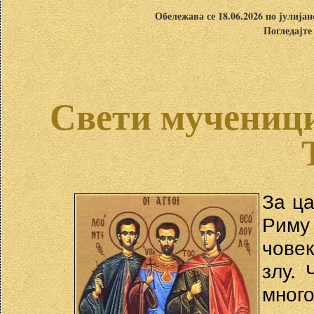
Обележава се 18.06.2026 по јулија
Погледајте
Свети мученици
За ц
Риму 
човек
злу. 
мног