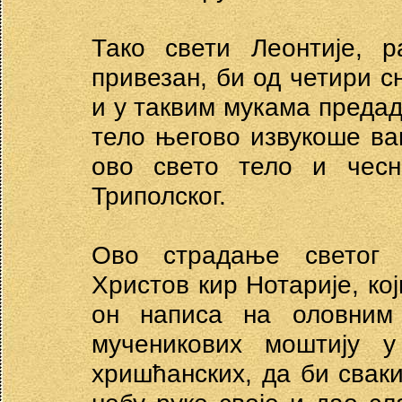
Тако свети Леонтије, р
привезан, би од четири сн
и у таквим мукама предаде
тело његово извукоше ва
ово свето тело и чесн
Триполског.
Ово страдање светог 
Христов кир Нотарије, кој
он написа на оловним
мученикових моштију 
хришћанских, да би сваки