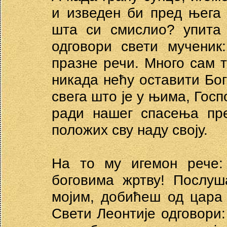
и изведен би пред њега с
шта си смислио? упита 
одговори свети мученик
празне речи. Много сам т
никада нећу оставити Бог
свега што је у њима, Госп
ради нашег спасења пре
положих сву наду своју.
На то му игемон рече: 
боговима жртву! Послуш
мојим, добићеш од цара 
Свети Леонтије одговори: 