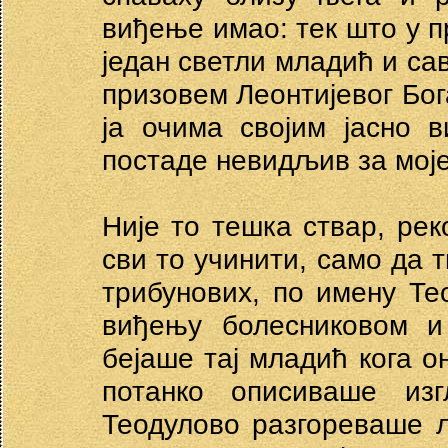
виђење имао: тек што у п
један светли младић и са
призовем Леонтијевог Бог
ја очима својим јасно 
постаде невидљив за моје
Није то тешка ствар, ре
сви то учинити, само да т
трибунових, по имену Т
виђењу болесниковом и
бејаше тај младић кога он
потанко описиваше из
Теодулово разгореваше 