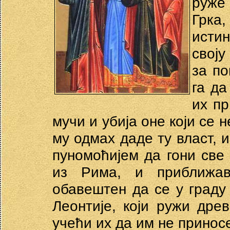
руже
Грка,
истин
своју
за по
га да
их пр
мучи и убија оне који се 
му одмах даде ту власт, и
пуномоћијем да гони све 
из Рима, и приближав
обавештен да се у граду
Леонтије, који ружи дре
учећи их да им не приносе