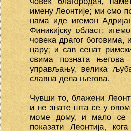
човек благородан, паме
имену Леонтије; ми смо п
нама иде игемон Адрија
Финикијску област; игем
човека драгог боговима, 
цару; и сав сенат римск
свима позната његова 
управљању, велика љуба
славна дела његова.
Чувши то, блажени Леонт
и не знате шта се у овом
моме дому, и мало се 
показати Леонтија, ког