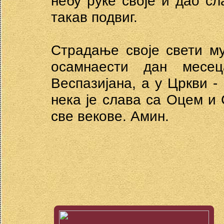
небу руке своје и дао сла
такав подвиг.
Страдање своје свети м
осамнаести дан месе
Веспазијана, а у Цркви -
нека је слава са Оцем и 
све векове. Амин.