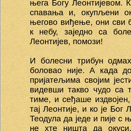
њега Богу Леонтијевом. К
спавања и, окупљени ок
његово виђење, они сви б
к небу, заједно са бол
Леонтијев, помози!
И болесни трибун одмах
боловао није. А када д
пријатељима својим јест
видевши такво чудо са 
тиме, и сеђаше издвојен,
тај Леонтије, и ко је Бог
Теодула да једе и пије с 
не хте ништа да окуси