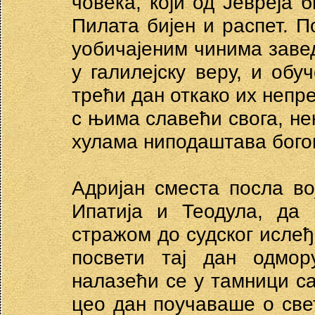
човека, који од Јевреја 
Пилата бијен и распет. По
уобичајеним чинима завед
у галилејску веру, и обу
трећи дан откако их непре
с њима славећи свога, не
хулама ниподаштава бого
Адријан сместа посла во
Ипатија и Теодула, да
стражом до судског ислеђ
посвети тај дан одмор
налазећи се у тамници с
цео дан поучаваше о све