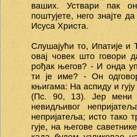
ваших. Уствари пак он
поштујете, него знајте да
Исуса Христа.
Слушајући то, Ипатије и 
овај човек што говори д
рођак његов? - И онда у
ти је име? - Он одгов
књигама: На аспиду и гују
(Пс. 90, 13). Јер мени
невидљивог непријатељ
непријатеља; исто тако т
гује, на његове саветни
када будем узликовао н