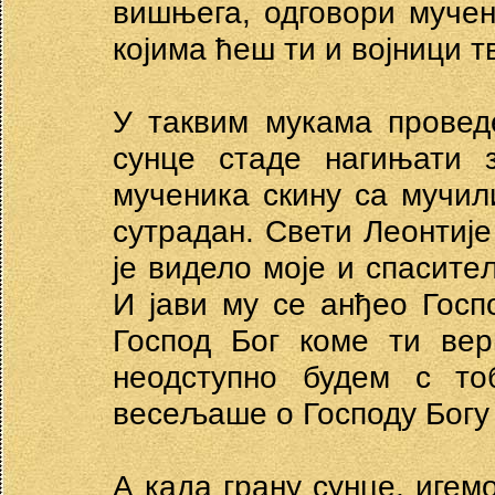
вишњега, одговори мучени
којима ћеш ти и војници т
У таквим мукама провед
сунце стаде нагињати з
мученика скину са мучил
сутрадан. Свети Леонтије
је видело моје и спаситељ
И јави му се анђео Госпо
Господ Бог коме ти вер
неодступно будем с т
весељаше о Господу Богу
А када грану сунце, игем