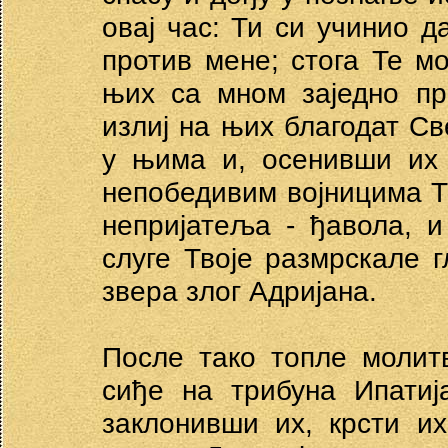
овај час: Ти си учинио д
против мене; стога Те мо
њих са мном заједно пр
излиј на њих благодат Св
у њима и, осенивши их 
непобедивим војницима Тв
непријатеља - ђавола, и
слуге Твоје размрскале 
звера злог Адријана.
После тако топле молитв
сиђе на трибуна Ипатиј
заклонивши их, крсти и