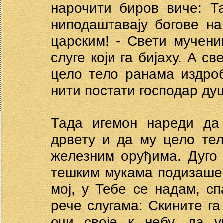
нарочити биров виче: Т
ниподаштавају богове н
царским! - Свети мучени
слуге који га бијаху. А с
цело тело ранама издро
нити постати господар ду
Тада игемон нареди да
дрвету и да му цело те
железним оруђима. Дуго 
тешким мукама подизаше 
мој, у Тебе се надам, с
рече слугама: Скините га
очи своје к небу, да 