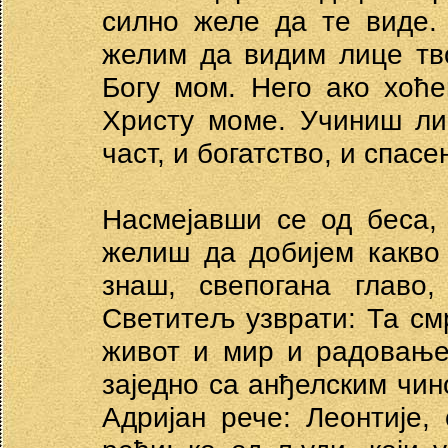
силно желе да те виде. 
желим да видим лице тво
Богу мом. Него ако хоће
Христу моме. Учиниш ли 
част, и богатство, и спас
Насмејавши се од беса,
желиш да добијем какво
знаш, свепогана главо
Светитељ узврати: Та смр
живот и мир и радовање,
заједно са анђелским чин
Адријан рече: Леонтије