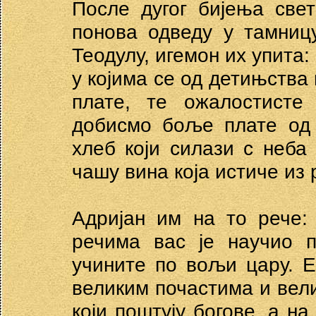
После дугог бијења свет
понова одведу у тамницу
Теодулу, игемон их упита:
у којима се од детињства 
плате, те ожалостисте
добисмо боље плате од 
хлеб који силази с неба
чашу вина која истиче из
Адријан им на то рече:
речима вас је научио п
учините по вољи цару. 
великим почастима и вел
који поштују богове, а н