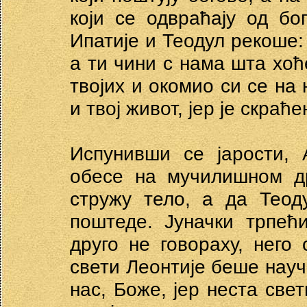
који се одвраћају од бо
Ипатије и Теодул рекоше:
а ти чини с нама шта хоћ
твојих и окомио си се на 
и твој живот, јер је скраћ
Испунивши се јарости, 
обесе на мучилишном д
стружу тело, а да Теод
поштеде. Јуначки трпећ
друго не говораху, него
свети Леонтије беше науч
нас, Боже, јер неста свет