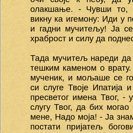
олакшање. - Чувши то, 
викну ка игемону: Иди у п
и гадни мучитељу! Ја с
храброст и силу да подне
Тада мучитељ нареди да г
тешким каменом о врату.
мученик, и мољаше се го
си слуге Твоје Ипатија 
пресветог имена Твог, - 
слугу Твог, да бих могао
мене, Надо моја! - Ја зна
постати пријатељ богов