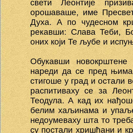
свети Леонтије приз
орошаваше, име Пресвет
Духа. А по чудесном кр
рекавши: Слава Теби, Б
оних који Те љубе и испуњ
Обукавши новокрштене 
нареди да се пред њима
стигоше у град и остали в
распитиваху се за Леон
Теодула. А кад их нађош
белим хаљинама и упаље
недоумеваху шта то треба
су постали хришћани и кр