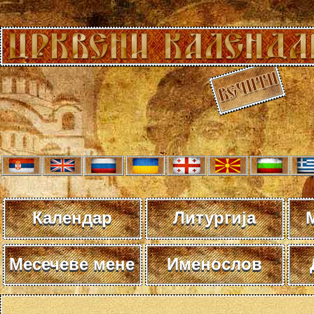
Календар
Литургија
Месечеве мене
Именослов