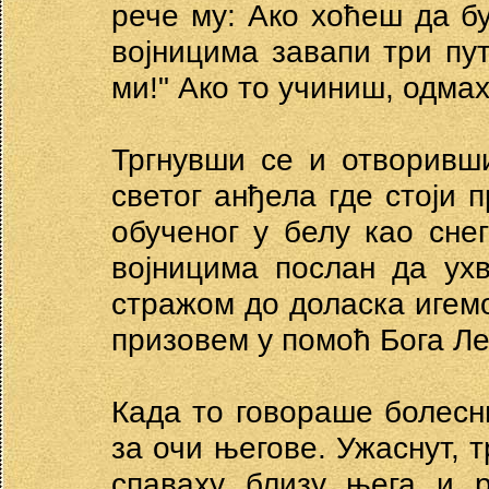
рече му: Ако хоћеш да бу
војницима завапи три пут
ми!" Ако то учиниш, одма
Тргнувши се и отворивши
светог анђела где стоји 
обученог у белу као сне
војницима послан да ух
стражом до доласка игемо
призовем у помоћ Бога Ле
Када то говораше болесн
за очи његове. Ужаснут, 
спаваху близу њега и р