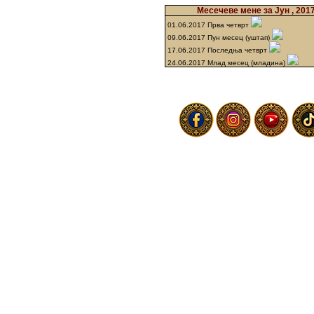
Месечеве мене за Јун , 201
01.06.2017 Прва четврт
09.06.2017 Пун месец (уштап)
17.06.2017 Последња четврт
24.06.2017 Млад месец (младина)