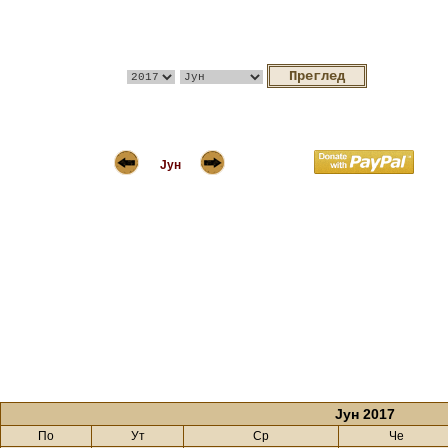
Јун
Јун 2017
По
Ут
Ср
Че