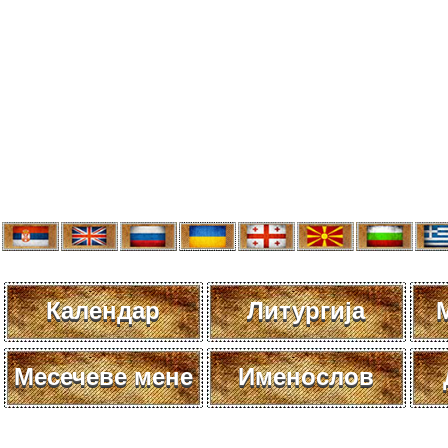
Календар
Литургија
Месечеве мене
Именослов