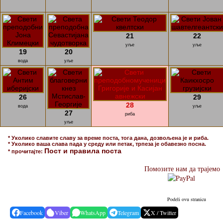
21
22
уље
уље
19
20
вода
уље
26
29
28
вода
уље
27
риба
уље
* Уколико славите славу за време поста, тога дана, дозвољена је и риба.
* Уколико ваша слава пада у среду или петак, трпеза је обавезно посна.
Пост и правила поста
* прочитајте:
Помозите нам да трајемо
Podeli ovu stranicu
Facebook
Viber
WhatsApp
Telegram
X / Twitter