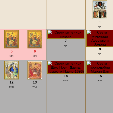
1
мрс
7
мрс
8
5
6
мрс
мрс
мрс
14
15
вода
уље
12
13
вода
уље