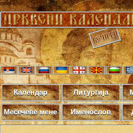
Календар
Литургија
Месечеве мене
Именослов