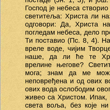
Господ је небеса створио 
светитеља: Христа ли н
одговори: Да, Христа н
погледам небеса, дело прс
Ти поставио (Пс. 8, 4). Н
вреле воде, чијим Творц
наше, да ли ће те Хри
врелине његове? Свети
мога; знам да ме мож
неповређена и од ових в
ових вода ослободим овог
живео са Христом. Ипак, 
света воља, без које ни