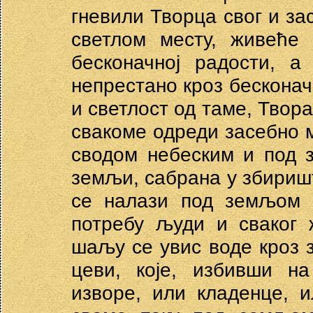
гневили Творца свог и зас
светлом месту, живеће 
бесконачној радости, 
непрестано кроз бесконач
и светлост од таме, Твор
свакоме одреди засебно м
сводом небеским и под 
земљи, сабрана у збиришта
се налази под земљом з
потребу људи и сваког 
шаљу се увис воде кроз 
цеви, које, избивши н
изворе, или кладенце, и