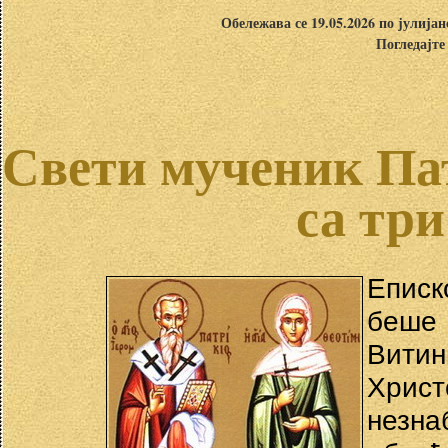
Обележава се 19.05.2026 по јулија
Погледајте
Свети мученик Пат
са три
Епис
беше
Витин
Хрис
незна