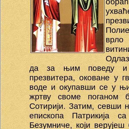
обраћ
ухваћ
през
Полие
врло
витин
Одлаз
да за њим поведу и 
презвитера, оковане у 
воде и окупавши се у њ
жртву своме поганом б
Сотирији. Затим, севши н
епископа Патрикија с
Безумниче, који верује