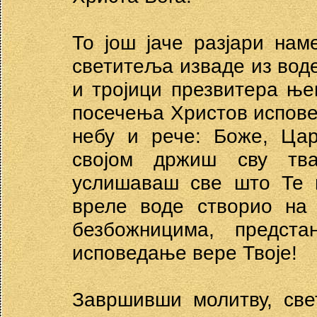
То још јаче разјари нам
светитеља изваде из воде
и тројици презвитера ње
посечења Христов исповед
небу и рече: Боже, Цар
својом држиш сву тв
услишаваш све што Те и
вреле воде створио на
безбожницима, предст
исповедање вере Твоје!
Завршивши молитву, све