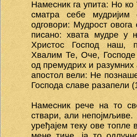
Намесник га упита: Но ко 
сматра себе мудријим
одговори: Мудрост овога с
писано: хвата мудре у њ
Христос Господ наш, п
Хвалим Те, Оче, Господе
од премудрих и разумних а
апостол вели: Не познаше 
Господа славе разапели (1 
Намесник рече на то св
ствари, али непојмљиве.
уређајем теку ове топле 
мене тиче, ја то одлуч