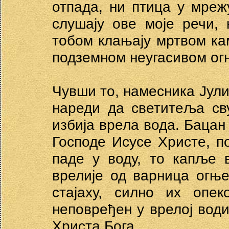
отпада, ни птица у мреж
слушају ове моје речи, 
тобом клањају мртвом кам
подземном неугасивом ог
Чувши то, намесника Јулиј
нареди да светитеља св
избија врела вода. Бацан 
Господе Исусе Христе, п
паде у воду, то капље 
врелије од варница огњ
стајаху, силно их опек
неповређен у врелој води
Христа Бога.