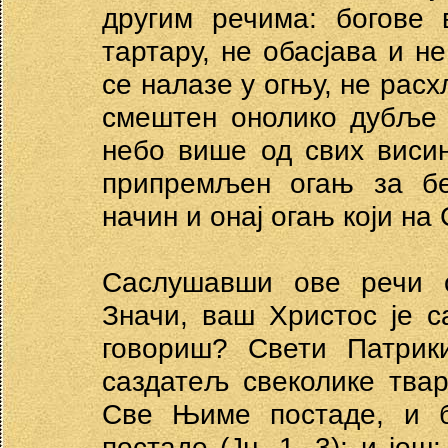
другим речима: богове 
тартару, не обасјава и не
се налазе у огњу, не расх
смештен онолико дубље о
небо више од свих виси
припремљен огањ за без
начин и онај огањ који на
Саслушавши ове речи с
Значи, ваш Христос је с
говориш? Свети Патрики
саздатељ свеколике твари
Све Њиме постаде, и 
постаде (Јн. 1, 3); и јо