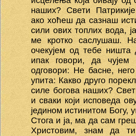
исцелења која бивају од
наших? Свети Патрикије
ако хоћеш да сазнаш исти
сили ових топлих вода, ја
ме кротко саслушаш. Н
очекујем од тебе ништа 
ипак говори, да чује
одговори: Не басне, нег
упита: Какво друго порек
силе богова наших? Свет
и сваки који исповеда о
једином истинитом Богу, у
Стога и ја, ма да сам гре
Христовим, знам да т