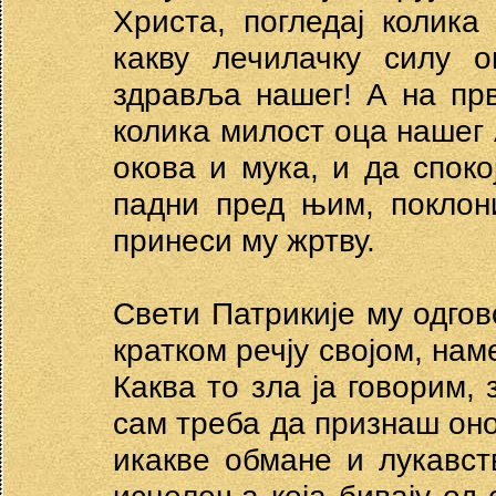
Христа, погледај колика
какву лечилачку силу 
здравља нашег! А на прв
колика милост оца нашег 
окова и мука, и да споко
падни пред њим, поклон
принеси му жртву.
Свети Патрикије му одгов
кратком речју својом, нам
Каква то зла ја говорим, 
сам треба да признаш оно
икакве обмане и лукавст