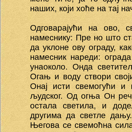
наших, који хоће на тај 
Одговарајући на ово, с
намеснику: Пре но што ст
да уклоне ову ограду, как
намесник нареди: ограда
унаоколо. Онда светите
Огањ и воду створи сво
Онај исти свемогући и 
људског. Од огња Он речј
остала светила, и доде
другима да светле дању
Његова се свемоћна сила