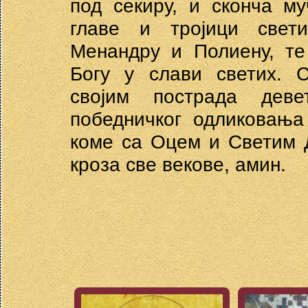
под секиру, и сконча м
главе и тројици свети
Менандру и Полиену, те
Богу у слави светих. 
својим пострада дев
победничког одликовања
коме са Оцем и Светим Д
кроза све векове, амин.