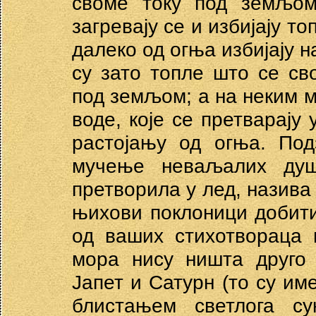
своме току под земљом
загревају се и избијају т
далеко од огња избијају 
су зато топле што се сво
под земљом; а на неким м
воде, које се претварају
растојању од огња. Под
мучење неваљалих душ
претворила у лед, назива 
њихови поклоници добити
од ваших стихотвораца 
мора нису ништа друго 
Јапет и Сатурн (то су им
блистањем светлога су