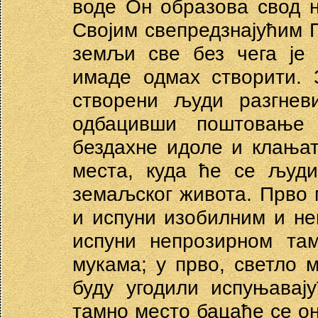
воде Он образова свод н
Својим свепредзнајућим 
земљи све без чега је 
имаде одмах створити. 
створени људи разгнев
одбацивши поштовање 
бездахне идоле и клањат
места, куда ће се људи
земаљског живота. Прво 
и испуни изобилним и не
испуни непрозирном та
мукама; у прво, светло 
буду угодили испуњавај
тамно место бацаће се он