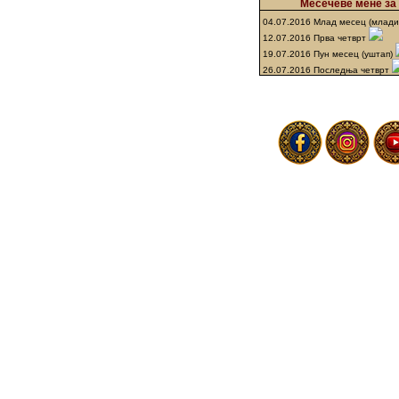
Месечеве мене за 
04.07.2016 Млад месец (млад
12.07.2016 Прва четврт
19.07.2016 Пун месец (уштап)
26.07.2016 Последња четврт