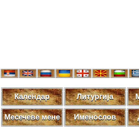
Календар
Литургија
Месечеве мене
Именослов