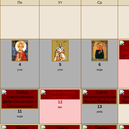
По
Ут
Ср
4
5
6
уље
уље
вода
12
13
мрс
11
риба
вода