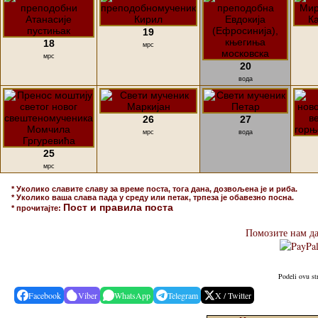
19
18
мрс
мрс
20
вода
26
27
мрс
вода
25
мрс
* Уколико славите славу за време поста, тога дана, дозвољена је и риба.
* Уколико ваша слава пада у среду или петак, трпеза је обавезно посна.
Пост и правила поста
* прочитајте:
Помозите нам да
Podeli ovu st
Facebook
Viber
WhatsApp
Telegram
X / Twitter