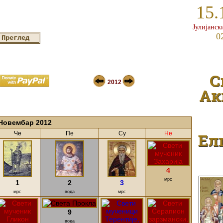
15.
Јулијанск
0
С
2012
Ак
Новембар 2012
Ел
Че
Пе
Су
Не
4
мрс
1
2
3
мрс
вода
мрс
9
вода