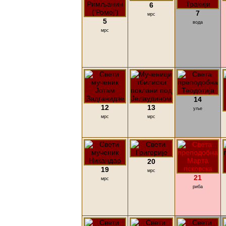
6
7
мрс
5
вода
мрс
14
12
13
уље
мрс
мрс
20
19
мрс
21
мрс
риба