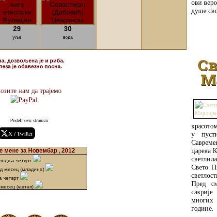
ови веро
душе сво
29
30
уље
вода
Св
на, дозвољена је и риба.
пеза је обавезно посна.
М
озите нам да трајемо
Podeli ovu stranicu
красотом
X / Twitter
у пуст
Савреме
царева К
 мене за Новембар , 2012
светлил
следња четврт
Свето П
ад месец (младина)
светлост
а четврт
Пред см
 месец (уштап)
сакрије
многих 
године.