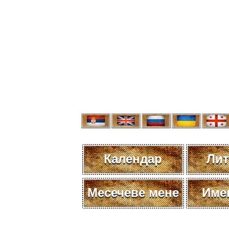
Календар
Лит
Месечеве мене
Име