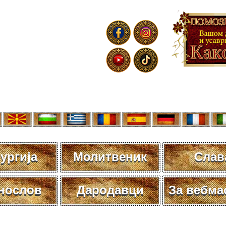
ургија
Молитвеник
Слав
нослов
Дародавци
За вебма