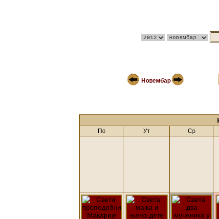
Новембар
По
Ут
Ср