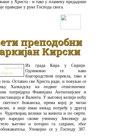
ваше у Христа - и тако у пламену предадоше
је праведне у руке Господа свога.
ДЕТАЉНИЈЕ
ети преподобни
аркијан Кирски
Из града Кира у Сирији.
Одликовао се како
благородством порекла, тако и
 тела. Оставио све Христа ради, и повукао се
ињу Халкидску на подвиг отшелнички.
ник патријарха Флавијана Антиохијског и
онстанција и Валента. У његовој келији ноћу
а светлост божанска, према којој је читао
исмо, и није имао никад потребу у другој
и. Чудотворац велики за живота и по смрти.
рт наредио своме ученику Јевсевију да
 тело његово и потајно га сахрани, због
обожаватеља. Упокојио се у Господу 387.