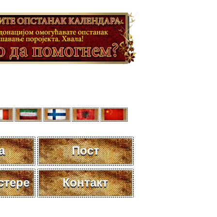
а
Пост
стере
Контакт