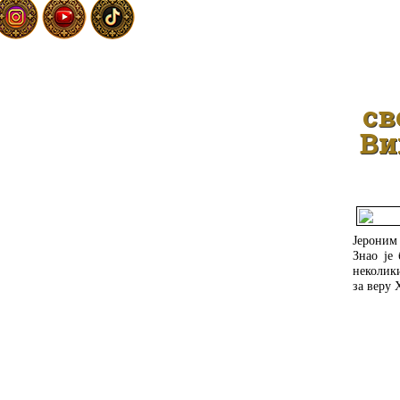
св
Ви
Јероним
Знао је
неколик
за веру 