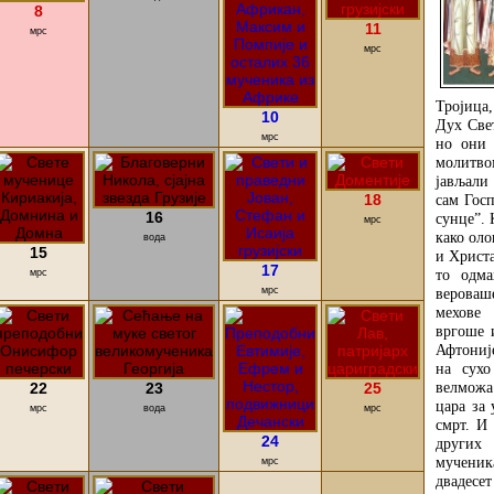
8
11
мрс
мрс
Тројица
10
Дух Свет
мрс
но они 
молитво
јављали
18
сам Госп
16
сунце”. 
мрс
како ол
вода
15
и Христа
17
то одм
мрс
мрс
вероваш
мехове
вргоше 
Афтоније
на сух
велможа
22
23
25
цара за
мрс
вода
мрс
смрт. И
24
других
мученик
мрс
двадесет