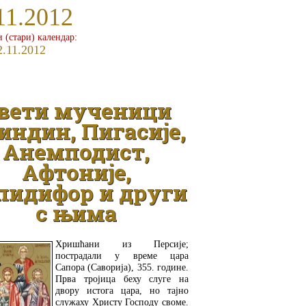
11.2012
и (стари) календар:
2.11.2012
вети мученици
индин, Пигасије,
Анемподист,
Афтоније,
пидифор и други
с њима
Хришћани из Персије;
пострадали у време цара
Сапора (Саворија), 355. године.
Прва тројица беху слуге на
двору истога цара, но тајно
служаху Христу Господу своме.