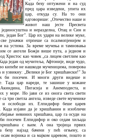
Када беху оптужени и на суд
пред цара изведени, упита их
цар, откуда су. На то они
одговорише: „Отечество наше и
живот наш јесте Пресвета
, јединосуштна и неразделна, Отац и Син и
и, један Бог”. Цар их удари на велике муке,
све јуначки отрпеше са псалмопјенијем и
м на устима. За време мучења и тамновања
 им се ангели Божји више пута, а једном и
од Христос као човек „са лицем светлим као
Када један од мучитеља, Афтоније, виде чудо,
ово кипеће не нашкоди мученицима, поверова
 и узвикну: „Велики је Бог хришћански!” За
ах би посечен. И многи други видеше и
е. Тада цар нареди, те зашише у кожане
 Акиндина, Пигасија и Анемподиста, и
их у море. Но јави се из онога света свети
 са три светла ангела, изведе свете мученике
о и ослободи их. Елпидифор беше царев
. Када изјави да је хришћанин и изобличи
 убијање невиних хришћана, цар га осуди на
 би посечен Елпидифор и око седам хиљада
 хришћана с њим. А она тројица првих
а беху најзад бачени у пећ огњену, са
 осам војника и са мајком царевом, пошто и