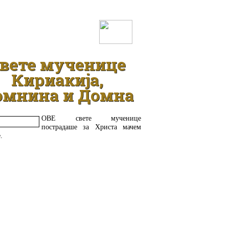
ДЕТАЉНИЈЕ
вете мученице
Кириакија,
омнина и Домна
ОBE свете мученице
пострадаше за Христа мачем
.