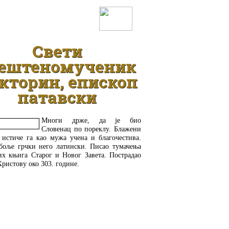
ДЕТАЉНИЈЕ
Свети
ештеномученик
кторин, епископ
патавски
Многи држе, да је био
Словенац по пореклу. Блажени
 истиче га као мужа учена и благочестива.
 боље грчки него латински. Писао тумачења
их књига Старог и Новог Завета. Пострадао
Христову око 303. године.