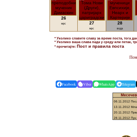
26
27
28
мрс
мрс
вода
* Уколико славите славу за време поста, тога да
* Уколико ваша слава пада у среду или петак, тр
Пост и правила поста
* прочитајте:
Пом
Facebook
Viber
WhatsApp
Telegram
Месечеве
06.11.2012 По
13.11.2012 Мл
20.11.2012 Прв
28.11.2012 Пун