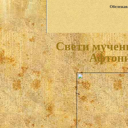
Обележава
Свети мучен
Афтони