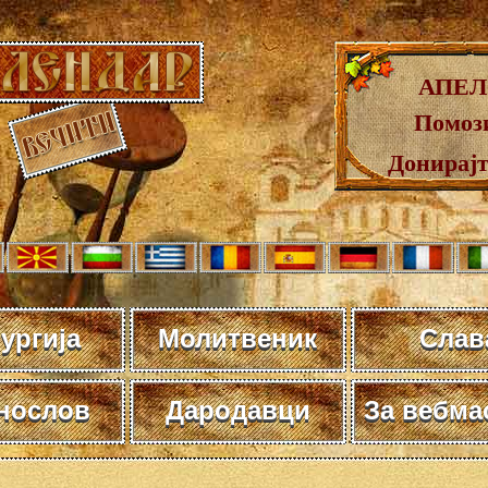
АПЕЛ
Помози
Донирај
ургија
Молитвеник
Слав
нослов
Дародавци
За вебма