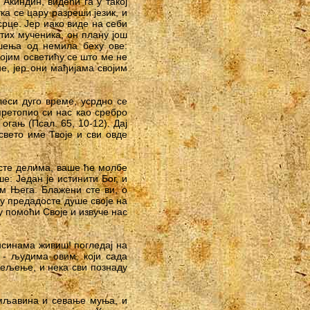
Акиндин, видећи га у такој
ка се цару разреши језик, и
рце. Јер иако виде на себи
етих мученика, он плану још
ешења од немила беху ове:
ојим осветићу се што ме не
е, јер они мађијама својим
леси дуго време, усрдно се
претопио си нас као сребро
гањ (Псал. 65, 10-12). Дај
вето име Твоје и сви овде
исте делима, ваше ће молбе
е: Један је истинити Бог, и
им Њега. Блажени сте ви, о
у предадосте душе своје на
у помоћи Своје и извуче нас
исинама живиш! погледај на
 - људима овим, који сада
цељење, и нека сви познаду
рмљавина и севање муња, и