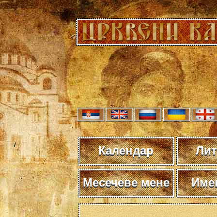
Календар
Лит
Месечеве мене
Име