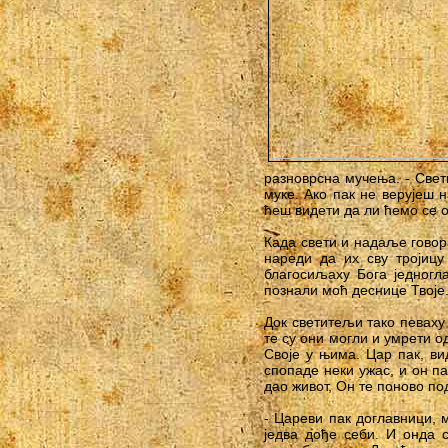
разноврсна мучења. - Свет
муке. Ако пак не верујеш 
ћеш видети да ли ћемо се 
Када свети и надаље говора
нареди да их сву тројицу
благосиљаху Бога једногла
познали моћ деснице Твоје.
Док светитељи тако певаху
те су они могли и умрети о
Своје у њима. Цар пак, ви
спопаде неки ужас, и он па
дао живот, Он те поново по
- Цареви пак доглавници, 
једва дође себи. И онда 