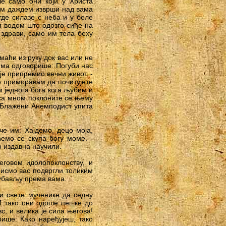
е само они који у Христа
вим даждем изврши над вама
где силазе с неба и у беле
и водом што одозго сиђе на
 здрави, само им тела беху
маћи из руку док вас или не
има одговорише: Погуби нас
је припремио вечни живот. -
не приморавам да почитујете
м једнога бога кога љубим и
о са мном поклоните се њему
 - Блажени Анемподист упита
че им: Хајдемо, децо моја,
ћемо се скупа богу моме. -
о издавна научили.
говом идолопоклонству, и
бисмо вас подвргли толиким
љубављу према вама.
и свете мученике да седну
 И тако они одоше пешке до
вс, и велика је сила његова!
ише: Како наређујеш, тако