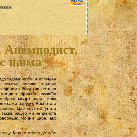
анском
 Анемподист,
 с њима
 идолодемонијом и испуњен
ој земљи велико гоњење
орјанима беху три потајна
емподист. Кришом служећи
ивођаху многе вери. Неки
они сами верују у Распетога
тровом. Цар љутито упита
такве, зашто ми не јависте
говорише: Моћни царе, ако
оведу. Када стигоше до куће