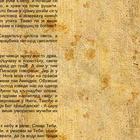
е руке к небу, и почеше се
о, и храм се поче рушити.
то беше у храму разби се у
ристовој, а исмеваху немоћ
х упита: Такво ли је ваше
 храм и сакрушисте богове?
Саздатељу целога света, а
враџбина него од свесилног
ри чамци исеку место дрва,
кључаху и клокотаху, свете
ајзад до гуше. А они у тим
игасије говораше: Јер је у
: Нога моја стоји на правом
Блажени пак Акиндин: Обузеше
Господ изведе нас на одмор
еђени од кључајућег олова,
здрави наочиглед свију; и
вероваше у Њега. Такође и
је Бог хришћански! - А цару
е више уморисмо мучећи их
к небу и рече: Слава Теби,
би, и умирем за Тебе: спаси
врата, да га води ван града