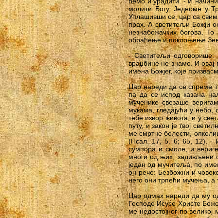
ћемо и урадити. - И начин
молити Богу, Једноме у Т
Уплашивши се, цар са свим
прах. А светитељи Божји о
незнабожачких богова. To
обраћење и поклоњење Зевс
- Светитељи одговорише: 
враџбине не знамо. И овај
имена Божјег, које призвас
Цар нареди да се спреме т
па да се испод казана нал
мученике свезаше веригама
мукама, гледајући у небо,
тебе извор живота, и у све
путу, и закон је твој свети
ме смртне болести, опколи
(Псал. 17, 5. 6; 65, 12).
сумпора и смоле, и вериг
многи од њих, задивљени 
један од мучитеља, по имен
он рече: Безбожни и чове
него они трпећи мучења, а 
Цар одмах нареди да му од
Господе Исусе Христе Боже,
ме недостојног по великој 