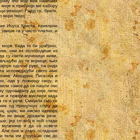
ораву зло које вам наношах
 моје и приброји ме сабору
ци рекоше: Радуј се, брате,
 вери твојој.
име Исуса Христа, приклони
 увише га у чисто платно, и
 море. Када то би урађено,
ике, они их ослободише из
да су свети мученици живи,
вљајући да ти војници, њих
ајпре одсече руке, па онда
та исповедајући свето име
нике: Акиндина, Пигасија и
н, оде у ложницу своју, и
вили самог да се пашти око
у одговараху да није лепо
че и прекјуче мислили када
 се и рече: Смејали смо се
ме од присутних слугу да
ј, царе, ми нисмо натвојој
ћи их више дражити рече:
ше, јер се већ и ноћ стаде
 мученике и да се освети
. Али они и тамо остадоше
и тела им стругаше све до