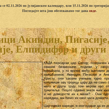
 се 02.11.2026 по јулијанском календару, или 15.11.2026 по грегориј
Погледајте шта још обележавамо тог дана
овде
.
ици Акиндин, Пигасије,
је, Елпидифор и други
КАДА персијски цар Сапор, помрачен
сваким безакоњем, подиже у свој
хришћана, у то време међу његовим дв
хришћанина: Акиндин, Пигасије и Ан
Христу, они својим учењем тајно пр
оптужише ову тројицу цару да не само 
него и друге трују том вером као о
тужитеље: Пошто одавно знате њих као 
и не доведосте их к мени? - Они од
наредиш, ми ћемо их овог часа довести.
Цар одмах нареди, и они одоше да их д