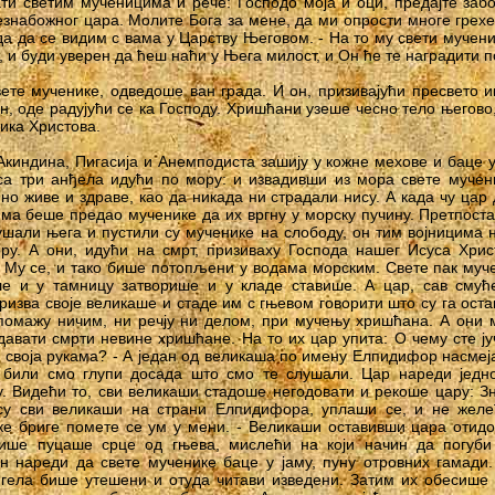
ти светим мученицима и рече: Господо моја и оци, предајте заб
знабожног цара. Молите Бога за мене, да ми опрости многе грехе
да да се видим с вама у Царству Његовом. - На то му свети мучени
, и буди уверен да ћеш наћи у Њега милост, и Он ће те наградити по
ете мученике, одведоше ван града. И он, призивајући пресвето 
ен, оде радујући се ка Господу. Хришћани узеше чесно тело његово,
ика Христова.
Акиндина, Пигасија и Анемподиста зашију у кожне мехове и баце у
 са три анђела идући по мору: и извадивши из мора свете мучен
но живе и здраве, као да никада ни страдали нису. А када чу цар 
јима беше предао мученике да их вргну у морску пучину. Претпоста
лушали њега и пустили су мученике на слободу, он тим војницима н
ру. А они, идући на смрт, призиваху Господа нашег Исуса Хрис
 My се, и тако бише потопљени у водама морским. Свете пак муче
е и у тамницу затворише и у кладе ставише. А цар, сав смуће
ризва своје великаше и стаде им с гњевом говорити што су га оста
омажу ничим, ни речју ни делом, при мучењу хришћана. А они м
давати смрти невине хришћане. На то их цар упита: О чему сте ју
а своја рукама? - А један од великаша по имену Елпидифор насмеја
 били смо глупи досада што смо те слушали. Цар нареди једно
 Видећи то, сви великаши стадоше негодовати и рекоше цару: Зна
 су сви великаши на страни Елпидифора, уплаши се, и не желе
ке бриге помете се ум у мени. - Великаши оставивши цара отидо
више пуцаше срце од гњева, мислећи на који начин да погуби
н нареди да свете мученике баце у јаму, пуну отровних гамади
нгела бише утешени и отуда читави изведени. Затим их обесише 