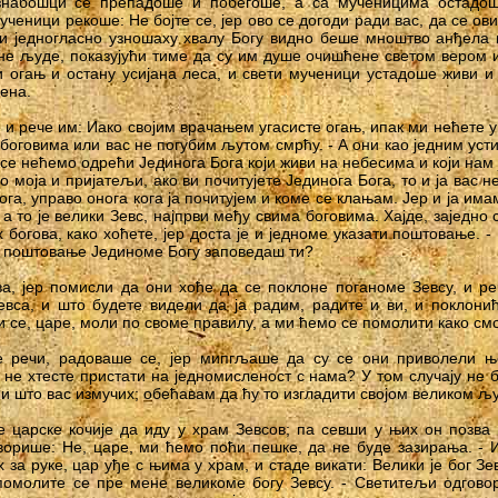
знабошци се препадоше и побегоше, a ca мученицима остадош
ченици рекоше: He бојте се, јер ово се догоди ради вас, да се о
ви једногласно узношаху хвалу Богу видно беше мноштво анђела 
е људе, показујући тиме да су им душе очишћене светом вером 
и огањ и остану усијана леса, и свети мученици устадоше живи и
ена.
и рече им: Иако својим врачањем угасисте огањ, ипак ми нећете у
боговима или вас не погубим љутом смрћу. - А они као једним уст
се нећемо одрећи Јединога Бога који живи на небесима и који нам 
о моја и пријатељи, ако ви почитујете Јединога Бога, то и ја вас 
ога, управо онога кога ја почитујем и коме се клањам. Јер и ја има
 a то је велики Зевс, најпрви међу свима боговима. Хајде, заједн
 богова, како хоћете, јер доста је и једноме указати поштовање.
ти поштовање Јединоме Богу заповедаш ти?
а, јер помисли да они хоће да се поклоне поганоме Зевсу, и ре
евса, и што будете видели да ја радим, радите и ви, и поклони
 се, царе, моли по своме правилу, а ми ћемо се помолити како см
е речи, радоваше се, јер мипгљаше да су се они приволели ње
 не хтесте пристати на једномисленост с нама? У том случају не 
ми што вас измучих; обећавам да ћу то изгладити својом великом 
 царске кочије да иду у храм Зевсов; па севши у њих он позва 
ворише: He, царе, ми ћемо поћи пешке, да не буде зазирања. -
 за руке, цар уђе с њима у храм, и стаде викати: Велики је бог Зе
помолите се пре мене великоме богу Зевсу. - Светитељи одговор