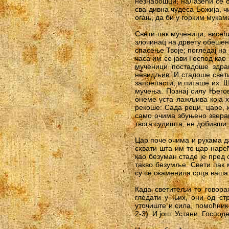
незнабошци, наЛазећи се с
сва дивна чудеса Божија, 
огањ, да би у горким мукам
Свети пак мученици, висећ
злочинац на дрвету обешен
спасење Твоје; погледај на
часа им се јави Господ као
мученици постадоше здра
невидљив. И стадоше свети
запрепасти, и питаше их: Ш
мучења. Познај силу Његов
онеме уста лажљива која х
рекоше: Сада реци, царе, 
само очима збуњено звераш
твога судишта, не добивши
Цар поче очима и рукама да
схвати шта им то цар наре
као безуман стаде је пред
такво безумље. Свети пак м
су се окаменила срца ваша
Када светитељи то говорах
гледати у њих, они од ст
уточиште и сила, помоћник
2-3). И још: Устани, Господ