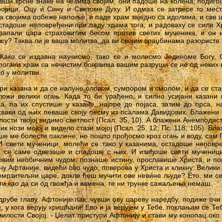
ивши крсне знаке на челима својим, они падоше на колена, подигош
ројици, Оцу и Сину и Светоме Духу. И одмах се затресе то мест
а својима побеже напоље, и паде храм заједно са идолима, и све ш
стадоше неповређени при паду храма тога; и радоваху се сили Х
 запали цара страховитим бесом против светих мученика, и он и
у? Таква ли је ваша молитва, да ви својим враџбинама разористе
Како се издавна научисмо, тако се и молисмо Јединоме Богу, 
 погани храм са нечистим боговима вашим разруши се не од неких 
мо у молитви.
ри казана и да се напуне оловом, сумпором и смолом, и да се ста
ожи велики огањ. Када то би урађено, и силно усијани казани 
, па их спустише у казане, најпре до појаса, затим до прса, н
 сваки од њих певаше своју песму из псалама Давидових. Блажени П
тлости твојој видимо светлост (Псал. 35, 10). А блажени Анемподист
лник нози мојој и видело стази мојој (Псал. 25, 12; Пс. 118, 105). 
ше ме болести паклене; но пошто прођосмо кроз огањ и воду, сам 
 - И свети мученици, молећи се тако у казанима, остадоше неповр
е се саме одвезаше и спадоше с њих. И изиђоше свети мученици 
овим необичним чудом, познаше истину, прославише Христа, и по
у Афтаније, видећи ово чудо, поверова у Христа и кликну: Велики 
комрзитељни царе, докле ћеш мучити ове невине људе? Ето, ми с
ти као да си од гвожђа и камена, те ни трунке сажаљења немаш.
рубе главу. Афтоније пак, чувши ову цареву наредбу, подиже очи 
 у кога верују хришћани! Ево и ја верујем у Тебе, поклањам се Те
милости Својој. - Џелат приступи Афтонију и стави му конопац око 