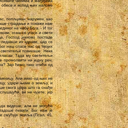
писивати чинима и мађијама
е обесе и испод њих наложе
ас, попљуван, наружен, као
наше страдање и покажи нам
диног на небу Бога. - И тог
кови, огањ се угаси и свети
а, Господ наново постаде
гледавши их здраве, цар се
Бог наш спасе нас од твојих
А светитељи повикаше: Нека
згласан. Тада му светитељи
е промолвити ни једну реч,
ма? Зар ћемо тако отићи од
тамницу. Али нико од њих не
ицу, удари њоме о земљу, и
ше свога цара што га снађе
лушајући, ви не чујете; јер
рода видеше; али не могући
тадоше певати: Бог нам је
е смућује земља (Псал. 45,