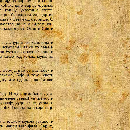
апију затворену: јер верне
е хоћаху да отварају људима
 капију, ухватише свете,
ице. Угледавши их, цар их
моја? - Свети одговорише: О
ачаство наше и живот наш
 нераздељива, Отац и Син и
 и усуђујете се исповедати
е искусили шта су то ране и
 за Њега сваковрсне ране и
а какве год хоћеш муке, па
огобожја, цар се разгњеви и
ткама. Бијени тако, свети
дступити од нас, да би сви
ију. И мученике бише дуго,
елодањење свемоћне крепости
савају, чуђаше се; утом га
рећи: Господ наш који ти је
н с тешком муком устаде, и
ли неким мађијама. Јер су