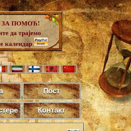
 ЗА ПОМОЋ!
те да трајемо
те календар
а
Пост
стере
Контакт