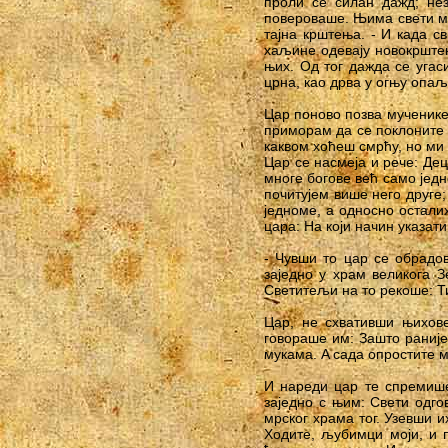
проли се силан дажд; не
повероваше. Њима свети му
тајна крштења. - И када с
хаљине одевају новокрштен
њих. Од тог дажда се угас
црна, као дрва у огњу опаљ
Цар поново позва мученике 
приморам да се поклоните 
каквом хоћеш смрћу, но ми 
Цар се насмеја и рече: Дец
многе богове већ само једн
почитујем више него друге;
једноме, а односно осталих
цара: На који начин указа
- Чувши то цар се обрадов
заједно у храм великога З
Светитељи на то рекоше: Ти
Цар, не схвативши њихов
говораше им: Зашто раније
мукама. A сада опростите 
И нареди цар те спремише
заједно с њим: Свети одго
мрског храма тог. Узевши их
Ходите, љубимци моји, и 