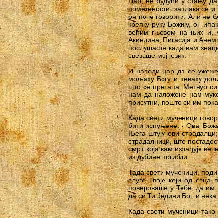
Цар, не будући у стању да
пометености, заплака се и 
он поче говорити. Али не 
крепку руку Божију, он ипа
већим гњевом на њих и, у
Акиндина, Пигасија и Анем
послушасте када вам знаци
свезаше мој језик.
И нареди цар да се ужеже 
мољаху Богу и певаху доли
што се претапа. Метнуо си
нам да наложене нам муке
присутни, пошто си им пока
Када свети мученици говор
бити испуњене. - Овај Божа
Њега штују ови страдалци;
страдалници, што постадос
смрт, која вам израђује ве
из дубине погибли.
Тада свети мученици, поди
слуге Твоје који од срца
повероваше у Тебе, да им 
да си Ти Једини Бог, и нека
Када свети мученици тако