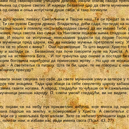
ами под сваковрсним утицајем демона, имали обичај свагда при
чињена од стране светих. И нареди безакони цар да свете мученик
а од окова и огња испустили душе своје, и тако погинули.
и дуго време, певаху: Светилниче и Творче наш, Ти си предат за н
; Ти све руком Својом држиш, Владатељу, доћи сада, погледај на 
 патње наше и помилуј нас, и обелодани свима да ми имамо Тебе, је
 човек, лица светла као сунце: са Његовом појавом њима спадоше о
ви. И пошто се испунише неисказане радости од појаве Господ
 мученици пред царем, као да никакво мучење претрпели нису. У
та се то збило с вама? - Они одговорише: To што видиш: Христос 
у и застиди се. - Безаконик пак поче говорити хуле на Христа. 
уле на истинитога Бога. - И тог тренутка цар онеме и постаде бе
којим боговима наређујеш да принесемо жртву. - Но цар не могаш
е. - А светитељи га питаху: Шта ти би, царе, те не говориш с на
 коначну пресуду?
вати знаке својима око себе, да свете мученике узму и затворе у 
ђује тим знацима. Тада цар збаци са себе скерлетну царску кабан
 свима газити ногама. А народ, гледајући то чуђаше се и сажаљева
ученици рекоше народу: О, слепи умом! гледајући, ви не видите; с
.
у, појави се на небу пук пресветлих анђела, које многа од на
раха падоше на земљу, и повероваше у Христа. А светитељи с
 који се у невољама брзо налази. Зато се нећемо уплашити када с
е, помози нам, и избави нас ради имена свога (Псал. 43, 27).