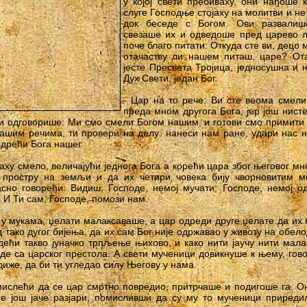
у којој свети пребиваху, они нађоше к
слуге Господње стојаху на молитви и н
док беседе с Богом. Ови развалише
свезаше их и одведоше пред царево л
поче благо питати: Откуда сте ви, децо 
отачаству ли нашем питаш, царе? От
јесте Пресвета Тројица, једносушна и
Дух Свети, један Бог.
- Цар на то рече: Ви сте веома смели
преда мном другога Бога, јер још нист
и одговорише: Ми смо смели Богом нашим, и готови смо примити
нашим речима, ти провери на делу: нанеси нам ране, удари нас н
одрећи Бога нашег.
ху смело, величајући једнога Бога а корећи цара због његовог мн
 простру на земљи и да их четири човека бију чворновитим мо
сно говорећи: Видиш, Господе, немој мучати; Господе, немој о
 И Ти сам, Господе, помози нам.
 у мукама, џелати малаксаваше, а цар одреди друге џелате да их б
д тако дугог бијења, да их сам Бог није одржавао у животу на об
дећи такво јуначко трпљење њихово, и како нити јаучу нити малак
де са царског престола. А свети мученици довикнуше к њему, гово
диже, да би ти угледао силу Његову у нама.
мислећи да се цар смртно повредио, притрчаше и подигоше га. О
се још јаче разјари, помисливши да су му то мученици приреди