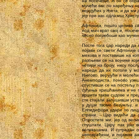
на посечење. А он се обра
мучећи вас по наређењу не
верујућих у Њета, и да ми 
јер пре нас одлазиш Христу
Афтонија, пошто целива св
под мач врат свој и, посеч
чесно погребоше као мучен
После тога цар нареди да 
појави се свети Афтоније
мехова и поставише на коп
разгњеви се на војнике ко
четири на броју, нису пос
нареди да их потопе у мо
Његово, верујући и молећи
Анемподиста, поново узеш
спустивши се на постељу п
суђења хришћанима и не п
вршити такве судове и пре
сте стајали запушивши уст
у души твоме безумљу, и
Елпидифора удари по лицу.
страни. - Цар видећи да
Опростите ми, јер од вели
спуштати. Цару пак још 
великашима. И сутрадан о
неповређени, и појавом а