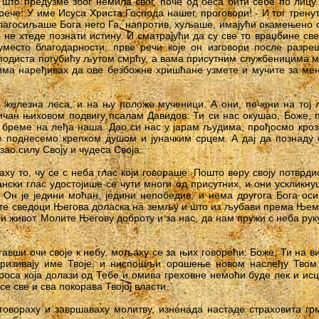
 што предузме због немила свог, поче од беса бити себе по лицу. 
рече: У име Исуса Христа Господа нашег, проговори! - И тог тренут
благосиљаше Бога него Га, напротив, хуљаше, имајући окамењено с
к не хтеде познати истину. И сматрајући да су све то враџбине св
место благодарности, прве речи које он изговори после разр
подиста погубићу љутом смрћу, а вама присутним службеницима м
ма наређивах да ове безбожне хришћане узмете и мучите за мен
железна леса, и на њу положе мученици. А они, печени на тој 
чан њиховом подвигу псалам Давидов: Ти си нас окушао, Боже, 
 бреме на леђа наша. Дао си нас у јарам људима; прођосмо кроз о
 поднесемо крепком душом и јуначким срцем. А дај да познаду с
зао силу Своју и чудеса Своја.
аху то, чу се с неба глас који говораше: Пошто веру своју потврд
нски глас удостојише се чути многи од присутних, и они ускликнуш
 Он је једини моћан, једини непобедив, и нема другога Бога ос
те сведоци Његова доласка на земљу и што из љубави према Њем
чни живот. Молите Његову доброту и за нас, да нам пружи с неба рук
гавши очи своје к небу, мољаху се за њих говорећи: Боже, Ти на в
 призивају име Твоје, и ниспошљи орошење новом наслеђу Твом
роса која долази од Тебе и омива греховне немоћи буде лек и ис
 се све и сва покорава Твојој власти.
 говораху и завршаваху молитву, изненада настаде страховита г