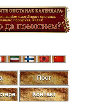
а
Пост
стере
Контакт