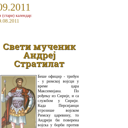
09.2011
и (стари) календар:
9.08.2011
Свети мученик
Андреј
Стратилат
Беше официр - трибун
- у римској војсци у
време цара
Максимијана. По
рођењу из Сирије, и са
службом у Сирији.
Када Персијанци
угрозише војском
Римску царевину, то
Андреји би поверена
војска у борби против