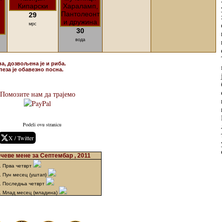
29
мрс
30
вода
на, дозвољена је и риба.
пеза је обавезно посна.
Помозите нам да трајемо
Podeli ovu stranicu
X / Twitter
чеве мене за Септембар , 2011
1 Прва четврт
1 Пун месец (уштап)
1 Последња четврт
1 Млад месец (младина)