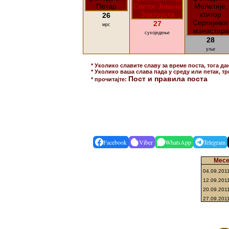
26
27
мрс
сухоједење
28
уље
* Уколико славите славу за време поста, тога да
* Уколико ваша слава пада у среду или петак, тр
Пост и правила поста
* прочитајте:
Facebook
Viber
WhatsApp
Telegram
Месе
04.09.201
12.09.201
20.09.201
27.09.201