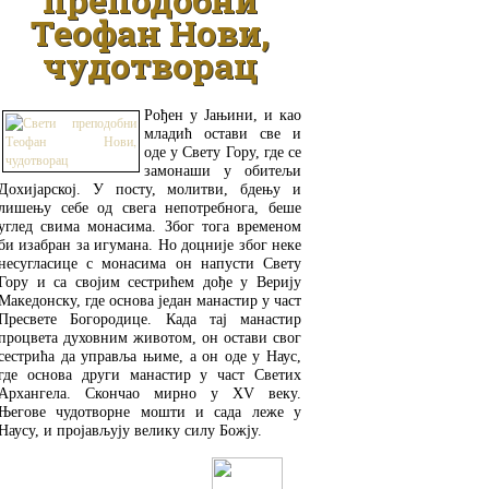
Теофан Нови,
чудотворац
Рођен у Јањини, и као
младић остави све и
оде у Свету Гору, где се
замонаши у обитељи
Дохијарској. У посту, молитви, бдењу и
лишењу себе од свега непотребнога, беше
углед свима монасима. Због тога временом
би изабран за игумана. Но доцније због неке
несугласице с монасима он напусти Свету
Гору и са својим сестрићем дође у Верију
Македонску, где основа један манастир у част
Пресвете Богородице. Када тај манастир
процвета духовним животом, он остави свог
сестрића да управља њиме, а он оде у Наус,
где основа други манастир у част Светих
Архангела. Скончао мирно у XV веку.
Његове чудотворне мошти и сада леже у
Наусу, и пројављују велику силу Божју.
ДЕТАЉНИЈЕ