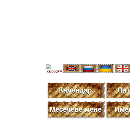
Календар
Лит
Месечеве мене
Име