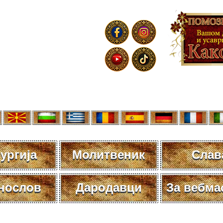
ургија
Молитвеник
Слав
нослов
Дародавци
За вебма