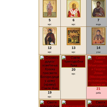
5
6
7
мрс
мрс
вода
12
13
14
мрс
мрс
уље
20
мрс
21
19
риба
мрс