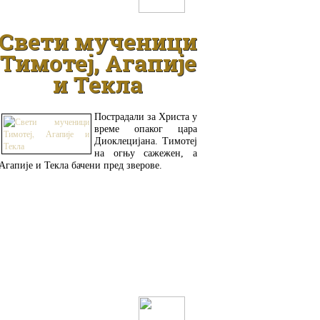
Свети мученици
Тимотеј, Агапије
и Текла
Пострадали за Христа у
време опаког цара
Диоклецијана. Тимотеј
на огњу сажежен, а
Агапије и Текла бачени пред зверове.
ДЕТАЉНИЈЕ