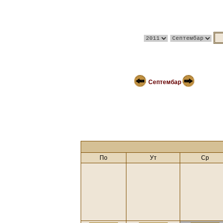
Септембар
По
Ут
Ср