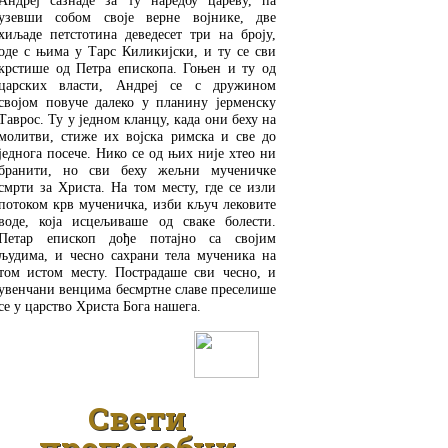
Андреј сазнаде за ту наредбу цареву, па
узевши собом своје верне војнике, две
хиљаде петстотина деведесет три на броју,
оде с њима у Тарс Киликијски, и ту се сви
крстише од Петра епископа. Гоњен и ту од
царских власти, Андреј се с дружином
својом повуче далеко у планину јерменску
Таврос. Ту у једном кланцу, када они беху на
молитви, стиже их војска римска и све до
једнога посече. Нико се од њих није хтео ни
бранити, но сви беху жељни мученичке
смрти за Христа. На том месту, где се изли
потоком крв мученичка, изби кључ лековите
воде, која исцељиваше од сваке болести.
Петар епископ дође потајно са својим
људима, и чесно сахрани тела мученика на
том истом месту. Пострадаше сви чесно, и
увенчани венцима бесмртне славе преселише
се у царство Христа Бога нашега.
ДЕТАЉНИЈЕ
Свети
преподобни