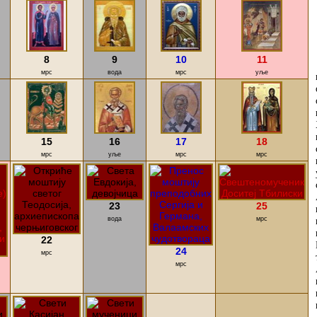
8
9
10
11
мрс
вода
мрс
уље
15
16
17
18
мрс
уље
мрс
мрс
23
25
вода
мрс
22
24
мрс
мрс