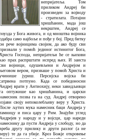
непријатеља. Том
приликом Андреј би
произведен за војводу
- стратилата. Потајни
хришћанин, мада још
некрштен, Андреј се
поузда у Бога живога, и од мноштва војника
одабра само најбоље и пође у бој. Пред битку
он рече војницима својим, да ако буду сви
призвали у помоћ јединог истинитог Бога,
Христа Господа, непријатељи ће се њихови
као прах распрштати испред њих. И заиста
сви војници, одушевљени и Андрејом и
његовом вером, призваше у помоћ Христа и
учинише јуриш. Персијска војска би
сатрвена потпуно. Када се победоносни
Андреј врати у Антиохију, неки завидљивци
га оптужише као хришћанина, и царски
намесник позва га на суд. Андреј отворено
изјави своју непоколебљиву веру у Христа.
После љутих мука намесник баци Андреја у
тамницу и писа цару у Рим. Знајући углед
Андрејев у народу и у војсци, цар нареди
намеснику да пусти Андреја у слободу, но да
вреба другу прилику и други разлог (а не
веру) те да га убије. Кроз Божје откровење