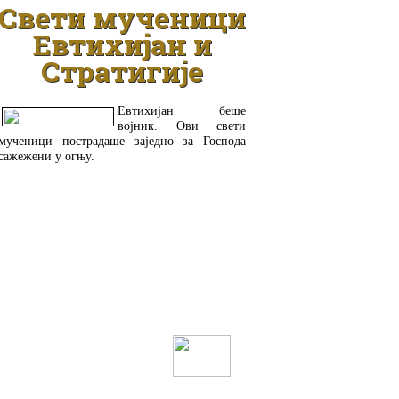
Свети мученици
Евтихијан и
Стратигије
Евтихијан беше
војник. Ови свети
мученици пострадаше заједно за Господа
сажежени у огњу.
ДЕТАЉНИЈЕ