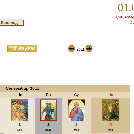
01.
Јулијанск
1
2011
Септембар 2011
Че
Пе
Су
Не
1
2
3
4
мрс
вода
мрс
мрс