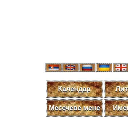
Календар
Лит
Месечеве мене
Име