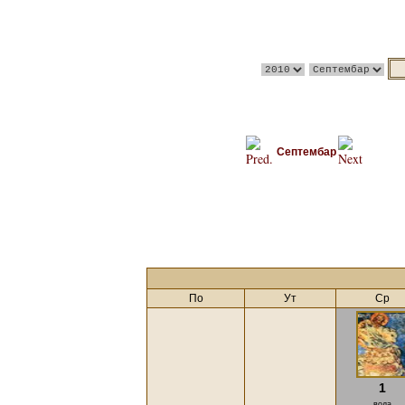
Септембар
По
Ут
Ср
1
вода