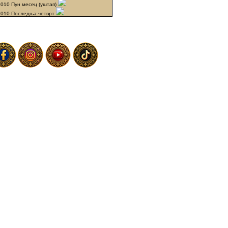
2010 Пун месец (уштап)
2010 Последња четврт