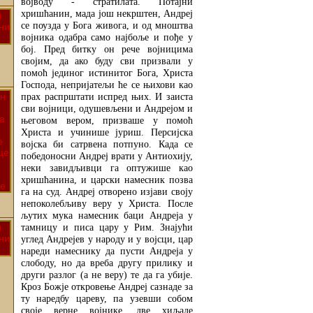
војводу - стратилата. Потајни
хришћанин, мада још некрштен, Андреј
се поузда у Бога живога, и од мноштва
војника одабра само најбоље и пође у
бој. Пред битку он рече војницима
својим, да ако буду сви призвали у
помоћ јединог истинитог Бога, Христа
Господа, непријатељи ће се њихови као
прах распрштати испред њих. И заиста
сви војници, одушевљени и Андрејом и
његовом вером, призваше у помоћ
Христа и учинише јуриш. Персијска
војска би сатрвена потпуно. Када се
победоносни Андреј врати у Антиохију,
неки завидљивци га оптужише као
хришћанина, и царски намесник позва
га на суд. Андреј отворено изјави своју
непоколебљиву веру у Христа. После
љутих мука намесник баци Андреја у
тамницу и писа цару у Рим. Знајући
углед Андрејев у народу и у војсци, цар
нареди намеснику да пусти Андреја у
слободу, но да вреба другу прилику и
други разлог (а не веру) те да га убије.
Кроз Божје откровење Андреј сазнаде за
ту наредбу цареву, па узевши собом
своје верне војнике, две хиљаде