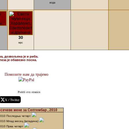
вода
30
мрс
на, дозвољена је и риба.
пеза је обавезно посна.
Помозите нам да трајемо
Podeli ovu stranicu
X / Twitter
сечеве мене за Септембар , 2010
2010 Последња четврт
2010 Млад месец (младина)
2010 Прва четврт