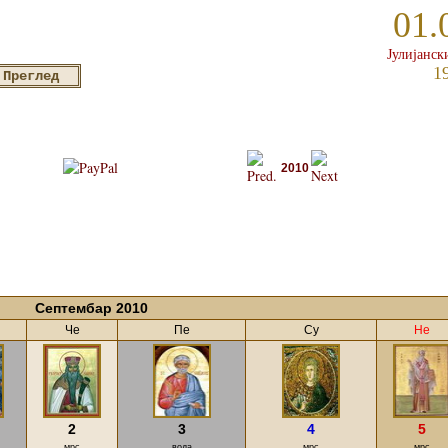
01.
Јулијанск
1
2010
Септембар 2010
Че
Пе
Су
Не
2
3
4
5
мрс
вода
мрс
мрс