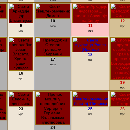
10
12
9
11
вода
мрс
мрс
уље
18
17
мрс
вода
16
мрс
19
мрс
23
25
26
мрс
мрс
мрс
24