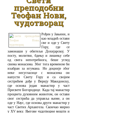
преподобни
Теофан Нови,
чудотворац
Рођен у Јањини, и
као младић остави
све и оде у Свету
Гору, где се
замонаши у обитељи Дохијарској. У
посту, молитви, бдењу и лишењу себе
од свега непотребнога, беше углед
свима монасима. Због тога временом би
изабран за игумана. Но доцније због
неке несугласице с монасима он
напусти Свету Гору и са својим
сестрићем дође у Верију Македонску,
где основа један манастир у част
Пресвете Богородице. Када тај манастир
процвета духовним животом, он остави
свог сестрића да управља њиме, а он
оде у Наус, где основа други манастир у
част Светих Архангела. Скончао мирно
у XV веку. Његове чудотворне мошти и