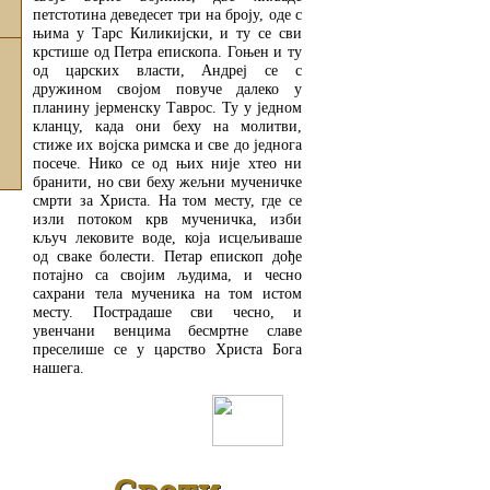
петстотина деведесет три на броју, оде с
њима у Тарс Киликијски, и ту се сви
крстише од Петра епископа. Гоњен и ту
од царских власти, Андреј се с
дружином својом повуче далеко у
планину јерменску Таврос. Ту у једном
кланцу, када они беху на молитви,
стиже их војска римска и све до једнога
посече. Нико се од њих није хтео ни
бранити, но сви беху жељни мученичке
смрти за Христа. На том месту, где се
изли потоком крв мученичка, изби
кључ лековите воде, која исцељиваше
од сваке болести. Петар епископ дође
потајно са својим људима, и чесно
сахрани тела мученика на том истом
месту. Пострадаше сви чесно, и
увенчани венцима бесмртне славе
преселише се у царство Христа Бога
нашега.
ДЕТАЉНИЈЕ
Свети