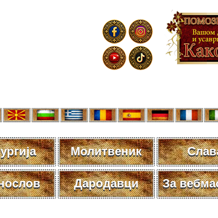
ургија
Молитвеник
Слав
нослов
Дародавци
За вебма