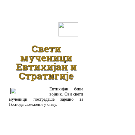
ДЕТАЉНИЈЕ
Свети
мученици
Евтихијан и
Стратигије
Евтихијан беше
војник. Ови свети
мученици пострадаше заједно за
Господа сажежени у огњу.