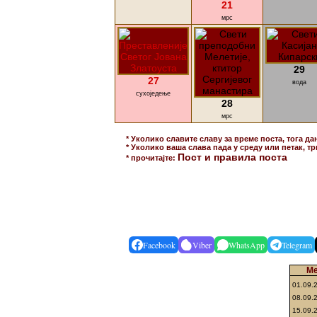
21
мрс
29
27
вода
сухоједење
28
мрс
* Уколико славите славу за време поста, тога да
* Уколико ваша слава пада у среду или петак, тр
Пост и правила поста
* прочитајте:
Facebook
Viber
WhatsApp
Telegram
Ме
01.09.
08.09.
15.09.