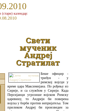
09.2010
и (стари) календар:
9.08.2010
Свети
мученик
Андреј
Стратилат
Беше официр -
трибун - у
римској војсци у
време цара Максимијана. По рођењу из
Сирије, и са службом у Сирији. Када
Персијанци угрозише војском Римску
царевину, то Андреји би поверена
војска у борби против непријатеља. Том
приликом Андреј би произведен за