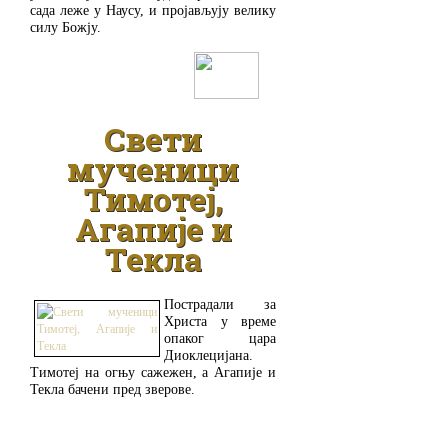
сада леже у Наусу, и пројављују велику
силу Божју.
ДЕТАЉНИЈЕ
Свети
мученици
Тимотеј,
Агапије и
Текла
Пострадали за
Христа у време
опаког цара
Диоклецијана.
Тимотеј на огњу сажежен, а Агапије и
Текла бачени пред зверове.