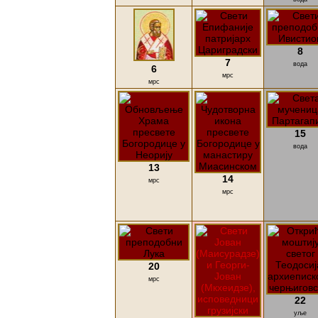
8
7
вода
6
мрс
мрс
15
вода
13
14
мрс
мрс
20
мрс
22
уље