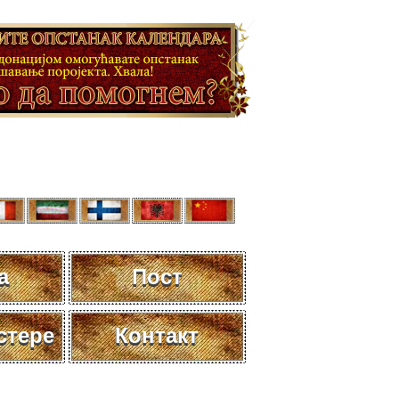
а
Пост
стере
Контакт