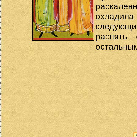
раскале
охладила 
следующи
распять 
остальным