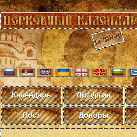
Календарь
Литургия
Пост
Доноры