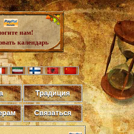
огите нам!
овать календарь
а
Традиция
ерам
Связаться