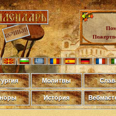
Пом
Пожертв
тургия
Молитвы
Слав
норы
История
Вебмаст