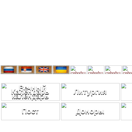
Календарь
Литургия
Пост
Доноры