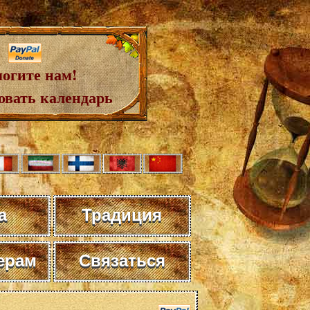
огите нам!
овать календарь
а
Традиция
ерам
Связаться