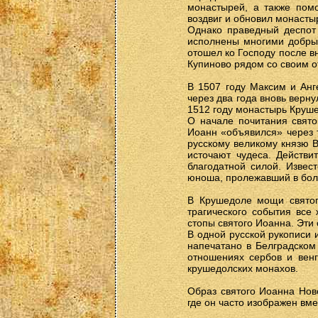
монастырей, а также пом
воздвиг и обновил монасты
Однако праведный деспот
исполнены многими добры
отошел ко Господу после в
Купиново рядом со своим о
В 1507 году Максим и Анг
через два года вновь верн
1512 году монастырь Круше
О начале почитания свято
Иоанн «объявился» через 
русскому великому князю В
источают чудеса. Действи
благодатной силой. Извес
юноша, пролежавший в боле
В Крушедоле мощи святог
трагического события все
стопы святого Иоанна. Эти 
В одной русской рукописи 
напечатано в Белградском
отношениях сербов и вен
крушедолских монахов.
Образ святого Иоанна Ново
где он часто изображен вм