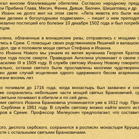
огал многим близлежащим обителям. Согласно народному пред
ри Прибина Глава, Месич, Фенек, Дивше, Беочин, Шишатовац и др.
 Иоанн не долго жил на этом свете. «Лета живота его были ма
ми делами и богоугодными подвигами», – пишет о нем преподоб
незапно постигшей его болезни 10 декабря 1502 года и был погребе
тцом.
елина, облаченные в монашеские ризы, отправились с мощами 
улись в Срем. С помощью своих родственников Якшичей и валашско
дол, где и положили мощи святых Стефана и Иоанна.
го Иоанна Нового мы узнаем из жития мученика Георгия Кратовс
три года после смерти. Праведная Ангелина упоминает о своем с
асилию III в 1509 году. В службе святому Иоанну Новому говорит
тельно, останки святого были прославлены многими чудотворе
тен даже случай исцеления одного одержимого бесом агарянин
зни восемь лет.
о почивали до 1716 года, когда монастырь был захвачен и сож
 же сохранились небольшие части мощей святых Бранковичей, с
святыни почивают в обители и по сей день.
имя святого Иоанна Бранковича упоминается уже в 1612 году. Пр
 Сербляке в 1861 году. В службе святому можно найти много ист
гров в Среме. Профессор Милеуснич предполагает, что состави
го, деспота сербского, сохранился в росписях монастыря Круше
есте с остальными святыми Бранковичами.