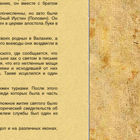
анию, он вместе с братом
лочисленны, но зато были
ный Иустин (Попович). Он
н в церкви апостола Луки в
своих родных в Валахию, а
го воеводы они воздвигли в
кого, где сообщается, что
ыне как о святом в письме
ся, что его нетленные мощи
ниями и исходившей от них
а. Также исцелился и один
жен турками. После этого
реди которых была и часть
оложное житие святого было
орический свидетельств об
телем службы был один из
дол и на различных иконах,