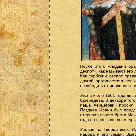
После этого младший бра
деспот», как называют его
Как сербский деспот прав
другой противостоял попы
освободить от иноверного 
Уже в июле 1501 года дес
Смередева. В декабре того
паша Херцегович просил 
Позднее Иоанн был предст
отправил своего брата Мак
года он вновь воевал с тур
Уповая на Творца всех, И
народа и его семьи. Вме