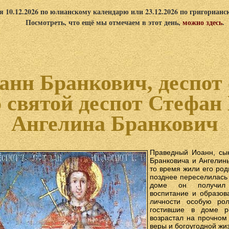
я 10.12.2026 по юлианскому календарю или 23.12.2026 по григориан
Посмотреть, что ещё мы отмечаем в этот день,
можно здесь
.
анн Бранкович, деспот 
о святой деспот Стефан
Ангелина Бранкович
Праведный Иоанн, сы
Бранковича и Ангелины
то время жили его род
позднее переселилась
доме он получил 
воспитание и образов
личности особую рол
гостившие в доме р
возрастал на прочном
веры и богоугодной жи