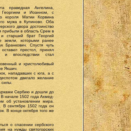
га праведная Ангелина,
 Георгием и Иоанном, с
го короля Матии Корвина
го мужа в Купиново. Оба
герского двора достоинство
и прибыли в область Срем в
 и старший брат Георгий
е земли, которыми ранее
к Бранкович. Спустя чуть
 оставил престол, принял
г и впоследствии стал
ловенный и христолюбивый
не Якшич.
ок, нападавших с юга, а с
 деспотом двигало желание
 силы.
турками Сербию и дошли до
 В начале 1502 года Ахмед-
ем об установлении мира.
. В сентябре 1502 года он
к. В конце октября того же
ться о спасении сербского
ия на нужды святогорских