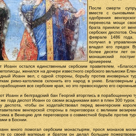
После смерти супру
вместе с сыновьями
одобрения венгерско
перенесла мощи свое
брата приняли от вен
сербских деспотов. Он
феврале 1486 года,
получил в управлени
владел его предок Ву
более десяти лет он
монашеский постри
архиереем.
т Иоанн остался единственным сербским правителем. «Благос
 летописцы, женился на дочери известного сербского вельможи Еле
едный Иоанн вел, с одной стороны, борьбу против иноверных тур
ткам римо-католиков склонить его народ в унию. Благоверным
порабощения все сербские края, но это превосходило его скромные
пот Иоанн и белградский бан Георгий вторглись в порабощенную 
 же года деспот Иоанн со своми всадниками взял в плен 300 турок.
у деспота, чтобы он ходатайствовал перед венегерским корол
авителем венгерской стороны в переговорах с великим везирем
сима в Венецию для переговоров о совместной борьбе против туро
ками в Боснии.
оанн много помогал сербским монастырям, прося монахов моли
сте со своей матерью и братом он делал большие пожертвован