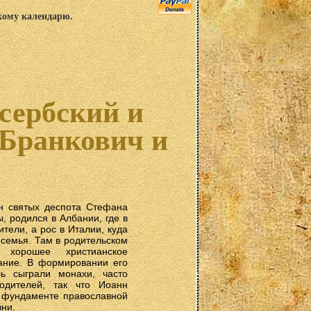
скому календарю.
сербский и
 Бранкович и
н святых деспота Стефана
, родился в Албании, где в
ители, а рос в Италии, куда
 семья. Там в родительском
хорошее христианское
ание. В формировании его
ь сыграли монахи, часто
одителей, так что Иоанн
 фундаменте православной
зни.