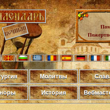
Пом
Пожертв
тургия
Молитвы
Слав
норы
История
Вебмаст