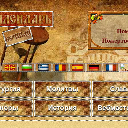
Пом
Пожертв
тургия
Молитвы
Слав
норы
История
Вебмаст