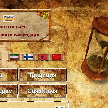
огите нам!
овать календарь
а
Традиция
ерам
Связаться