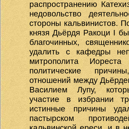
распространению Катехи
недовольство деятельн
стороны кальвинистов. По
князя Дьёрдя Ракоци I б
благочинных, священник
удалить с кафедры неп
митрополита Иорест
политические причин
отношений между Дьёрде
Василием Лупу, котор
участие в избрании тр
истинные причины уд
пастырском противод
кальвинской ереси, и в 