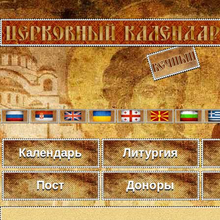
Календарь
Литургия
Пост
Доноры