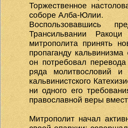
Торжественное настолов
соборе Алба-Юлии.
Воспользовавшись пр
Трансильвании Ракоци
митрополита принять но
пропаганду кальвинизма 
он потребовал перевода
ряда молитвословий и 
кальвинистского Катехиз
ни одного его требован
православной веры вмест
Митрополит начал актив