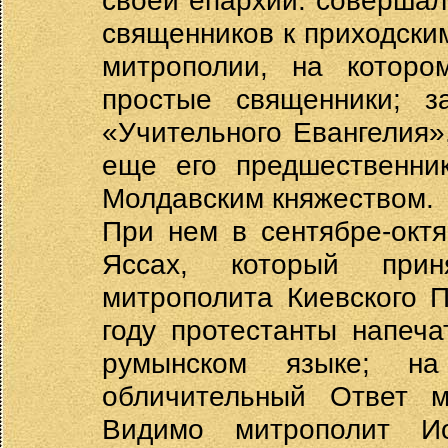
своей епархии: совершал
священников к приходски
митрополии, на которо
простые священники; з
«Учительного Евангелия»
еще его предшественни
Молдавским княжеством.
При нем в сентябре-окт
Яссах, который прин
митрополита Киевского 
году протестанты напеча
румынском языке; н
обличительный Ответ м
Видимо митрополит И