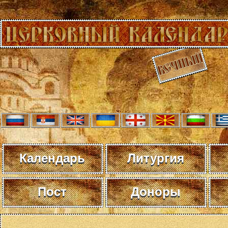
Календарь
Литургия
Пост
Доноры