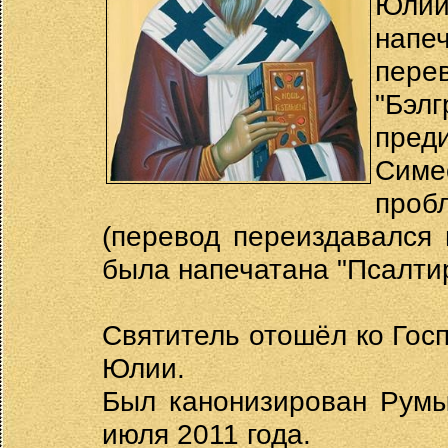
Юлии
напе
пере
"Бэл
пред
Симе
проб
(перевод переиздавался 
была напечатана "Псалти
Святитель отошёл ко Госп
Юлии.
Был канонизирован Румы
июля 2011 года.