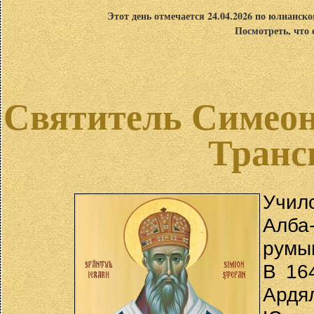
Этот день отмечается 24.04.2026 по юлианск
Посмотреть, что 
Святитель Симеон
Транс
Учил
Алб
румын
В 16
Ардя