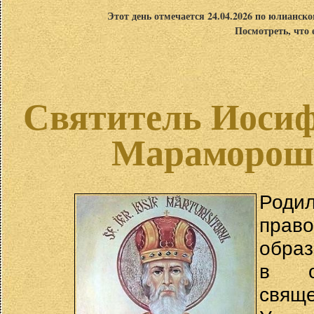
Этот день отмечается 24.04.2026 по юлианск
Посмотреть, что 
Святитель Иосиф
Мараморошс
Роди
пра
образ
в о
свящ