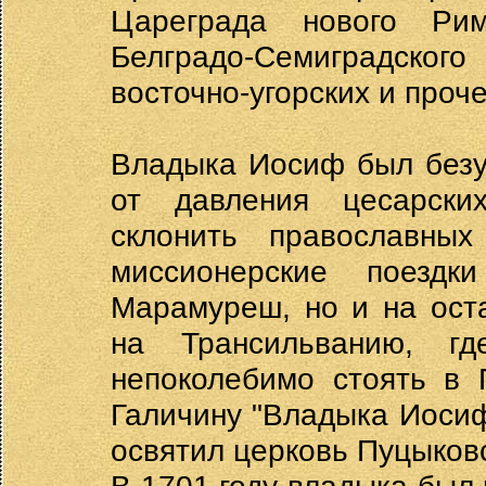
Цареграда нового Рим
Белградо-Семиградско
восточно-угорских и проче
Владыка Иосиф был безу
от давления цесарски
склонить православны
миссионерские поезд
Марамуреш, но и на оста
на Трансильванию, г
непоколебимо стоять в 
Галичину "Владыка Иосиф
освятил церковь Пуцыков