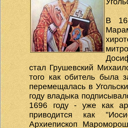
Уголь
В 16
Мара
хиро
митр
Доси
стал Грушевский Михаил
того как обитель была 
перемещалась в Угольски
году владыка подписывал
1696 году - уже как ар
приводится как "Иос
Архиепископ Маромороша