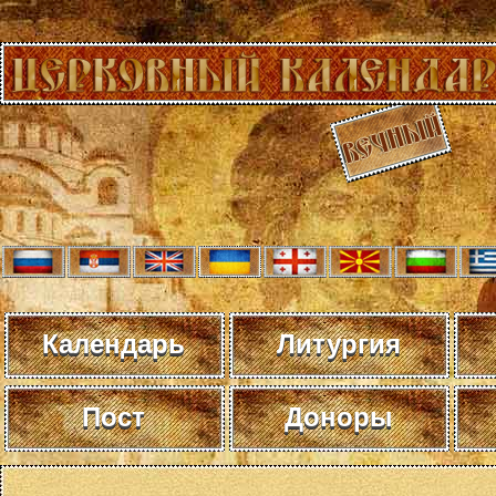
Календарь
Литургия
Пост
Доноры