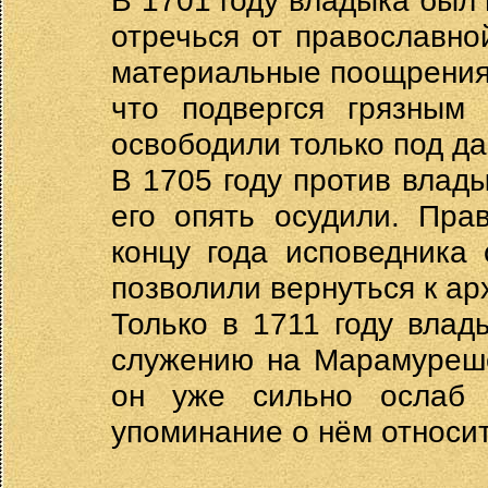
В 1701 году владыка был 
отречься от православно
материальные поощрения.
что подвергся грязным 
освободили только под д
В 1705 году против влад
его опять осудили. Пра
концу года исповедника 
позволили вернуться к а
Только в 1711 году влад
служению на Марамурешс
он уже сильно ослаб 
упоминание о нём относитс