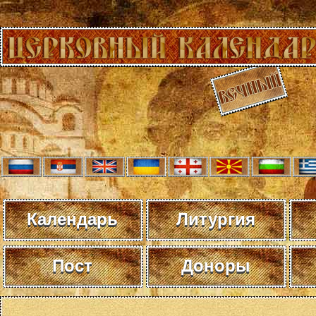
Календарь
Литургия
Пост
Доноры