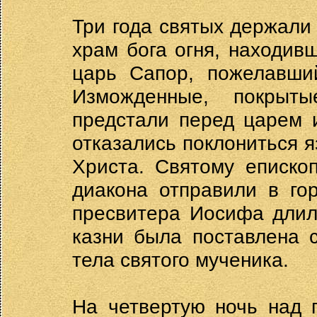
Три года святых держали 
храм бога огня, находив
царь Сапор, пожелавший
Изможденные, покрыт
предстали перед царем 
отказались поклониться я
Христа. Святому епископ
диакона отправили в го
пресвитера Иосифа длил
казни была поставлена 
тела святого мученика.
На четвертую ночь над 