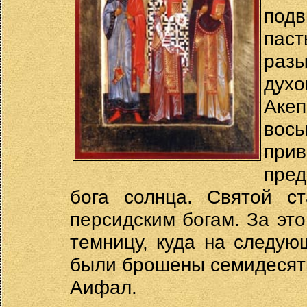
под
паст
разы
духо
Ак
вос
при
пред
бога солнца. Святой ст
персидским богам. За это
темницу, куда на следу
были брошены семидесят
Аифал.