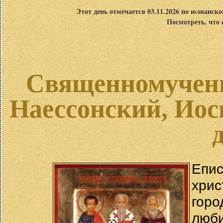
Этот день отмечается 03.11.2026 по юлианск
Посмотреть, что 
Священномучени
Наессонский, Иос
Епи
хри
гор
лю