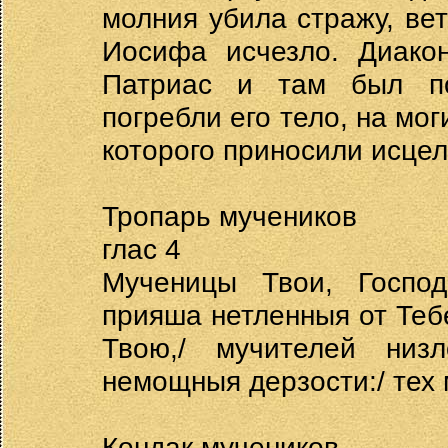
молния убила стражу, вет
Иосифа исчезло. Диако
Патриас и там был по
погребли его тело, на мо
которого приносили исцел
Тропарь мучеников
глас 4
Мученицы Твои, Господ
прияша нетленныя от Тебе
Твою,/ мучителей низ
немощныя дерзости:/ тех 
Кондак мучеников