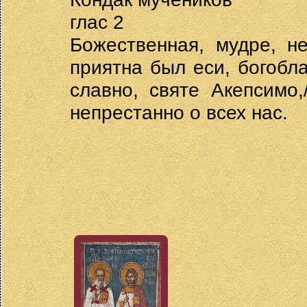
глас 2
Божественная, мудре, н
приятна был еси, богобл
славно, святе Акепсимо,
непрестанно о всех нас.