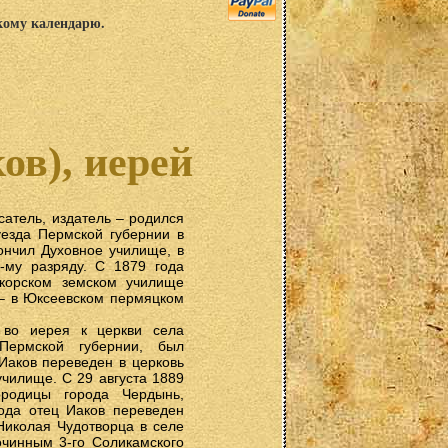
скому календарю.
в), иерей
сатель, издатель – родился
езда Пермской губернии в
ончил Духовное училище, в
му разряду. С 1879 года
корском земском училище
 – в Юксеевском пермяцком
 во иерея к церкви села
 Пермской губернии, был
Иаков переведен в церковь
чилище. С 29 августа 1889
родицы города Чердынь,
ода отец Иаков переведен
Николая Чудотворца в селе
очинным 3-го Соликамского