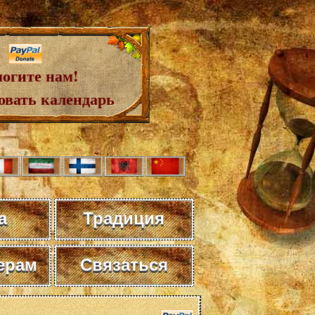
огите нам!
овать календарь
а
Традиция
ерам
Связаться