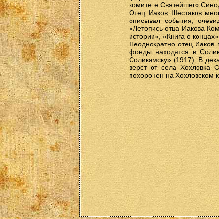
комитете Святейшего Сино
Отец Иаков Шестаков мног
описывал события, очеви
«Летопись отца Иакова Ком
истории», «Книга о концах»
Неоднократно отец Иаков 
фонды находятся в Солик
Соликамску» (1917). В дек
верст от села Хохловка О
похоронен на Хохловском 