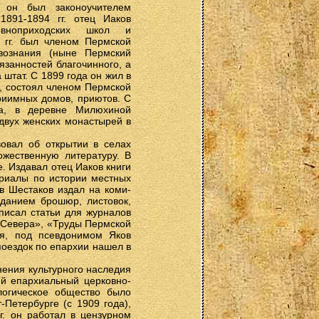
 он был законоучителем
1891-1894 гг. отец Иаков
овноприходских школ и
 гг. был членом Пермской
вознания (ныне Пермский
язанностей благочинного, а
штат. С 1899 года он жил в
, состоял членом Пермской
риимных домов, приютов. С
да, в деревне Милюхиной
 двух женских монастырей в
вовал об открытии в селах
ожественную литературу. В
. Издавал отец Иаков книги
ериалы по истории местных
в Шестаков издал на коми-
зданием брошюр, листовок,
 писал статьи для журналов
 Севера», «Труды Пермской
ья, под псевдонимом Яков
поездок по епархии нашел в
нения культурного наследия
ий епархиальный церковно-
логическое общество было
-Петербурге (с 1909 года),
г. он работал в цензурном