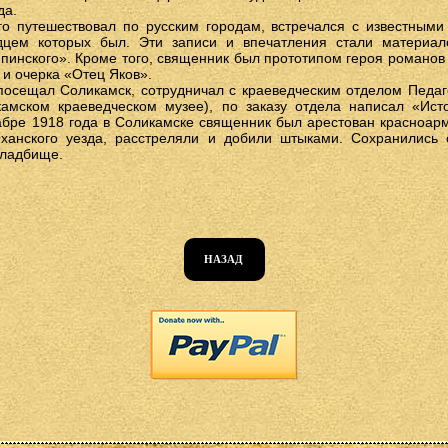
да.
о путешествовал по русским городам, встречался с известным
дцем которых был. Эти записи и впечатления стали материа
пинского». Кроме того, священник был прототипом героя романов
 и очерка «Отец Яков».
посещал Соликамск, сотрудничал с краеведческим отделом Педаго
амском краеведческом музее), по заказу отдела написал «Исто
абре 1918 года в Соликамске священник был арестован красноар
ханского уезда, расстреляли и добили штыками. Сохранились 
кладбище.
НАЗАД