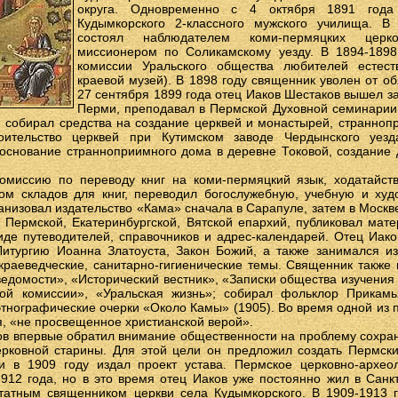
округа. Одновременно с 4 октября 1891 года
Кудымкорского 2-классного мужского училища. В 
состоял наблюдателем коми-пермяцких церк
миссионером по Соликамскому уезду. В 1894-1898
комиссии Уральского общества любителей естест
краевой музей). В 1898 году священник уволен от об
27 сентября 1899 года отец Иаков Шестаков вышел за 
Перми, преподавал в Пермской Духовной семинарии
, собирал средства на создание церквей и монастырей, странноп
оительство церквей при Кутимском заводе Чердынского уез
 основание странноприимного дома в деревне Токовой, создание
омиссию по переводу книг на коми-пермяцкий язык, ходатайст
м складов для книг, переводил богослужебную, учебную и худ
ганизовал издательство «Кама» сначала в Сарапуле, затем в Москве
 Пермской, Екатеринбургской, Вятской епархий, публиковал мат
иде путеводителей, справочников и адрес-календарей. Отец Иако
Литургию Иоанна Златоуста, Закон Божий, а также занимался и
краеведческие, санитарно-гигиенические темы. Священник также
едомости», «Исторический вестник», «Записки общества изучения
ной комиссии», «Уральская жизнь»; собирал фольклор Прикам
тнографические очерки «Около Камы» (1905). Во время одной из 
, «не просвещенное христианской верой».
ов впервые обратил внимание общественности на проблему сохра
рковной старины. Для этой цели он предложил создать Пермск
 и в 1909 году издал проект устава. Пермское церковно-архео
912 года, но в это время отец Иаков уже постоянно жил в Санкт
атным священником церкви села Кудымкорского. В 1909-1913 г