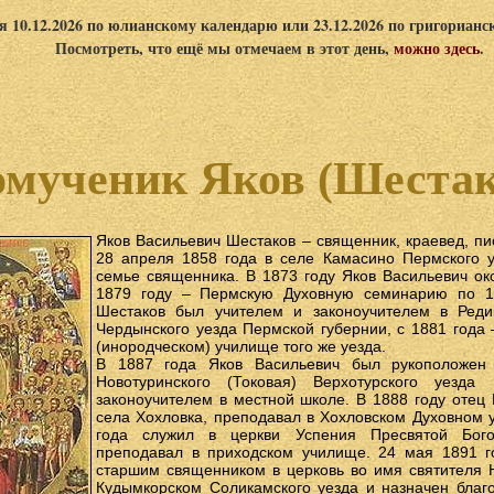
я 10.12.2026 по юлианскому календарю или 23.12.2026 по григориан
Посмотреть, что ещё мы отмечаем в этот день,
можно здесь
.
мученик Яков (Шестако
Яков Васильевич Шестаков – священник, краевед, пи
28 апреля 1858 года в селе Камасино Пермского у
семье священника. В 1873 году Яков Васильевич ок
1879 году – Пермскую Духовную семинарию по 1-
Шестаков был учителем и законоучителем в Реди
Чердынского уезда Пермской губернии, с 1881 года
(инородческом) училище того же уезда.
В 1887 года Яков Васильевич был рукоположен
Новотуринского (Токовая) Верхотурского уезда
законоучителем в местной школе. В 1888 году отец 
села Хохловка, преподавал в Хохловском Духовном у
года служил в церкви Успения Пресвятой Бого
преподавал в приходском училище. 24 мая 1891 г
старшим священником в церковь во имя святителя 
Кудымкорском Соликамского уезда и назначен благ