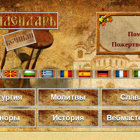
Пом
Пожертв
тургия
Молитвы
Слав
норы
История
Вебмаст