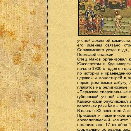
ученой архивной комиссии
его именем связано стр
Соликамского уезда и др.,
Пермской епархии.
Отец Иаков организовал к
Юксеевском и Кудымкорско
начале 1900-х годов он ор
по истории и краеведению
церквей и монастырей в в
пермяцком языке азбуку, 
плакатов на религиозные, 
«Пермские епархиальные в
губернской ученой архив
Камасинский опубликовал э
верховьях реки Камы племя
В начале ХХ века отец Иак
Прикамья и памятников це
археологический комитет
организовано 17 октября 1
формально оставаясь зашт