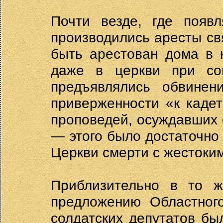
Почти везде, где появл
производились аресты с
быть арестован дома в к
даже в церкви при со
предъявлялись обвинен
приверженности «к каде
проповедей, осуждавших 
— этого было достаточно 
Церкви смерти с жестоки
Приблизительно в то 
предложению Областного
солдатских депутатов бы