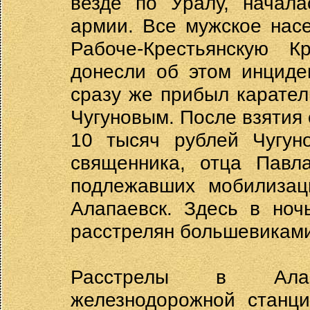
везде по Уралу, начал
армии. Все мужское насе
Рабоче-Крестьянскую 
донесли об этом инциде
сразу же прибыл карател
Чугуновым. После взятия
10 тысяч рублей Чугуно
священника, отца Павл
подлежавших мобилизац
Алапаевск. Здесь в ноч
расстрелян большевиками
Расстрелы в Алап
железнодорожной станц