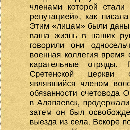
членами которой стали 
репутацией», как писала
Этим «лицам» были даны
ваша жизнь в наших рук
говорили они односель
военная коллегия время 
карательные отряды.
Сретенской церкви о
являвшийся членом воло
обязанности счетовода О
в Алапаевск, продержали
затем он был освобожде
выезда из села. Вскоре по