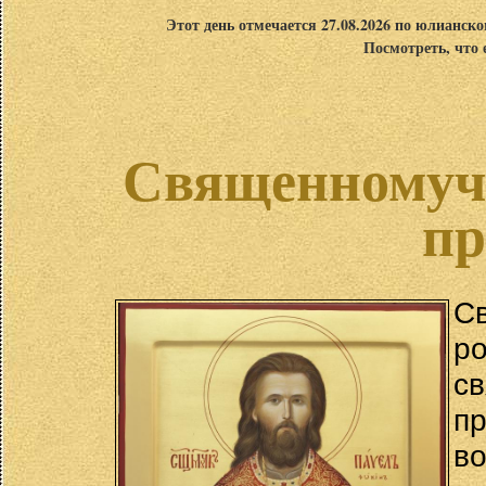
Этот день отмечается 27.08.2026 по юлианск
Посмотреть, что 
Священномуч
пр
С
р
с
п
в