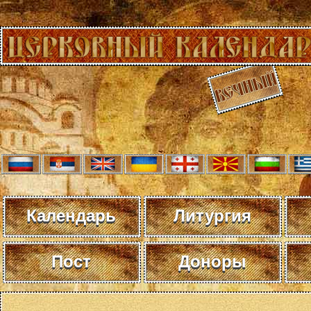
Календарь
Литургия
Пост
Доноры