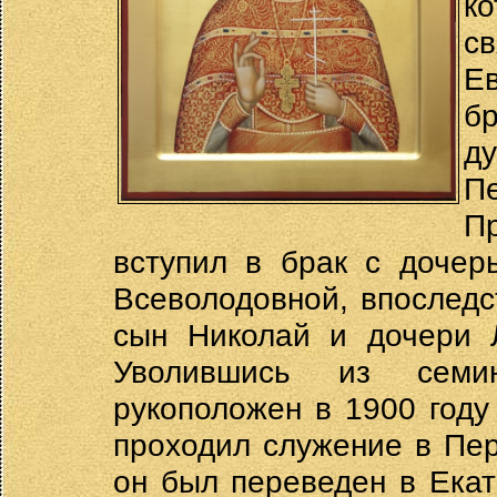
к
с
Е
б
д
П
Пр
вступил в брак с дочер
Всеволодовной, впоследс
сын Николай и дочери Л
Уволившись из семи
рукоположен в 1900 году
проходил служение в Пер
он был переведен в Екат