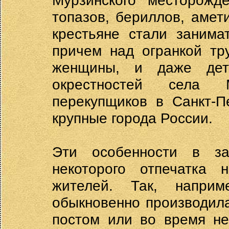
Мурзинского месторожд
топазов, бериллов, амет
крестьяне стали занима
причем над огранкой тр
женщины, и даже дет
окрестностей села М
перекупщиков в Санкт-П
крупные города России.
Эти особенности в з
некоторого отпечатка 
жителей. Так, напри
обыкновенно производила
постом или во время не