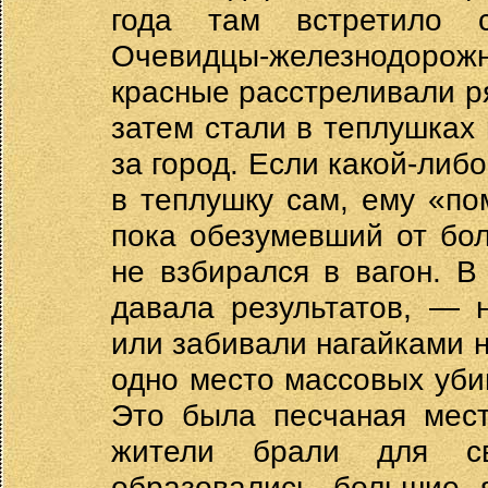
года там встретило с
Очевидцы-железнодорож
красные расстреливали р
затем стали в теплушках
за город. Если какой-либ
в теплушку сам, ему «по
пока обезумевший от бол
не взбирался в вагон. В
давала результатов, — 
или забивали нагайками 
одно место массовых убий
Это была песчаная мест
жители брали для св
образовались большие 