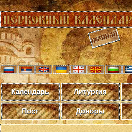
Календарь
Литургия
Пост
Доноры