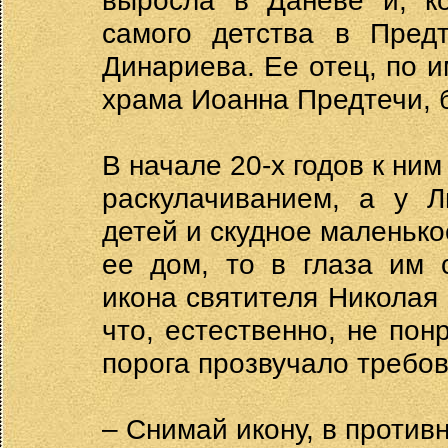
выросла в Даневе и, ко
самого детства в Пред
Динариева. Ее отец, по 
храма Иоанна Предтечи, 
В начале 20-х годов к ни
раскулачиванием, а у 
детей и скудное маленько
ее дом, то в глаза им 
икона святителя Николая
что, естественно, не по
порога прозвучало требов
– Снимай икону, в против