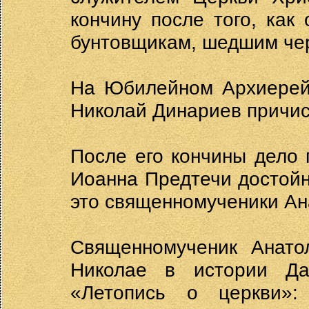
кончину после того, как
бунтовщикам, шедшим чер
На Юбилейном Архиерейс
Николай Динариев причис
После его кончины дело
Иоанна Предтечи достой
это священномученики Ан
Священномученик Анато
Николае в истории Да
«Летопись о церкви»: