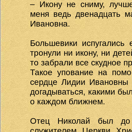
– Икону не сниму, лучше
меня ведь двенадцать м
Ивановна.
Большевики испугались 
тронули ни икону, ни дете
то забрали все скудное п
Такое упование на помо
сердце Лидии Ивановны 
догадываться, какими был
о каждом ближнем.
Отец Николай был до
служителем Церкви Хри