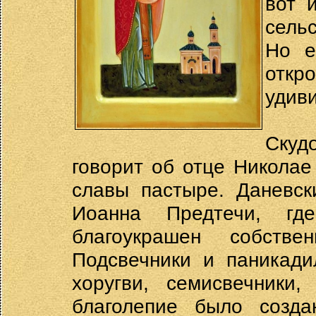
вот 
сель
Но е
отк
удиви
Скуд
говорит об отце Николае
славы пастыре. Даневск
Иоанна Предтечи, гд
благоукрашен собстве
Подсвечники и паникади
хоругви, семисвечники
благолепие было созд