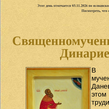
Этот день отмечается 03.11.2026 по юлианск
Посмотреть, что 
Священномучен
Динарие
В н
муче
Дане
этом
труд