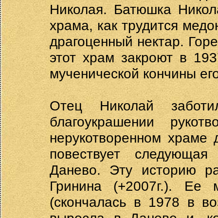
Николая. Батюшка Никол
храма, как трудится медо
драгоценный нектар. Горе
этот храм закроют в 193
мученической кончины его
Отец Николай заботи
благоукрашении руко
нерукотворенном храме 
повествует следующая
Данево. Эту историю р
Гринина (+2007г.). Ее
(скончалась в 1978 в во