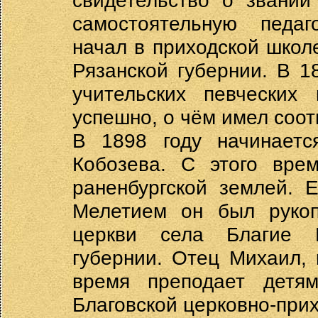
свидетельство о звании
самостоятельную педаг
начал в приходской школ
Рязанской губернии. В 1
учительских певческих 
успешно, о чём имел соо
В 1898 году начинает
Кобозева. С этого вре
раненбургской землей. 
Мелетием он был рукоп
церкви села Благие Р
губернии. Отец Михаил, 
время преподает детя
Благовской церковно-при