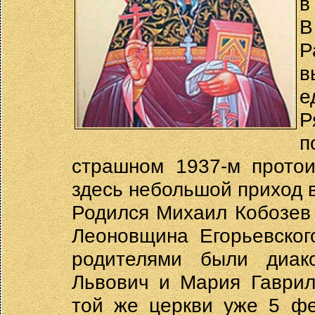
в
В
Р
в
е
Р
п
страшном 1937-м протои
здесь небольшой приход в
Родился Михаил Кобозев 
Леоновщина Егорьевског
родителями были диак
Львович и Мария Гаврил
той же церкви уже 5 фе