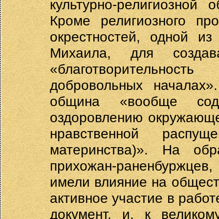
культурно-религиозной 
Кроме религиозного пр
окрестностей, одной из
Михаила, для созда
«благотворительност
добровольных началах»
община «вообще содей
оздоровлению окружающе
нравственной распущ
материнства)». На об
прихожан-раненбуржцев, 
имели влияние на общест
активное участие в рабо
документ, и, к велико