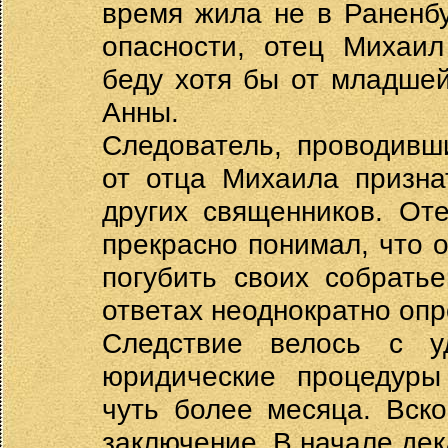
время жила не в Раненбу
опасности, отец Михаил
беду хотя бы от младше
Анны.
Следователь, проводивш
от отца Михаила призна
других священников. От
прекрасно понимал, что
погубить своих собрать
ответах неоднократно опр
Следствие велось с у
юридические процедуры
чуть более месяца. Вск
заключение. В начале де