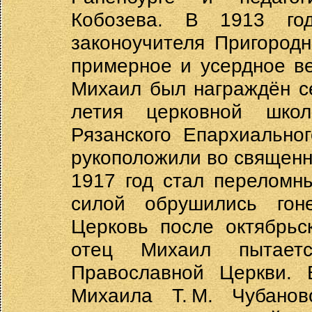
Кобозева. В 1913 го
законоучителя Пригород
примерное и усердное в
Михаил был награждён с
летия церковной школ
Рязанского Епархиально
рукоположили во священн
1917 год стал переломн
силой обрушились гон
Церковь после октябрьс
отец Михаил пытаетс
Православной Церкви. 
Михаила Т. М. Чубанов