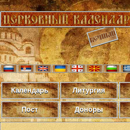
Календарь
Литургия
Пост
Доноры