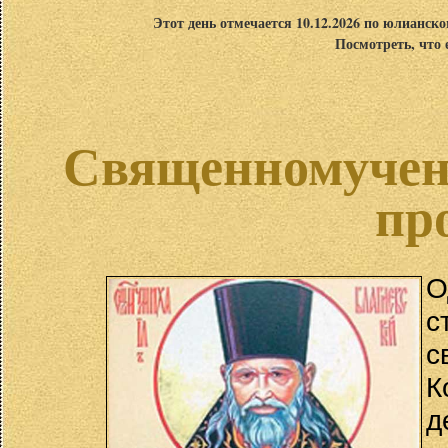
Этот день отмечается 10.12.2026 по юлианск
Посмотреть, что 
Священномучени
пр
О
с
с
К
д