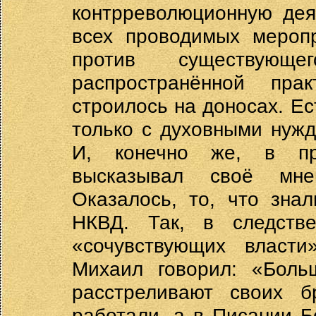
контрреволюционную дея
всех проводимых меропр
против существующ
распространённой пра
строилось на доносах. Ес
только с духовными нужд
И, конечно же, в пр
высказывал своё мне
Оказалось, то, что зна
НКВД. Так, в следств
«сочувствующих власти
Михаил говорил: «Боль
расстреливают своих б
работали, а в Писании Б