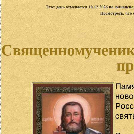
Этот день отмечается 10.12.2026 по юлианск
Посмотреть, что 
Священномученик 
пр
Пам
нов
Рос
свят