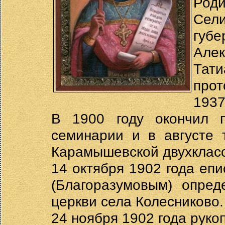
Род
Сели
губе
Але
Тат
про
1937
В 1900 году окончил п
семинарии и в августе 
Карамышевской двухклас
14 октября 1902 года е
(Благоразумовым) опред
церкви села Колесниково.
24 ноября 1902 года руко