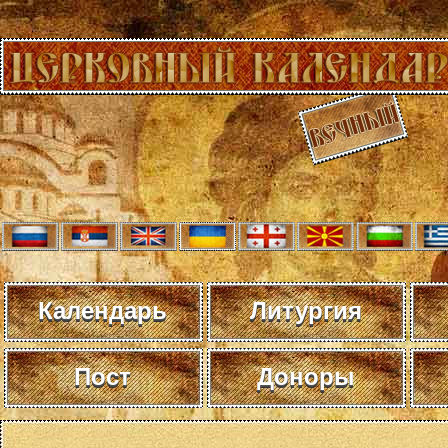
Календарь
Литургия
Пост
Доноры