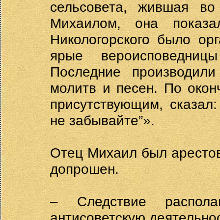
сельсовета, жившая во
Михаилом, она показ
Никологорского было ор
ярые вероисповедниц
Последние производили
молитв и песен. По окон
присутствующим, сказал:
не забывайте”».
Отец Михаил был арестов
допрошен.
– Следствие распол
антисоветскую деятельно