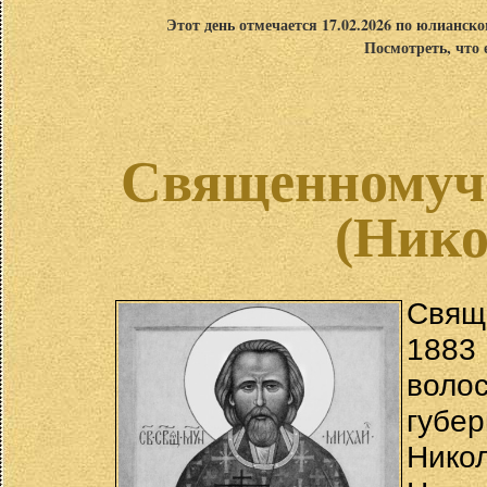
Этот день отмечается 17.02.2026 по юлианск
Посмотреть, что 
Священномуч
(Нико
Свящ
1883
волос
губе
Ник