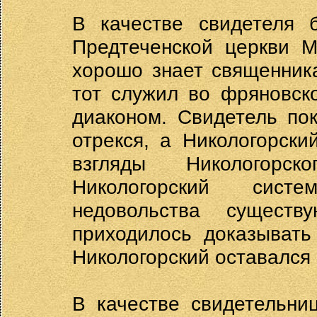
В качестве свидетеля 
Предтеченской церкви М
хорошо знает священника
тот служил во фряновск
диаконом. Свидетель пок
отрекся, а Никологорски
взгляды Никологорск
Никологорский систе
недовольства сущест
приходилось доказывать
Никологорский оставался 
В качестве свидетельни