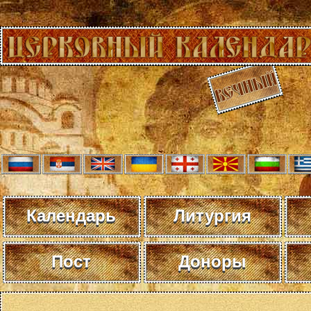
Календарь
Литургия
Пост
Доноры