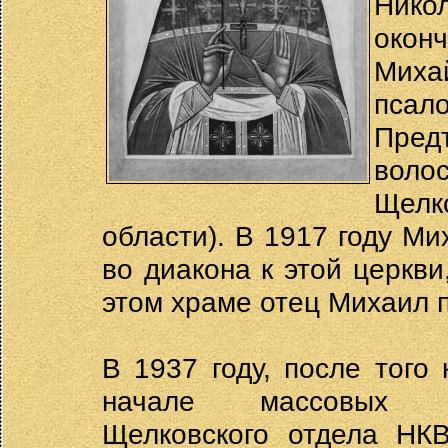
Нико
окон
Миха
псал
Пред
воло
Щел
области). В 1917 году М
во диакона к этой церкви
этом храме отец Михаил п
В 1937 году, после того
начале массовых ар
Щелковского отдела НКВ