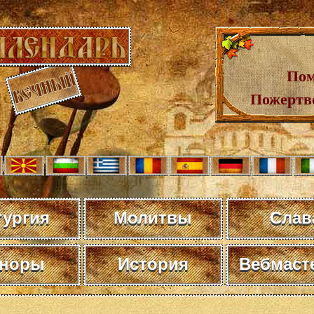
Пом
Пожертв
тургия
Молитвы
Слав
норы
История
Вебмаст