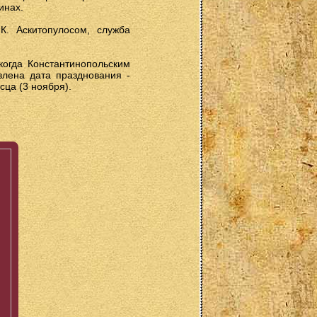
инах.
. Аскитопулосом, служба
когда Константинопольским
влена дата празднования -
сца (3 ноября).