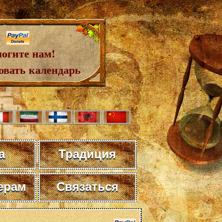
огите нам!
овать календарь
а
Традиция
ерам
Связаться