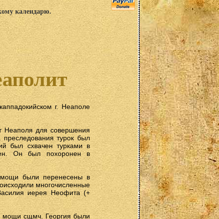
скому календарю.
еаполит
каппадокийском г. Неаполе
от Неаполя для совершения
а преследования турок был
ий был схвачен турками в
лен. Он был похоронен в
о мощи были перенесены в
происходили многочисленные
Василия иерея Неофита (+
г. мощи сщмч. Георгия были