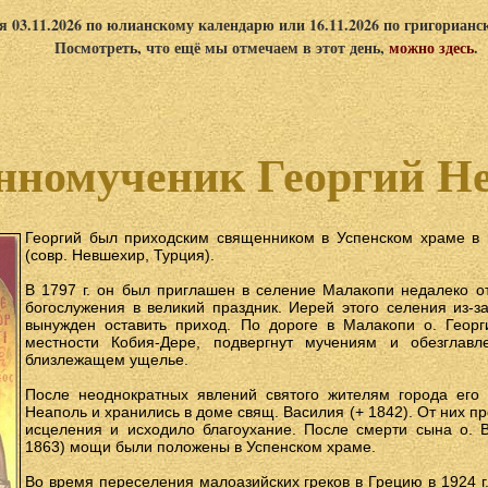
я 03.11.2026 по юлианскому календарю или 16.11.2026 по григориан
Посмотреть, что ещё мы отмечаем в этот день,
можно здесь
.
номученик Георгий Н
Георгий был приходским священником в Успенском храме в 
(совр. Невшехир, Турция).
В 1797 г. он был приглашен в селение Малакопи недалеко 
богослужения в великий праздник. Иерей этого селения из-з
вынужден оставить приход. По дороге в Малакопи о. Георг
местности Кобия-Дере, подвергнут мучениям и обезглав
близлежащем ущелье.
После неоднократных явлений святого жителям города ег
Неаполь и хранились в доме свящ. Василия (+ 1842). От них 
исцеления и исходило благоухание. После смерти сына о. 
1863) мощи были положены в Успенском храме.
Во время переселения малоазийских греков в Грецию в 1924 