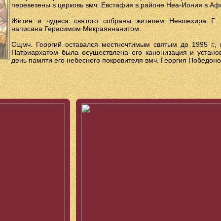
перевезены в церковь вмч. Евстафия в районе Неа-Иония в Аф
Житие и чудеса святого собраны жителем Невшехира Г. К
написана Герасимом Микраяннанитом.
Сщмч. Георгий оставался местночтимым святым до 1995 г., 
Патриархатом была осуществлена его канонизация и устано
день памяти его небесного покровителя вмч. Георгия Победоно