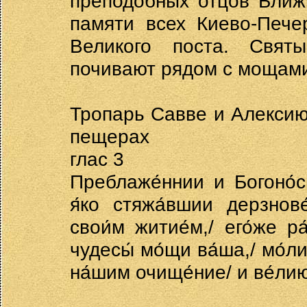
преподобных отцов Ближ
памяти всех Киево-Пече
Великого поста. Свят
почивают рядом с мощами
Тропарь Савве и Алексию
пещерах
глас 3
Преблаже́ннии и Богоно́сн
я́ко стяжа́вшии дерзнове
свои́м житие́м,/ его́же р
чудесы́ мо́щи ва́ша,/ мо́л
на́шим очище́ние/ и ве́лию