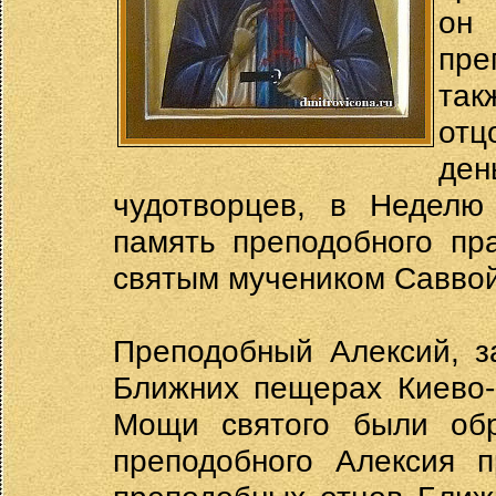
он 
пре
так
отц
ден
чудотворцев, в Неделю
память преподобного пр
святым мучеником Саввой
Преподобный Алексий, з
Ближних пещерах Киево-П
Мощи святого были обр
преподобного Алексия п