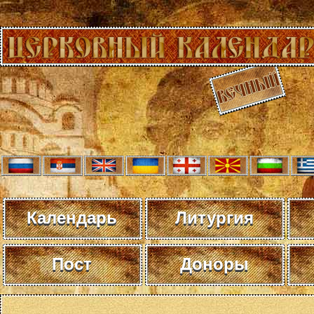
Календарь
Литургия
Пост
Доноры