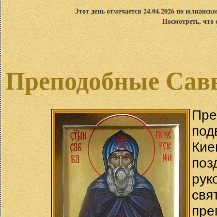
Этот день отмечается 24.04.2026 по юлианск
Посмотреть, что 
Преподобные Савв
Пр
под
Ки
по
рук
св
пре