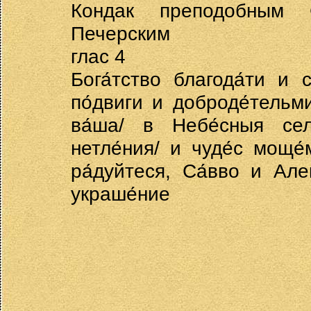
Кондак преподобным 
Печерским
глас 4
Бога́тство благода́ти и 
по́двиги и доброде́тельми
ва́ша/ в Небе́сныя селе
нетле́ния/ и чуде́с моще́
ра́дуйтеся, Са́вво и Алек
украше́ние