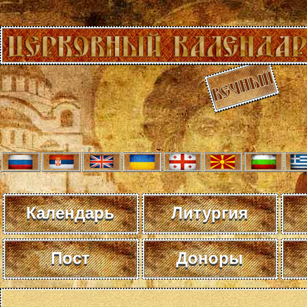
Календарь
Литургия
Пост
Доноры