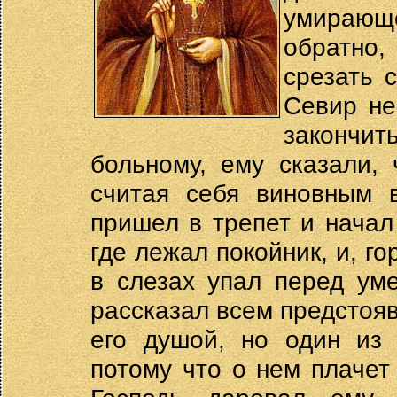
умирающе
обратно,
срезать 
Севир не
закончи
больному, ему сказали,
считая себя виновным в
пришел в трепет и начал
где лежал покойник, и, го
в слезах упал перед ум
рассказал всем предстоя
его душой, но один из 
потому что о нем плачет