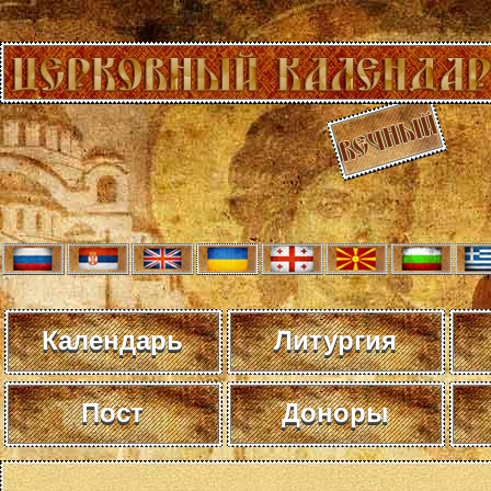
Календарь
Литургия
Пост
Доноры