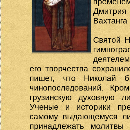
временем
Дмитрия
Вахтанга 
Святой Н
гимногр
деятелем
его творчества сохранил
пишет, что Николай 
чинопоследований. Кром
грузинскую духовную л
Ученые и историки пре
самому выдающемуся лит
принадлежать молитвы 