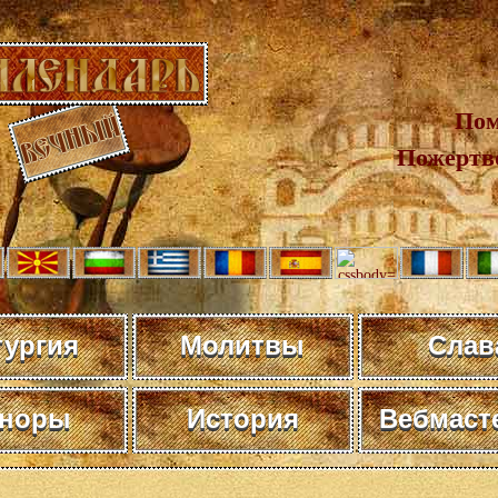
Пом
Пожертв
тургия
Молитвы
Слав
норы
История
Вебмаст