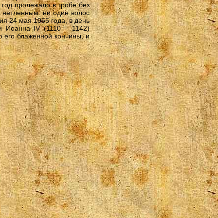
год пролежало в гробе без
о нетленным: ни один волос
ия 24 мая 1066 года, в день
и Иоанна IV (1110 – 1142)
ю его блаженной кончины, и