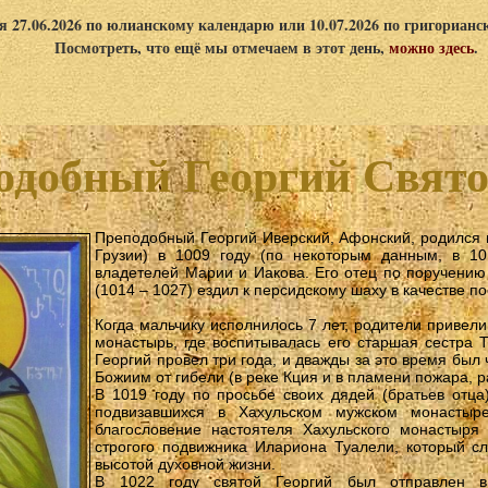
я 27.06.2026 по юлианскому календарю или 10.07.2026 по григориан
Посмотреть, что ещё мы отмечаем в этот день,
можно здесь
.
одобный Георгий Свято
Преподобный Георгий Иверский, Афонский, родился 
Грузии) в 1009 году (по некоторым данным, в 10
владетелей Марии и Иакова. Его отец по поручению 
(1014 – 1027) ездил к персидскому шаху в качестве по
Когда мальчику исполнилось 7 лет, родители привели
монастырь, где воспитывалась его старшая сестра Т
Георгий провел три года, и дважды за это время бы
Божиим от гибели (в реке Кция и в пламени пожара, р
В 1019 году по просьбе своих дядей (братьев отца)
подвизавшихся в Хахульском мужском монастыре
благословение настоятеля Хахульского монастыря
строгого подвижника Илариона Туалели, который с
высотой духовной жизни.
В 1022 году святой Георгий был отправлен в 