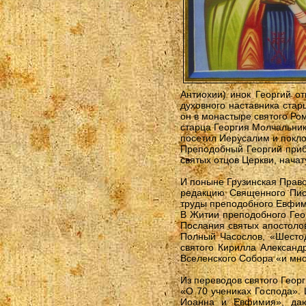
Антиохии) инок Георгий о
духовного наставника стар
он в монастыре святого Ром
старца Георгия Молчальник
посетил Иерусалим и покл
Преподобный Георгий приб
святых отцов Церкви, нач
И поныне Грузинская Право
редакцию Священного Писа
труды преподобного Евфим
В Житии преподобного Геор
Послания святых апостолов
Полный Часослов, «Шестод
святого Кирилла Александр
Вселенского Собора «и мног
Из переводов святого Геор
«О 70 учениках Господа».
Иоанна и Евфимия», даю