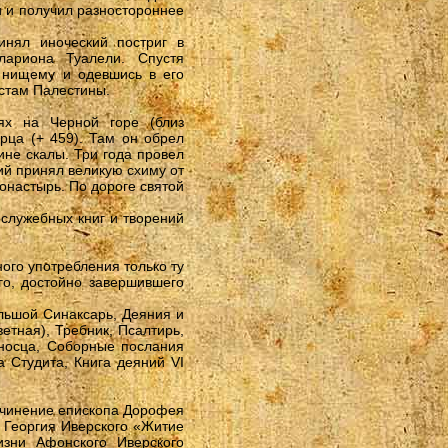
 и получил разностороннее
нял иноческий постриг в
лариона Туалели. Спустя
 нищему и одевшись в его
стам Палестины.
ях на Черной горе (близ
рца (+ 459). Там он обрел
ине скалы. Три года провел
гий принял великую схиму от
онастырь. По дороге святой
служебных книг и творений
ого употребления только ту
го, достойно завершившего
ольшой Синаксарь, Деяния и
етная), Требник, Псалтирь,
оносца, Соборные послания
а Студита, Книга деяний VI
сочинение епископа Дорофея
 Георгия Иверского «Житие
зни Афонского Иверского