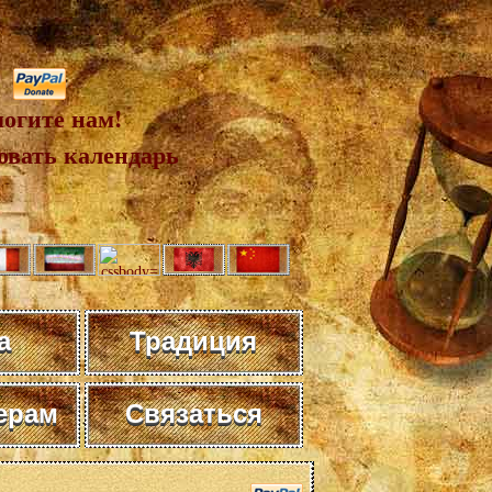
огите нам!
овать календарь
а
Традиция
ерам
Связаться