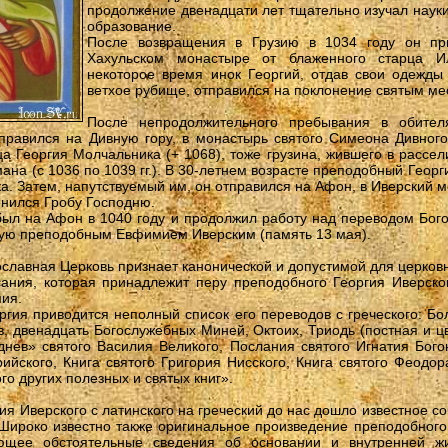
продолжение двенадцати лет тщательно изучал науки
образование.
После возвращения в Грузию в 1034 году он при
Хахульском монастыре от блаженного старца И
некоторое время инок Георгий, отдав свои одежды
ветхое рубище, отправился на поклонение святым ме
После непродолжительного пребывания в обител
тправился на Дивную гору, в монастырь святого Симеона Дивного
ца Георгия Молчальника (+ 1068), тоже грузина, жившего в рассел
ана (с 1036 по 1039 гг.). В 30-летнем возрасте преподобный Геор
а. Затем, напутствуемый им, он отправился на Афон, в Иверский м
онился Гробу Господню.
ыл на Афон в 1040 году и продолжил работу над переводом Бого
атую преподобным Евфимием Иверским (память 13 мая).
славная Церковь признает канонической и допустимой для церковн
ния, которая принадлежит перу преподобного Георгия Иверско
ия.
гия приводится неполный список его переводов с греческого: Б
, двенадцать Богослужебных Миней, Октоих, Триодь (постная и цв
нев» святого Василия Великого, Послания святого Игнатия Бог
ийского, Книга святого Григория Нисского, Книга святого Феодор
о других полезных и святых книг».
гия Иверского с латинского на греческий до нас дошло известное 
 Широко известно также оригинальное произведение преподобного
щее обстоятельные сведения об основании и внутренней жи