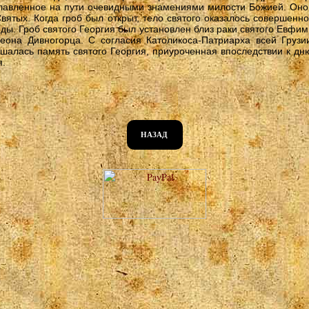
лавленное на пути очевидными знамениями милости Божией. Оно 
вятых. Когда гроб был открыт, тело святого оказалось совершенн
оды. Гроб святого Георгия был установлен близ раки святого Евфим
она Дивногорца. С согласия Католикоса-Патриарха всей Грузи
ршалась память святого Георгия, приуроченная впоследствии к дн
я.
НАЗАД