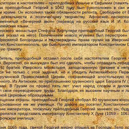
ктиторах и настоятелях – преподобных Иоанне и Евфимии (память 
ва преподобный Георгий в 1042 году был рукоположен в сан 
 храме. Он исполнял также обязанности регента. Свободное от 
деятельности и поэтическому творчеству. Афонские песнопе
наменитый «Вечерний звон» (перевод на русский язык И. И. Ко
пейские языки.
ерского монастыря Стефана Хартуляри преподобный Георгий был
ий указал на него). Попечением нового игумена был перестроен
Пресвятой Богородицы и подтверждены права грузин на Иверски
ил Константинополь, где был принят императором Константином 
ную грамоту.
битель, преподобный оставил после себя настоятелем Георгия 
и. Вероятно, он вынужден был это сделать, чтобы оправдать пер
76) братию Иверского монастыря, заподозренную греками в не
ся не только с этой задачей, но и убедить Антиохийского Перв
Грузинской Православной Церкви, сохраняющей апостольскую пр
ного. Из Антиохии, по приглашению грузинского царя Баграта IV 
зию. В Грузии он провел пять лет: учил народ словом и дело
л свои переводческие труды. Благодаря их высоким научным и л
ской Церковью образцовыми.
ещении страны, преподобный Георгий отобрал 80 грузинских юно
основанное им же училище. По дороге он посетил Константино
ие императора, поскольку преподобный Георгий занемог, он, бу
ропился представить императору Константину Х Луке (1059 – 1067
афонском училище.
ня 1065 года, святой Георгий мирно отошел ко Господу. Тело п