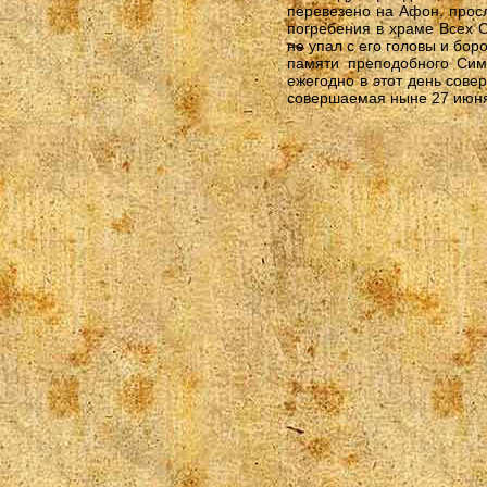
перевезено на Афон, прос
погребения в храме Всех С
не упал с его головы и бор
памяти преподобного Симе
ежегодно в этот день сове
совершаемая ныне 27 июн