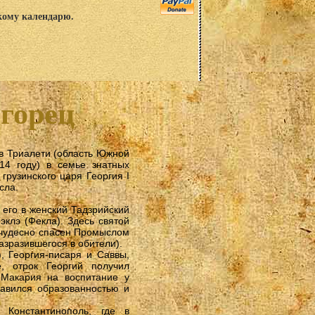
скому календарю.
горец
в Триалети (область Южной
14 году) в семье знатных
грузинского царя Георгия I
сла.
 его в женский Тадзрийский
эклэ (Фекла). Здесь святой
л чудесно спасен Промыслом
азразившегося в обители).
, Георгия-писаря и Саввы,
, отрок Георгий получил
 Макария на воспитание у
лавился образованностью и
Константинополь, где в