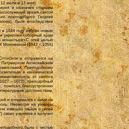
12 июля и 13 мая).
иерея и назначен старшим
Богослужений время святой
ния преподобного Георгия
злова), были впоследствии
 в 1044 году избран новым
 и укреплен соборный храм
й монастырь. С этой целью
IX Мономахом (1042 – 1055)
Олтисели и отправился на
ед Патриархом Антиохийским
православии. Преподобному
освятителя в канонической
еемственность от святого
(1027 – 1072), преподобный
м, помогал благоустроению
итературным достоинствам,
шей и отправился с ними на
поль. Несмотря на уговоры
дучи извещен свыше о своей
) своих учеников и получил
реподобного было с честью