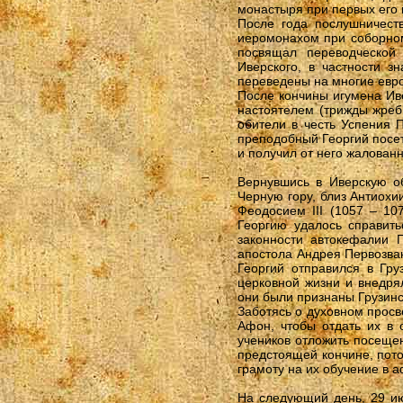
монастыря при первых его 
После года послушничест
иеромонахом при соборном
посвящал переводческой 
Иверского, в частности з
переведены на многие евро
После кончины игумена Ив
настоятелем (трижды жреб
обители в честь Успения 
преподобный Георгий посет
и получил от него жалован
Вернувшись в Иверскую о
Черную гору, близ Антиохи
Феодосием III (1057 – 10
Георгию удалось справить
законности автокефалии 
апостола Андрея Первозван
Георгий отправился в Гру
церковной жизни и внедря
они были признаны Грузин
Заботясь о духовном просв
Афон, чтобы отдать их в 
учеников отложить посещен
предстоящей кончине, пото
грамоту на их обучение в 
На следующий день, 29 ию