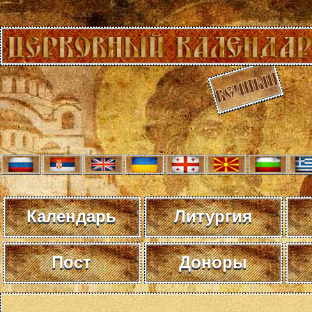
Календарь
Литургия
Пост
Доноры