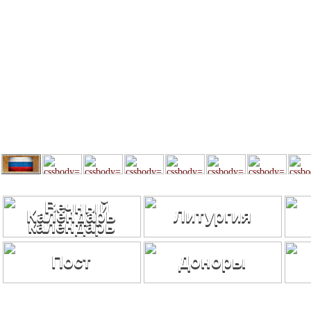
Календарь
Литургия
Пост
Доноры