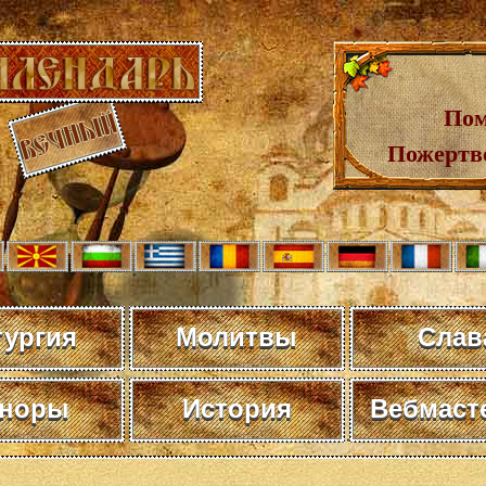
Пом
Пожертв
тургия
Молитвы
Слав
норы
История
Вебмаст