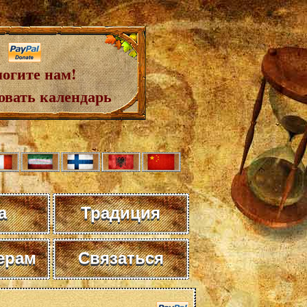
огите нам!
овать календарь
а
Традиция
ерам
Связаться