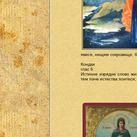
явися, нищим сокровище, б
Кондак
глас 6
Истинне изрядне слово жиз
тем паче естества поитеся;