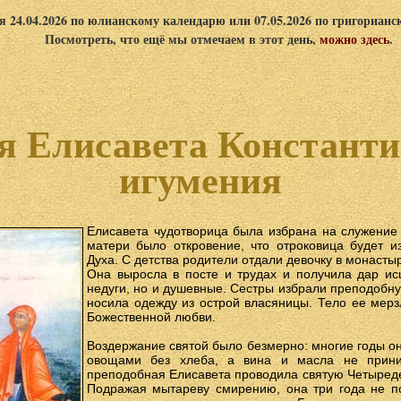
я 24.04.2026 по юлианскому календарю или 07.05.2026 по григориан
Посмотреть, что ещё мы отмечаем в этот день,
можно здесь
.
я Елисавета Константи
игумения
Елисавета чудотворица была избрана на служение
матери было откровение, что отроковица будет 
Духа. С детства родители отдали девочку в монастыр
Она выросла в посте и трудах и получила дар ис
недуги, но и душевные. Сестры избрали преподобн
носила одежду из острой власяницы. Тело ее мерз
Божественной любви.
Воздержание святой было безмерно: многие годы о
овощами без хлеба, а вина и масла не прини
преподобная Елисавета проводила святую Четыреде
Подражая мытареву смирению, она три года не п