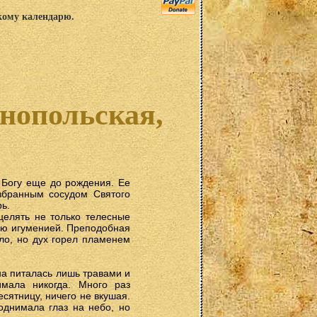
скому календарю.
нопольская,
 Богу еще до рождения. Ее
избранным сосудом Святого
ь.
целять не только телесные
ую игуменией. Преподобная
ло, но дух горел пламенем
на питалась лишь травами и
мала никогда. Много раз
сятницу, ничего не вкушая.
однимала глаз на небо, но