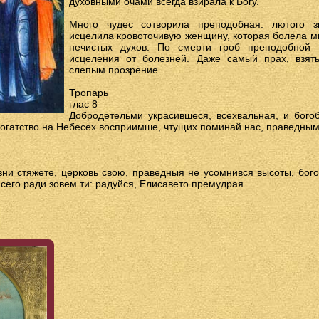
духовными очами всегда взирала к Богу.
Много чудес сотворила преподобная: лютого з
исцелила кровоточивую женщину, которая болела мн
нечистых духов. По смерти гроб преподобной 
исцеления от болезней. Даже самый прах, взя
слепым прозрение.
Тропарь
глас 8
Добродетельми украсившеся, всехвальная, и бого
огатство на Небесех восприимше, чтущих поминай нас, праведным
ни стяжете, церковь свою, праведныя не усомнився высоты, бого
 сего ради зовем ти: радуйся, Елисавето премудрая.