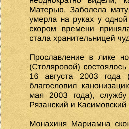
неоднократно видели, 
Матерью. Заболела мату
умерла на руках у одной
скором времени принял
стала хранительницей чу
Прославление в лике но
(Столяровой) состоялось
16 августа 2003 года 
благословил канонизаци
мая 2003 года), службу
Рязанский и Касимовский
Монахиня Мариамна скон