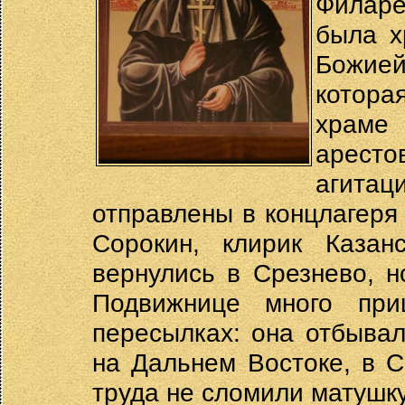
Филаре
была х
Божией
котора
храме 
аресто
агита
отправлены в концлагеря
Сорокин, клирик Казан
вернулись в Срезнево, н
Подвижнице много при
пересылках: она отбывал
на Дальнем Востоке, в С
труда не сломили матушку