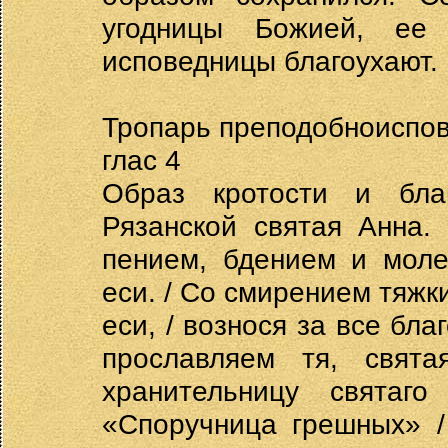
угодницы Божией, ее
исповедницы благоухают.
Тропарь преподобноиспо
глас 4
Образ кротости и бла
Рязанской святая Анна.
пением, бдением и моле
еси. / Со смирением тяжк
еси, / вознося за все бла
прославляем тя, свята
хранительницу святаг
«Споручница грешных» /