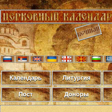
Календарь
Литургия
Пост
Доноры