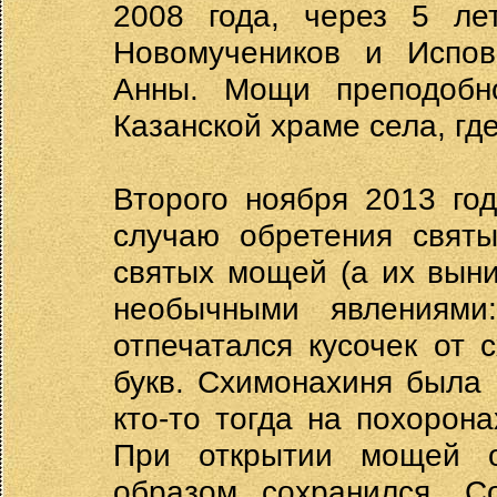
2008 года, через 5 ле
Новомучеников и Испов
Анны. Мощи преподобн
Казанской храме села, гд
Второго ноября 2013 го
случаю обретения свят
святых мощей (а их вын
необычными явлениями
отпечатался кусочек от 
букв. Схимонахиня была 
кто-то тогда на похорон
При открытии мощей о
образом сохранился. С