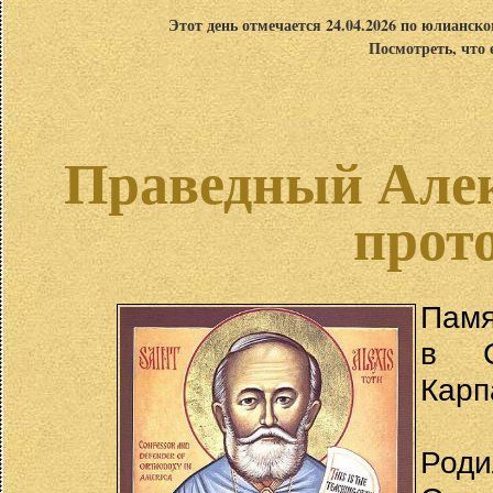
Этот день отмечается 24.04.2026 по юлианск
Посмотреть, что 
Праведный Алек
прот
Памя
в С
Карп
Роди