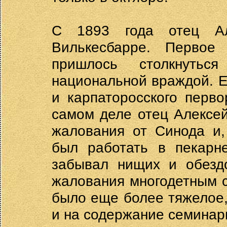
С 1893 года отец Ал
Вилькесбарре. Перво
пришлось столкнутьс
национальной враждой. Е
и карпаторосского перво
самом деле отец Алексе
жалования от Синода и,
был работать в пекарн
забывал нищих и обездо
жалования многодетным 
было еще более тяжелое,
и на содержание семинар