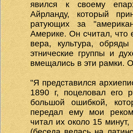
явился к своему епар
Айрланду, который при
ратующих за "американ
Америке. Он считал, что 
вера, культура, обряды
этнические группы и дух
вмещались в эти рамки. О
"Я представился архиепи
1890 г, поцеловал его 
большой ошибкой, кото
передал ему мои реком
читал их около 15 минут,
(беседа велась на латинс