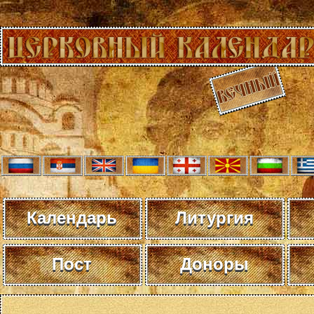
Календарь
Литургия
Пост
Доноры