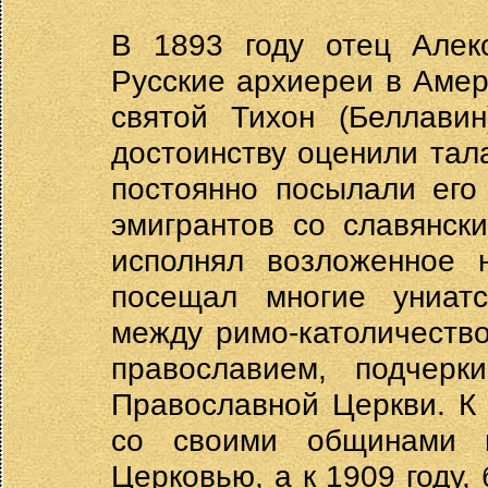
В 1893 году отец Алек
Русские архиереи в Амер
святой Тихон (Беллавин
достоинству оценили тал
постоянно посылали его
эмигрантов со славянск
исполнял возложенное 
посещал многие униатс
между римо-католичество
православием, подчерк
Православной Церкви. К 
со своими общинами в
Церковью, а к 1909 году, 