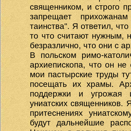
священником, и строго п
запрещает прихожанам
таинства". Я ответил, что
то что считают нужным, 
безразлично, что они с а
В польском римо-католи
архиепископа, что он не 
мои пастырские труды ту
посещать их храмы. Ар
поддержки и угрожая 
униатских священников. 
притеснениях униатском
будут дальнейшие распо