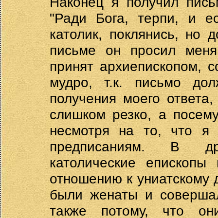
Наконец я получил пись
"Ради Бога, терпи, и е
католик, поклянись, но д
письме он просил меня
принят архиепископом, с
мудро, т.к. письмо д
получения моего ответа,
слишком резко, а посем
несмотря на то, что я
предписаниям. В др
католические епископы 
отношению к униатскому д
были женаты и совершал
также потому, что он