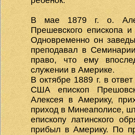
ребенок.
В мае 1879 г. о. Але
Прешевского епископа и
Одновременно он заведы
преподавал в Семинарии
право, что ему впосле
служении в Америке.
В октябре 1889 г. в отве
США епископ Прешовск
Алексея в Америку, при
приход в Минеаполисе, ш
епископу латинского обр
прибыл в Америку. По п