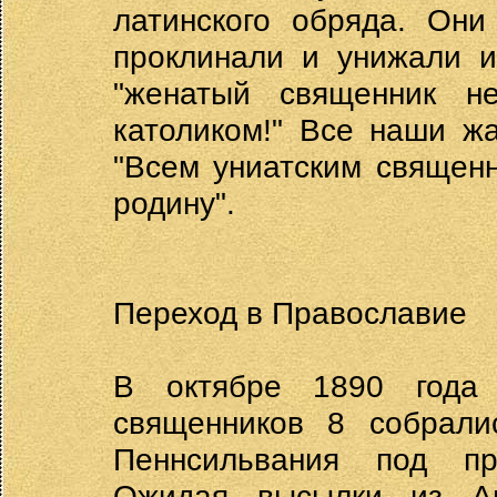
латинского обряда. Они
проклинали и унижали и
"женатый священник 
католиком!" Все наши ж
"Всем униатским священн
родину".
Переход в Православие
В октябре 1890 года 
священников 8 собрали
Пеннсильвания под пр
Ожидая высылки из Ам