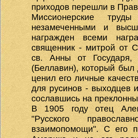
приходов перешли в Право
Миссионерские труд
незамеченными и высш
награжден всеми нагр
священник - митрой от 
св. Анны от Государя,
(Беллавин), который был
ценил его личные качест
для русинов - выходцев и
сославшись на преклонны
В 1905 году отец Але
"Русского православ
взаимопомощи". С его п