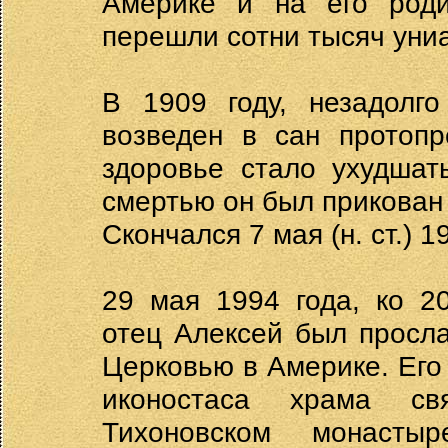
Америке и на его роди
перешли сотни тысяч униа
В 1909 году, незадолг
возведен в сан протопр
здоровье стало ухудшат
смертью он был прикован 
Скончался 7 мая (н. ст.) 1
29 мая 1994 года, ко 2
отец Алексей был просл
Церковью в Америке. Его
иконостаса храма св
Тихоновском монаст