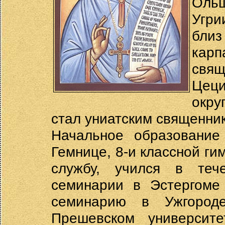
Оль
Угри
бли
кар
свящ
Цеци
окру
стал униатским священник
Начальное образование
Гемнице, 8-и классной г
службу, учился в теч
семинарии в Эстергоме 
семинарию в Ужгород
Прешевском университ