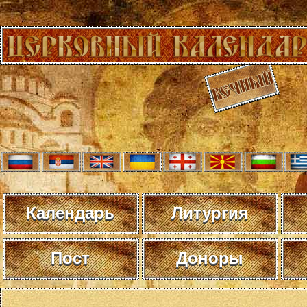
Календарь
Литургия
Пост
Доноры