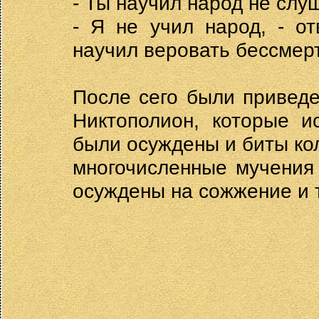
- Ты научил народ не слу
- Я не учил народ, - от
научил веровать бессмер
После сего были приведе
Никтополион, которые и
были осуждены и биты кол
многочисленные мучения
осуждены на сожжение и т