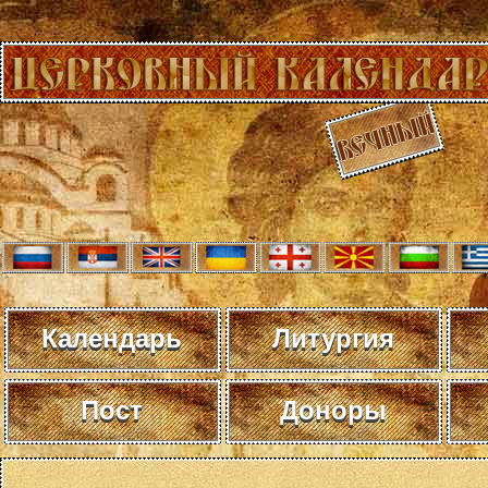
Календарь
Литургия
Пост
Доноры