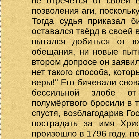
не отречётся от своей 
позволения аги, поскольку
Тогда судья приказал б
оставался твёрд в своей 
пытался добиться от ю
обещания, ни новые пыт
втором допросе он заявил:
нет такого способа, котор
веры!" Его бичевали снова
бессильной злобе от
полумёртвого бросили в т
спустя, возблагодарив Го
пострадать за имя Хрис
произошло в 1796 году, по