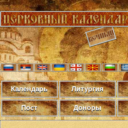
Календарь
Литургия
Пост
Доноры