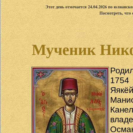
Этот день отмечается 24.04.2026 по юлианск
Посмотреть, что 
Мученик Ник
Родил
1754 
Яякёй
Мани
Кане
влад
Осман