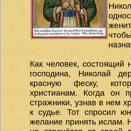
Нико
однос
женит
чтоб
назна
Как человек, состоящий 
господина, Николай де
красную феску, кото
христианам. Когда он п
стражники, узнав в нем х
к судье. Тот спросил ю
желание принять ислам. Н