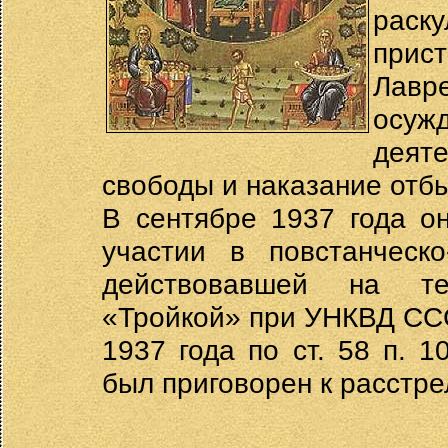
раск
прис
Лавр
осу
деят
свободы и наказание отб
В сентябре 1937 года о
участии в повстанческо
действовавшей на те
«Тройкой» при УНКВД ССС
1937 года по ст. 58 п. 
был приговорен к расстре