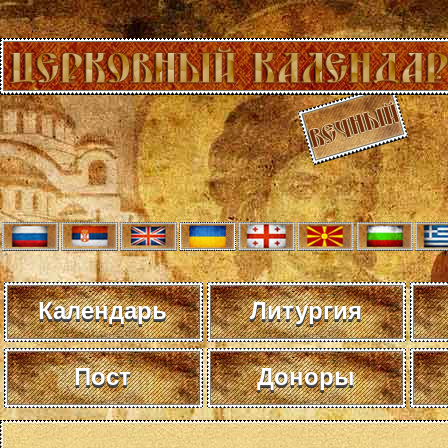
Календарь
Литургия
Пост
Доноры