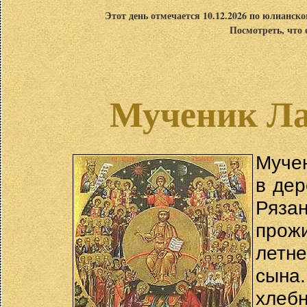
Этот день отмечается 10.12.2026 по юлианск
Посмотреть, что 
Мученик Ла
Мучен
в дер
Ряза
прож
летн
сына
хле