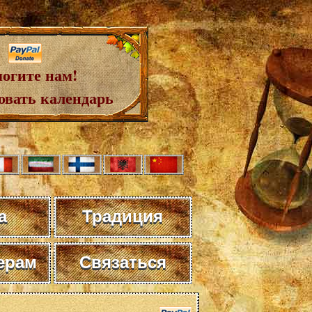
огите нам!
овать календарь
а
Традиция
ерам
Связаться