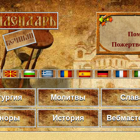
Пом
Пожертв
тургия
Молитвы
Слав
норы
История
Вебмаст