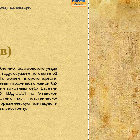
скому календарю.
в)
абелино Касимовского уезда
 году, осужден по статье 61
а момент второго ареста,
еевич проживал с женой 62-
вии виновным себя Евсевий
и УНКВД СССР по Рязанской
тник к/р повстанческо-
пораженческую агитацию и
 к расстрелу.