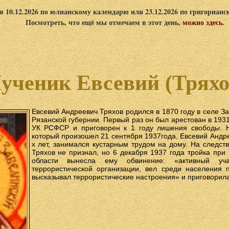
я 10.12.2026 по юлианскому календарю или 23.12.2026 по григориан
Посмотреть, что ещё мы отмечаем в этот день,
можно здесь
.
ученик Евсевий (Тряхо
Евсевий Андреевич Тряхов родился в 1870 году в селе З
Рязанской губернии. Первый раз он был арестован в 1931
УК РСФСР и приговорен к 1 году лишения свободы. Н
который произошел 21 сентября 1937года, Евсевий Андр
х лет, занимался кустарным трудом на дому. На следст
Тряхов не признал, но 6 декабря 1937 года тройка пр
области вынесла ему обвинение: «активный учас
террористической организации, вел среди населения 
высказывал террористические настроения» и приговорила