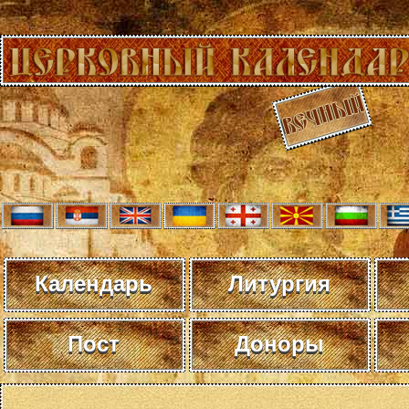
Календарь
Литургия
Пост
Доноры