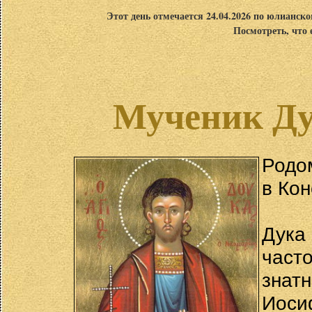
Этот день отмечается 24.04.2026 по юлианск
Посмотреть, что 
Мученик Д
Родом
в Кон
Дука
част
знат
Иос