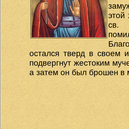
заму
этой
св.
поми
Благ
остался тверд в своем 
подвергнут жестоким муче
а затем он был брошен в 