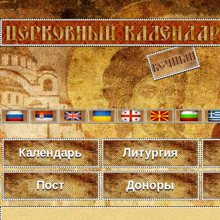
Календарь
Литургия
Пост
Доноры