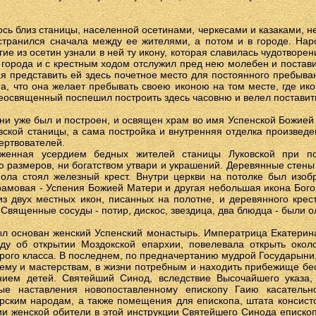
ось близ станицы, населенной осетинами, черкесами и казаками, не
странился сначала между ее жителями, а потом и в городе. Наро
ие из осетин узнали в ней ту икону, которая славилась чудотворен
 города и с крестным ходом отслужил пред нею молебен и постав
я представить ей здесь почетное место для постоянного пребыв
а, что она желает пребывать своею иконою на том месте, где ик
реосвященный поспешил построить здесь часовню и велел поставить
вни уже был и построен, и освящен храм во имя Успенской Божией
вской станицы, а сама постройка и внутренняя отделка произвед
ертвователей.
уженная усердием бедных жителей станицы Луковской при по
 размеров, ни богатством утвари и украшений. Деревянные стены
пола стоял железный крест. Внутри церкви на потолке был изо
рамовая - Успения Божией Матери и другая небольшая икона Бог
из двух местных икон, писанных на полотне, и деревянного кре
 Священные сосуды - потир, дискос, звездица, два блюдца - были 
л основан женский Успенский монастырь. Императрица Екатерина
у об открытии Моздокской епархии, повелевала открыть окол
орого класса. В последнем, по предначертанию мудрой Государыни
иему и мастерствам, в жизни потребным и находить прибежище б
нием детей. Святейший Синод, вследствие Высочайшего указа,
ые наставления новопоставленному епископу Гаию касательн
рским народам, а также помещения для епископа, штата консист
и женской обители в этой инструкции Святейшего Синода еписко