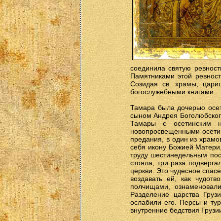
соединила святую ревност
Памятниками этой ревност
Созидая св. храмы, цари
богослужебными книгами.
Тамара была дочерью осет
сыном Андрея Боголюбского
Тамары с осетинским н
новопросвещенными осетин
предания, в один из храмо
себя икону Божией Матери
труду шестинедельным пос
стояла, три раза подверга
церкви. Это чудесное спас
воздавать ей, как чудот
полчищами, ознаменовали
Разделение царства Груз
ослабили его. Персы и ту
внутренние бедствия Грузи