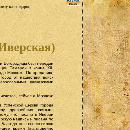
скому календарю.
Иверская)
й Богородицы был передан
цей Тамарой в конце XII,
роде Моздоке. По преданию,
город от нашествия войск
вославными кавказскими
исчезла, сейчас а Моздоке
 Успенской церкви города
слу древнейших святынь
тому, что писана в Иверии
ерскую надпись и писана по
. Благодатною своею силою
ящее время благоговейно