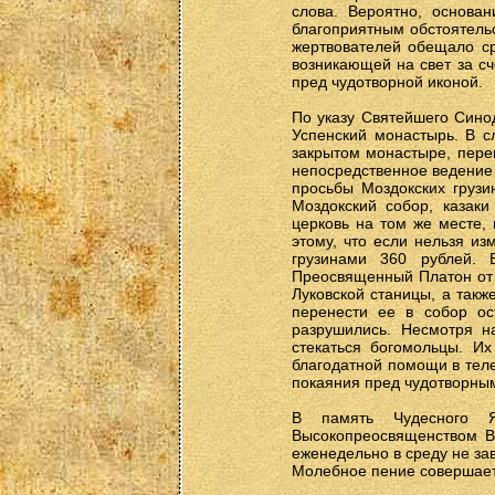
слова. Вероятно, основа
благоприятным обстоятельс
жертвователей обещало ср
возникающей на свет за с
пред чудотворной иконой.
По указу Святейшего Сино
Успенский монастырь. В 
закрытом монастыре, пере
непосредственное ведение 
просьбы Моздокских грузи
Моздокский собор, казак
церковь на том же месте,
этому, что если нельзя из
грузинами 360 рублей. 
Преосвященный Платон от 
Луковской станицы, а такж
перенести ее в собор ос
разрушились. Несмотря н
стекаться богомольцы. И
благодатной помощи в теле
покаяния пред чудотворны
В память Чудесного Я
Высокопреосвященством В
еженедельно в среду не за
Молебное пение совершаетс