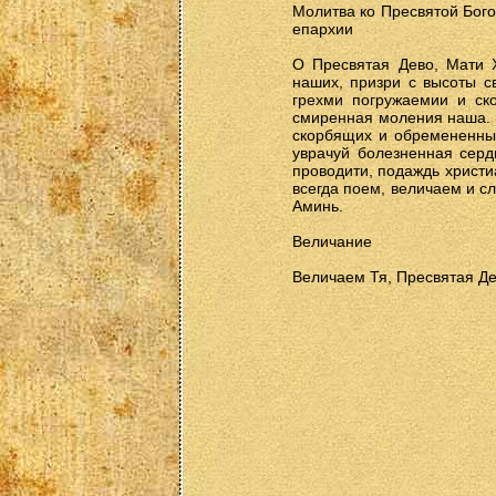
Молитва ко Пресвятой Бого
епархии
О Пресвятая Дево, Мати 
наших, призри с высоты с
грехми погружаемии и ск
смиренная моления наша. Н
скорбящих и обремененны
уврачуй болезненная сер
проводити, подаждь христи
всегда поем, величаем и сл
Аминь.
Величание
Величаем Тя, Пресвятая Де