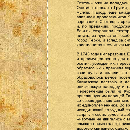
Осетины уже не попадали п
Осетия отошла от Грузии,
муллы. Народ, еще младе
влиянием проповедников К
верования. Свет веры хрис
и, по преданию, продолж
Божьих, сохранили некотор
питать, за чудеса ея, осо
город Терки, и вслед за с
христианство и селиться 
В 1745 году императрица Е
и преимущественно для о
осетин, убеждая их, перес
обратило их к прежним ве
свои аулы и селились в с
образовалось целое посел
Кавказскою паствою и дл
епископскую кафедру и н
Переселенцы были из Кур
присланную им царицей Та
со своею древнею святынею
их единоплеменники. Во вр
исходит какой-то чудный с
запрягли своих волов, в а
животные не двигались с ме
слышал ночью голос, прика
дорогою святынею, однако 