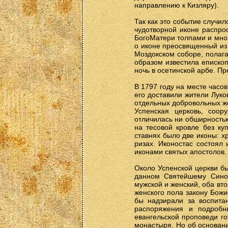
направлению к Кизляру).
Так как это событие случил
чудотворной иконе распро
БогоМатери толпами и мног
о иконе преосвященный из
Моздокском соборе, полага
образом известила епископ
ночь в осетинской арбе. П
В 1797 году на месте часо
его доставили жители Луко
отдельных добровольных ж
Успенская церковь, соор
отличилась ни обширностью
на тесовой кровле без ку
ставнях было две иконы: х
ризах. Иконостас состоял 
иконами святых апостолов.
Около Успенской церкви бы
данном Святейшему Синод
мужской и женский, оба вт
женского пола закону Бож
бы надзирали за воспита
распоряжения и подробн
евангельской проповеди го
монастыря. Но об основани