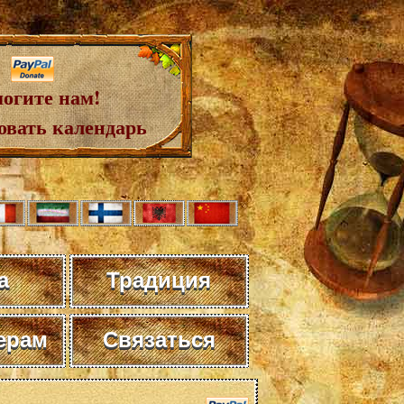
огите нам!
овать календарь
а
Традиция
ерам
Связаться