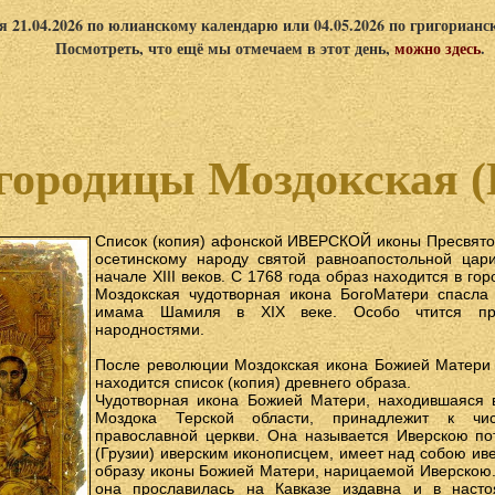
я 21.04.2026 по юлианскому календарю или 04.05.2026 по григориан
Посмотреть, что ещё мы отмечаем в этот день,
можно здесь
.
городицы Моздокская (
Список (копия) афонской ИВЕРСКОЙ иконы Пресвято
осетинскому народу святой равноапостольной цари
начале XIII веков. С 1768 года образ находится в го
Моздокская чудотворная икона БогоМатери спасла 
имама Шамиля в XIХ веке. Особо чтится пра
народностями.
После революции Моздокская икона Божией Матери 
находится список (копия) древнего образа.
Чудотворная икона Божией Матери, находившаяся в
Моздока Терской области, принадлежит к чи
православной церкви. Она называется Иверскою по
(Грузии) иверским иконописцем, имеет над собою ив
образу иконы Божией Матери, нарицаемой Иверскою
она прославилась на Кавказе издавна и в насто