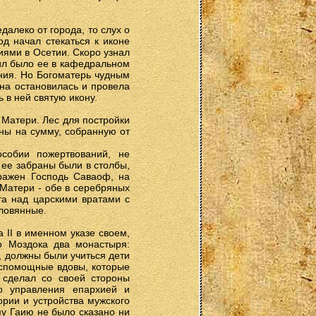
далеко от города, то слух о
д начал стекаться к иконе
иями в Осетии. Скоро узнал
ил было ее в кафедральном
ания. Но Богоматерь чудным
она остановилась и провела
 в ней святую икону.
 Матери. Лес для постройки
ены на сумму, собранную от
собии пожертвований, не
 ее забраны были в столбы,
бражен Господь Саваоф, на
оМатери - обе в серебряных
ста над царскими вратами с
оловянные.
 II в именном указе своем,
о Моздока два монастыря:
, должны были учиться дети
еспомощные вдовы, которые
 сделал со своей стороны
о управления епархией и
ории и устройства мужского
пу Гаию не было сказано ни