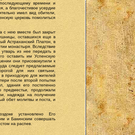
ь последующему времени и
я, а благочестивое усердие
ительно имел вид обители,
енскую церковь помолиться
а с нею вместе был закрыт
ушницы, оставшихся еще в
ый Астраханский Платон, в
ытии монастыря. Вследствие
 утварь из нее передать в
го оставить им Успенскую
шении они присовокупили к
 куда следует предлагаемые
орогой для них святыни,
 в приходскую для жителей
атери после второй попытки
л, здания его постепенно
о предместьи, продолжали
ри, надежда на получение
ый обет молитвы и поста, и
здоке установлено Его
им и Бакинским совершать
стом на распев.