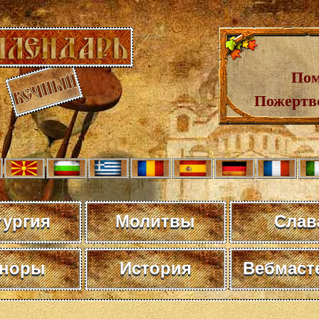
Пом
Пожертв
тургия
Молитвы
Слав
норы
История
Вебмаст