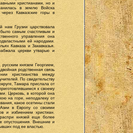
лавными христианами, но и
ранилась в землю Войска
через Кавказские горы в
ой нам Грузии царствовала
 было самым счастливым и
твенного управления она
подвластными ей народами.
ьях Кавказа и Закавказья.
набжала церкви утварью и
 русским князем Георгием,
 двойная родственная связь
нии христианства между
чителей. По свидетельству
округе, Тамара прислала от
приготовлявшимся к своему
и. Церковь, в которой она
лою на горе, неподалеку от
вания, какое осетины стали
 Азии в Европу со своими
ов и избиением христиан.
 распри князей еще более
ые опустошения. Внешние и
ывших под ее властью.