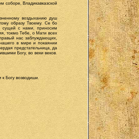
ом соборе, Владикавказской
езненному воздыханию душ
тому образу Твоему. Се бо
е сущей с нами, приносим
я, токмо Тебе, о Мати всех
правый нас заблуждающих,
нашего в мире и покаянии
сердая предстательница, да
ившими Богу, во веки веков.
 к Богу возводиши.