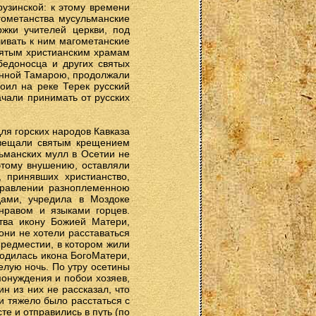
рузинской: к этому времени
гометанства мусульманские
жки учителей церкви, под
ивать к ним магометанские
святым христианским храмам
едоносца и других святых
ланной Тамарою, продолжали
роил на реке Терек русский
ачали принимать от русских
ля горских народов Кавказа
свещали святым крещением
льманских мулл в Осетии не
этому внушению, оставляли
, принявших христианство,
управлении разноплеменною
дами, учредила в Моздоке
нравом и языками горцев.
тва икону Божией Матери,
ни не хотели расставаться
предместии, в котором жили
ходилась икона БогоМатери,
елую ночь. По утру осетины
понуждения и побои хозяев,
ин из них не рассказал, что
и тяжело было расстаться с
е и отправились в путь (по