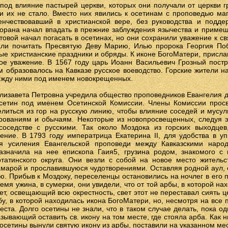
од влияние пастырей церкви, которых они получали от церкви г
 и их не стало. Вместо них явились к осетинам с проповедью ма
нчествовавший в христианской вере, без руководства и поддер
орана начал впадать в прежние заблуждения язычества и примеш
товой начал погасать в осетинах, но они сохранили уважение к 
али почитать Пресвятую Деву Марию, Илью пророка Георгия Поб
ые христианские праздники и обряды. К иконе БогоМатери, прис
бое уважение. В 1567 году царь Иоанн Васильевич Грозный пост
им образовалось на Кавказе русское воеводство. Горские жители н
между ними под именем новокрещенных.
лизавета Петровна учредила общество проповедников Евангелия д
сетин под именем Осетинской Комиссии. Члены Комиссии про
елиться из гор на русскую линию, чтобы влияние соседей и мусу
рованиям и обычаям. Некоторые из новопросвещенных, следуя 
оседстве с русскими. Так около Моздока из горских выходцев
ение. В 1793 году императрица Екатерина II, для удобства в 
я усиления Евангельской проповеди между Кавказскими наро
азначила на нее епископа Гаия5, грузина родом, знакомого с 
татинского округа. Они везли с собой на новое место жительс
марой и прославившуюся чудотворениями. Оставляя родной аул, о
. Прибыв к Моздоку, переселенцы остановились на ночлег в его 
емя ужина, в сумерки, они увидели, что от той арбы, в которой на
вет, освещающий всю окрестность, свет этот не переставал сиять ц
рбу, в которой находилась икона БогоМатери, но, несмотря на все 
ста. Долго осетины не знали, что в таком случае делать, пока од
зывающий оставить св. икону на том месте, где стояла арба. Как н
осетины вынули святую икону из арбы, поставили на указанном мест