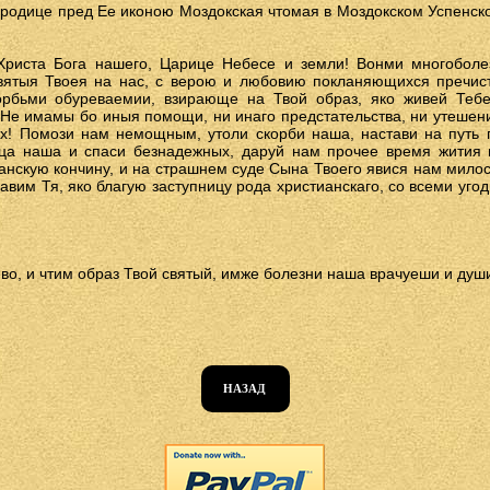
родице пред Ее иконою Моздокская чтомая в Моздокском Успенск
Христа Бога нашего, Царице Небесе и земли! Вонми многобол
вятыя Твоея на нас, с верою и любовию покланяющихся пречис
орбьми обуреваемии, взирающе на Твой образ, яко живей Теб
е имамы бо иныя помощи, ни инаго предстательства, ни утешени
х! Помози нам немощным, утоли скорби наша, настави на путь 
дца наша и спаси безнадежных, даруй нам прочее время жития 
анскую кончину, и на страшнем суде Сына Твоего явися нам мило
авим Тя, яко благую заступницу рода христианскаго, со всеми угод
во, и чтим образ Твой святый, имже болезни наша врачуеши и души
НАЗАД