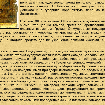
почитается как чудотворная икона не только правос
неправославными. С Кавказа ея слава распрост
Донского и в губернию Воронежскую, перешла и 
Закавказье.
В конце XII и в начале XIII столетия в единоверн
знаменитая царица Тамара, время ее царствования
славным временем Грузии. С мудростью государс
ь о распространении и утверждении христианской веры между 
и доселе служат остатки храмов, построенных ею в горах и ущел
ца не щадила средств для их украшения святыми иконами, с
инской княгини Буджуханы и, по разводу с первым мужем своим,
, имела вторым супругом осетинского князя Давида Сослана. Эта
ародом внушала ей особенную заботливость об утвержде
ами. К осетинам посылала она из Грузии священнослужителей и у
в, построенных около осетинского аула Марьямка в Куртатинском 
, писанную находившимся при дворе иконописцем, по преданию, 
том. Икона эта в последствии прославилась чудесными знамениям
лась огню, и св. икону каждый раз во время пожара, находили це
ение иконы Богородицы от огня послужило первою причиною чество
ворной иконе. Чингисхан и Тамерлан, проходя через Кавказ из
 свое шествие опустошением городов, разрушением св. храм
инского на отдельные самостоятельные княжества и взаимные
рки, споря за обладание несчастной страной, вносили в нее нов
и отозвались печальными последствиями и на племенах Кавказа, б