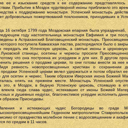
ние ее и изыскание средств к ее содержанию представлялос
твам. Прибытие в Моздок чудотворной иконы приблизило это врем
едства к поддержанию монастыря. Успенский монастырь действ
чет добровольных пожертвований поклонников, приходивших в Усп
да 16 октября 1799 года Моздокская епархия была упразднена6, 
следующем году настоятельница монастыря Евфимия и три посл
ведены в Астраханский Благовещенский монастырь. Преосвященн
которого поступила Кавказская паства, распорядился было о закр
н передать им Успенскую церковь, а святые иконы и церковную
и Луковской станицы, осетины и черкесы просили Преосвященно
 потому что она построена их усердием и для них. В другом про
менить решения о продаже церкви, то они готовы внести за нее
Видя ревность новопросвещенных христиан о сохранении д
продажи Успенской церкви велел удержаться и потом обратил ее
е для осетин и черкес. Таким образом Иверская икона Божией М
талась опять на прежнем месте. Монастырь Успенский опусте
а это, в Моздок, в бедную Успенскую церковь, стоявшую в ег
х влекла сюда слава чудес, истекавших от иконы Божией Мате
сных и душевных недугах, благочестивое усердие исполнить данн
м образом Приснодевы.
вления и истекающих чудес Богородицы во граде Мо
ысокопреосвященнейшим Гедеоном митрополитом Ставропольск
висимо от празднества молебное пение с водоосвящением и акафи
я по средам в 11 часов.