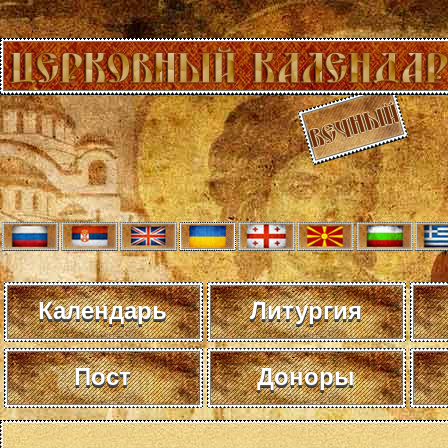
Календарь
Литургия
Пост
Доноры