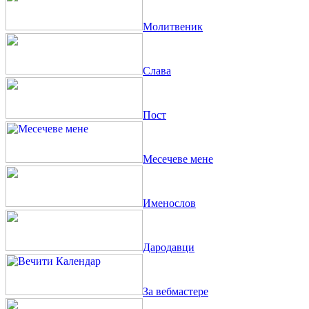
Молитвеник
Слава
Пост
Месечеве мене
Именослов
Дародавци
За вебмастере