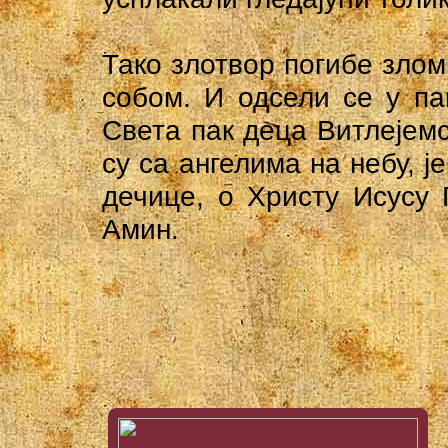
Тако злотвор погибе злом
собом. И одсели се у п
Света пак деца Витлејемс
су са ангелима на небу, ј
дечице, о Христу Исусу 
Амин.