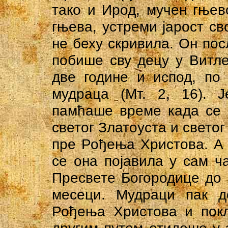
тако и Ирод, мучен гњев
гњева, устреми јарост св
не беху скривила. Он посл
побише сву децу у Витле
две године и испод, по
мудраца (Мт. 2, 16). 
памћаше време када се 
светог Златоуста и светог
пре Рођења Христова. А
се она појавила у сам ч
Пресвете Богородице до
месеци. Мудраци пак 
Рођења Христова и покл