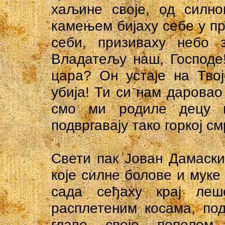
хаљине своје, од силно
камењем бијаху себе у прс
себи, призиваху небо з
Владатељу наш, Господе
цара? Он устаје на Тво
убија! Ти си нам даровао
смо ми родиле децу 
подвргавају тако горкој с
Свети пак Јован Дамаски
које силне болове и муке
сада сеђаху крај леш
расплетеним косама, под
главе своје пепелом