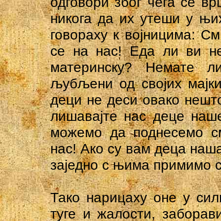
одговори због чега се в
никога да их утеши у њи
говораху к војницима: См
се на нас! Еда ли ви н
материнску? Немате л
љубљени од својих мајки
деци не деси овако нешт
лишавајте нас деце наше,
можемо да поднесемо см
нас! Ако су вам деца наша
заједно с њима примимо с
Тако нарицаху оне у си
туге и жалости, заборав