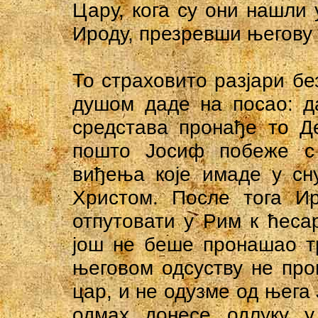
Цару, кога су они нашли 
Ироду, презревши његову 
То страховито разјари бе
душом даде на посао: д
средстава пронађе то Д
пошто Јосиф побеже с
виђења које имаде у сн
Христом. После тога Ир
отпутовати у Рим к ћеса
још не беше пронашао тр
његовом одсуству не про
цар, и не одузме од њега 
одмах донесе одлуку у