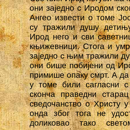
они заједно с Иродом ск
Ангео извести о томе Јо
су тражили душу детињу
Ирод него и сви саветни
књижевници. Стога и умре
заједно с њим тражили ду
они бише побијени од Иро
примише опаку смрт. А да
у томе били сагласни с
сконча праведни старац
сведочанство о Христу у
онда због тога не удост
доликовао тако свето