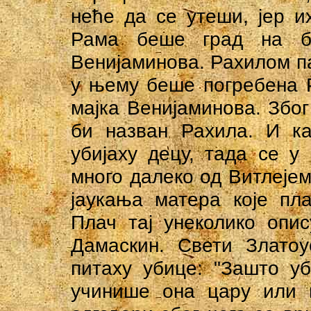
неће да се утеши, јер их
Рама беше град на б
Венијаминова. Рахилом па
у њему беше погребена Р
мајка Венијаминова. Због
би назван Рахила. И ка
убијаху децу, тада се у
много далеко од Витлејем
јаукања матера које пл
Плач тај унеколико опис
Дамаскин. Свети Златоу
питаху убице: "Зашто у
учинише она цару или 