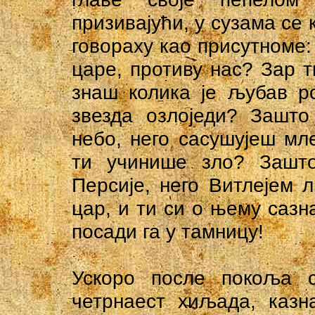
призивајући, у сузама се 
говораху као присутноме:
царе, противу нас? Зар т
знаш колика је љубав р
звезда озлоједи? Зашто
небо, него сасушујеш м
ти учинише зло? Зашт
Персије, него Витлејем
цар, и ти си о њему сазн
посади га у тамницу!
Ускоро после покоља с
четрнаест хиљада, казн