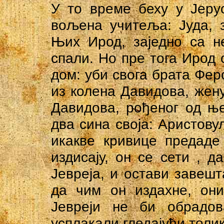
У то време беху у Јеру
вољена учитеља: Јуда, з
Њих Ирод, заједно са н
спали. Но пре тога Ирод 
дом: уби свога брата Фер
из колена Давидова, жену
Давидова, рођеног од ње
два сина своја: Аристову
икакве кривице предаде
издисају, он се сети , 
Јевреја, и остави завешт
да чим он издахне, они
Јевреји не би обрадов
усплакали гледајући толик