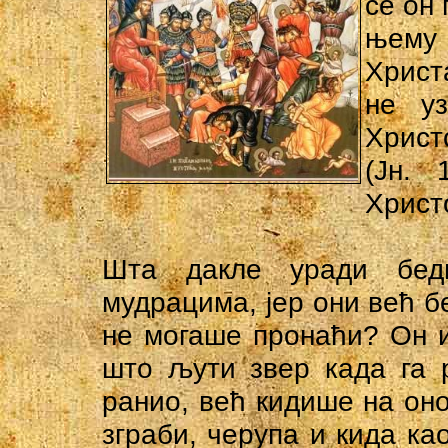
се он
њему 
Христ
не уз
Христ
(Јн.
Христ
Шта дакле уради бед
мудрацима, јер они већ бе
не могаше пронаћи? Он и
што љути звер када га р
ранио, већ кидише на оно
зграби, черупа и кида као