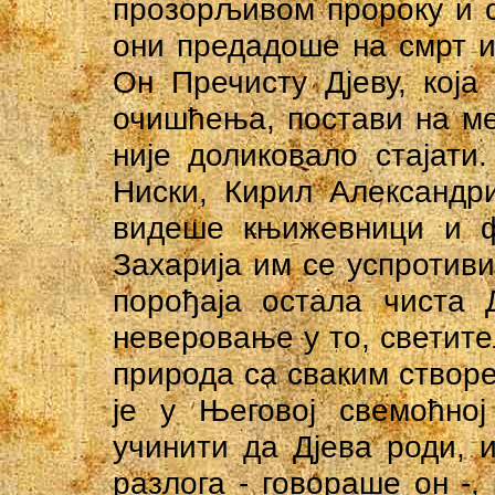
прозорљивом пророку и о
они предадоше на смрт и
Он Пречисту Дјеву, кој
очишћења, постави на ме
није доликовало стајати
Ниски, Кирил Александри
видеше књижевници и фа
Захарија им се успротиви
порођаја остала чиста 
неверовање у то, светит
природа са сваким створ
је у Његовој свемоћној
учинити да Дјева роди, и
разлога - говораше он -,