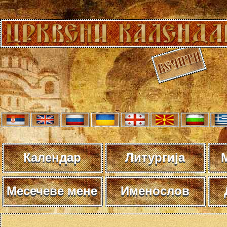
Календар
Литургија
Месечеве мене
Именослов