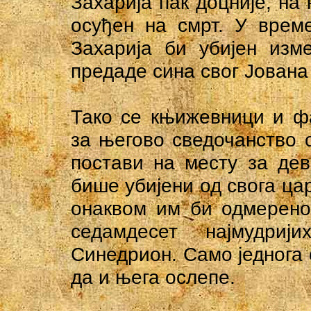
Захарија пак доцније, на
осуђен на смрт. У врем
Захарија би убијен изм
предаде сина свог Јована 
Тако се књижевници и ф
за његово сведочанство о
постави на месту за дев
бише убијени од свога ца
онаквом им би одмерено
седамдесет најмудри
Синедрион. Само једнога 
да и њега ослепе.