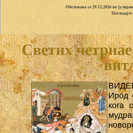
Обележава се 29.12.2026 по јулија
Погледајте
Светих четрнае
вит
ВИДЕВ
Ирод 
кога 
мудра
новор