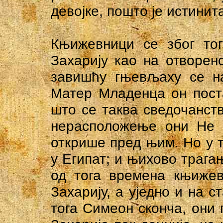
девојке, пошто је истинит
Књижевници се због тог
Захарију као на отворен
завишћу гњевљаху се на
Матер Младенца он поста
што се таква сведочанств
нерасположење они Не у
открише пред њим. Но у 
у Египат; и њихово трага
од тога времена књижев
Захарију, а уједно и на 
тога Симеон сконча, они 