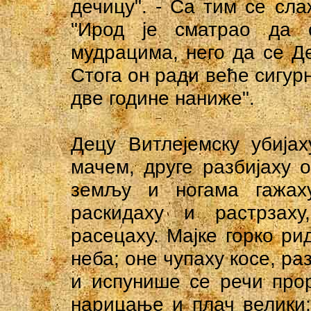
дечицу". - Са тим се сла
"Ирод је сматрао да 
мудрацима, него да се Д
Стога он ради веће сигурн
две године наниже".
Децу Витлејемску убијах
мачем, друге разбијаху 
земљу и ногама гажаху
раскидаху и растрзаху
расецаху. Мајке горко р
неба; оне чупаху косе, ра
и испунише се речи прор
нарицање и плач велики;