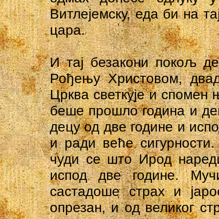
Витлејемску, еда би на т
цара.
И тај безакони покољ д
Рођењу Христовом, двад
Црква светкује и спомен њ
беше прошло година и де
децу од две године и испо
и ради веће сигурности.
чуди се што Ирод нареди
испод две године. Му
састадоше страх и јаро
опрезан, и од великог ст