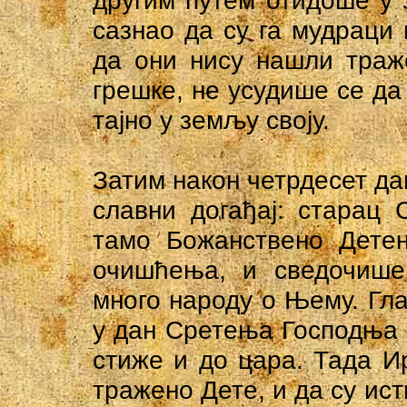
другим путем отидоше у 
сазнао да су га мудраци 
да они нису нашли траж
грешке, не усудише се да
тајно у земљу своју.
Затим након четрдесет да
славни догађај: старац
тамо Божанствено Детен
очишћења, и сведочише 
много народу о Њему. Гла
у дан Сретења Господња 
стиже и до цара. Тада Ир
тражено Дете, и да су ис