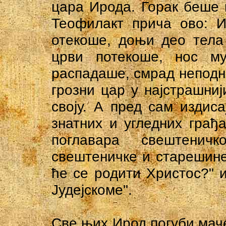
цара Ирода. Горак беше 
Теофилакт прича ово: И
отекоше, доњи део тела 
црви потекоше, нос м
распадаше, смрад неподн
грозни цар у најстрашни
своју. А пред сам издис
знатних и угледних грађ
поглавара свештенич
свештеничке и старешине 
ће се родити Христос?" и
Јудејскоме".
Све њих Ирод погуби маче