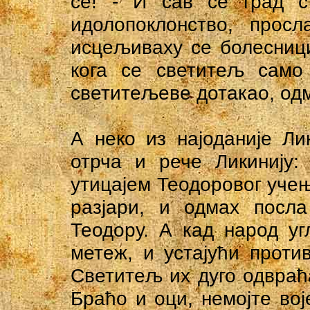
се! - И сав се град с
идолопоклонство, просл
исцељиваху се болесници
кога се светитељ само
светитељеве дотакао, одм
А неко из најоданије Ли
отрча и рече Ликинију:
утицајем Теодоровог учењ
разјари, и одмах посла
Теодору. А кад народ уг
метеж, и устајући проти
Светитељ их дуго одвраћ
Браћо и оци, немојте воје