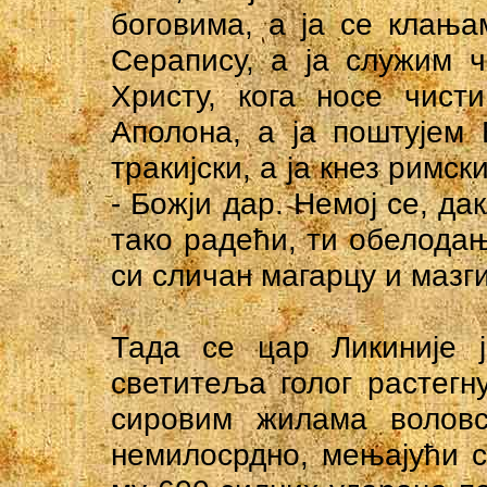
боговима, a ja ce клањ
Серапису, a ja служим 
Христу, кога носе чист
Аполона, a ja поштујем 
тракијски, a ja кнез римски
- Божји дар. Немој се, да
тако радећи, ти обелодањ
си сличан магарцу и мазги
Тада се цар Ликиније 
светитеља голог растегн
сировим жилама воловс
немилосрдно, мењајући c