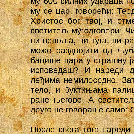
му 600 силних удараца по
му се цар, говорећи: Тео
Христос бог твој, и отм
светитељ му одговори: Чи
ни невоља, ни туга, ни р
може раздвојити од љуб
бацише цара у страшну ја
исповедаш? И нареди д
леђима немилосрдно. За
тело, и буктињама пал
ране његове. А светите
друго не говораше само: 
После свега тога нареди