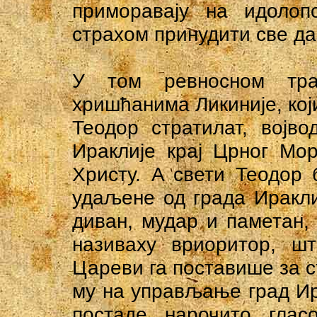
приморавају на идолоп
страхом принудити све да 
У том ревносном траг
хришћанима Ликиније, који
Теодор стратилат, војв
Ираклије крај Црног Мо
Христу. A свети Теодор
удаљене од града Иракли
диван, мудар и паметан, 
називаху вриоритор, шт
Цареви га поставише за ст
му на управљање град Ира
постаде нарочито глас