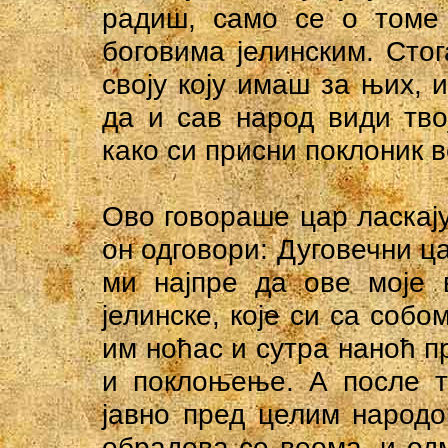
радиш, само се о томе
боговима јелинским. Сто
своју коју имаш за њих,
да и сав народ види тво
како си присни поклоник в
Ово говораше цар ласкају
он одговори: Дуговечни ца
ми најпре да ове моје 
јелинске, које си са собо
им нoћac и сутра наноћ п
и поклоњење. А после т
јавно пред целим народо
обрадова се веома, и од