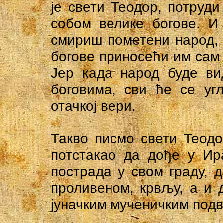
је свети Теодор, потруд
собом велике богове. И
смириш пометени народ, 
богове приносећи им сам
Јер када народ буде ви
боговима, сви ће се уг
отачкој вери.
Такво писмо свети Теодо
потстакао да дође у Ир
пострада у свом граду, д
проливеном, крвљу, а и д
јуначким мученичким подв