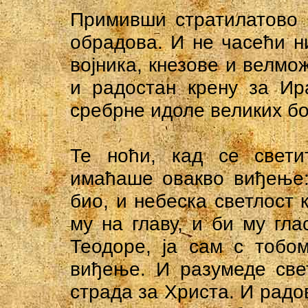
Примивши стратилатово 
обрадова. И не часећи н
војника, кнезове и велмож
и радостан крену за Ир
сребрне идоле великих бо
Те ноћи, кад се свет
имаћаше овакво виђење: 
био, и небеска светлост 
му на главу, и би му гла
Теодоре, ја сам с тобо
виђење. И разумеде све
страда за Христа. И радо