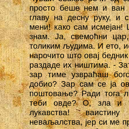
просто беше нем и ван 
главу на десну руку, и 
мени! како сам исмејан!
знам. Ја, свемоћни цар
толиким људима. И ето, ис
нарочито што овај бедник
раздаде их ништима. - За
зар тиме узвраћаш бог
добио? Зар сам се ја о
поштовање? Ради тога л
теби овде? О, зла и н
лукавства! ваистину
неваљалства, јер си ме п