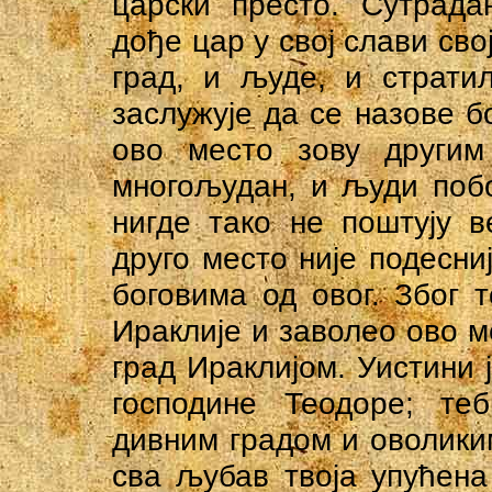
царски престо. Сутрада
дође цар у свој слави сво
град, и људе, и страти
заслужује да се назове б
ово место зову другим
многољудан, и људи поб
нигде тако не поштују в
друго место није подесни
боговима од овог. Због т
Ираклије и заволео ово м
град Ираклијом. Уистини ј
господине Теодоре; те
дивним градом и оволиким
сва љубав твоја упућена