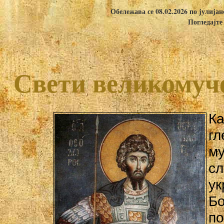
Обележава се 08.02.2026 по јулија
Погледајте
Свети великомуч
Ка
г
м
с
у
Бо
п