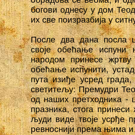
богови однесу у дом Тео
их све поизразбија у сит
После два дана посла 
своје обећање испуни 
народом принесе жртву
обећање испунити, устад
пута изиђе усред града,
светитељу: Премудри Тео
од наших претходника - 
празника, стога принеси 
људи виде твоје усрђе п
ревноснији према њима и 