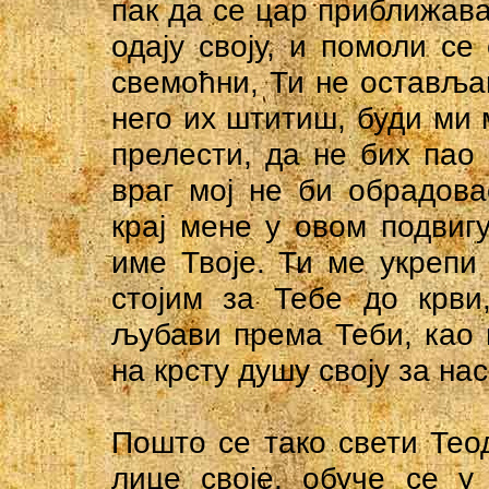
пак да се цар приближава
одају своју, и помоли се
свемоћни, Ти не остављаш
него их штитиш, буди ми 
прелести, да не бих пао
враг мој не би обрадова
крај мене у овом подвиг
име Твоје. Ти ме укрепи
стојим за Тебе до крви
љубави према Теби, као 
на крсту душу своју за нас
Пошто се тако свети Тео
лице своје, обуче се у