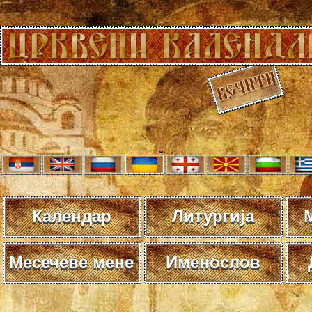
Календар
Литургија
Месечеве мене
Именослов