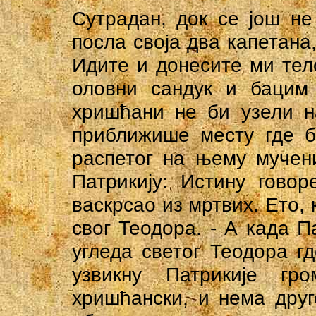
Сутрадан, док се још не
посла своја два капетана
Идите и донесите ми тел
оловни сандук и бацим 
хришћани не би узели н
приближише месту где б
распетог на њему мучен
Патрикију: Истину гово
васкрсао из мртвих. Ето, 
свог Теодора. - А када П
угледа светог Теодора г
узвикну Патрикије гр
хришћански, и нема дру