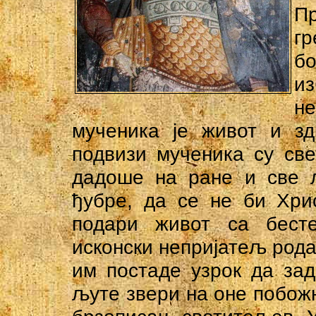
П
гр
б
и
н
мученика је живот и з
подвизи мученика су све
дадоше на paнe и све л
ђубре, да се не би Хри
подари живот са бест
исконски непријатељ рода
им постаде узрок да задо
љуте звери на оне побожн