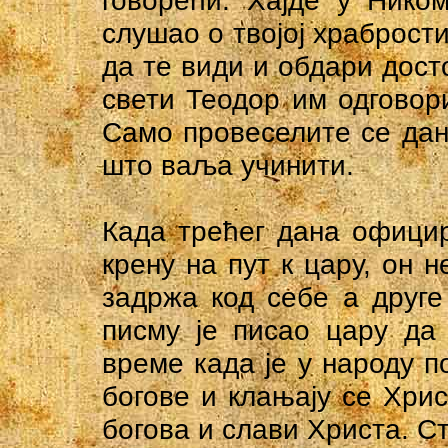
говорећи: Хајде у Ником
слушао о твојој храбрости
да те види и обдари дос
свети Теодор им одговор
Само провеселите се дан
што ваља учинити.
Када трећег дана офици
крену на пут к цару, он 
задржа код себе а друге
писму је писао цару да
време када је у народу п
богове и клањају се Хрис
богова и слави Христа. Ст