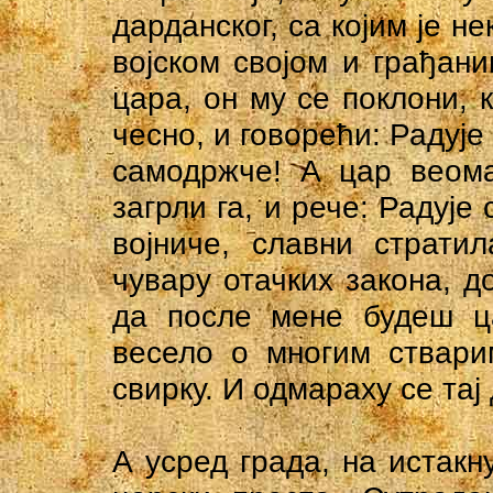
дарданског, са којим је н
војском својом и грађан
цара, он му се поклони, 
чесно, и говорећи: Радује
самодржче! А цар веома
загрли га, и рече: Радује
војниче, славни страти
чувару отачких закона, д
да после мене будеш ца
весело о многим ствари
свирку. И одмараху се тај
А усред града, на истак