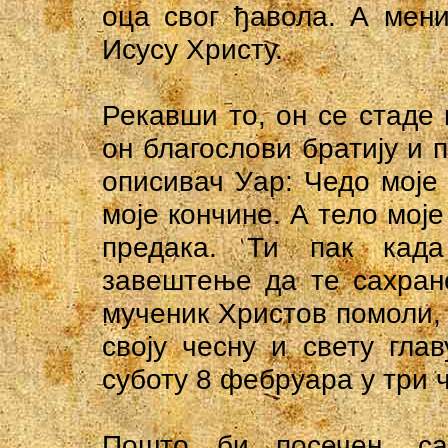
оца свог ђавола. А мен
Исусу Христу.
Рекавши то, он се стаде 
он благослови братију и 
описивач Уap: Чедо моје
моје кончине. А тело мој
предака. Ти пак када
завештење да те сахране
мученик Христов помоли,
своју чесну и свету гла
суботу 8 фебруара у три ч
Пошто би посечен, са