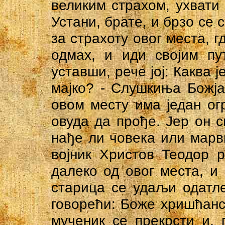
великим страхом, ухвати 
Устани, брате, и брзо се 
за страхоту овог места, г
одмах, и иди својим пу
уставши, рече јој: Каква 
мајко? - Слушкиња Божја
овом месту има један ог
овуда да прође. Јер он с
нађе ли човека или марви
војник Христов Теодор р
далеко од овог места, и
старица се удаљи одатл
говорећи: Боже хришћанск
мученик се прекрсти и, 