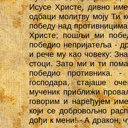
Исусе Христе, дивно име
одбаци молитву моју Ти 
победу над противницима.
Христе; пошљи ми побед
победио непријатеља - д
и рече му као човеку: Зн
стоци. Зато ми и ти пома
победио противника. -
господара, стајаше оче
мученик приближи провал
говорим и нapeђуjeм им
који се добровољно расп
дођи к мени! - А дракон, 