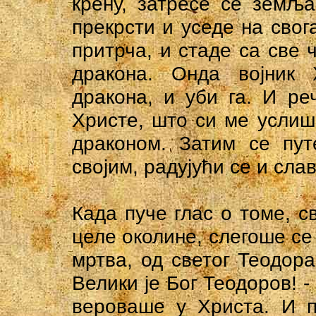
крену, затресе се земљ
прекрсти и уседе на свог
притрча, и стаде са све 
дракона. Онда војник
дракона, и уби га. И ре
Христе, што си ме услиш
драконом. Затим се пут
својим, радујући се и сла
Када пуче глас о томе, с
целе околине, слегоше се
мртва, од светог Теодора
Велики је Бог Теодоров! -
вероваше у Христа. И п