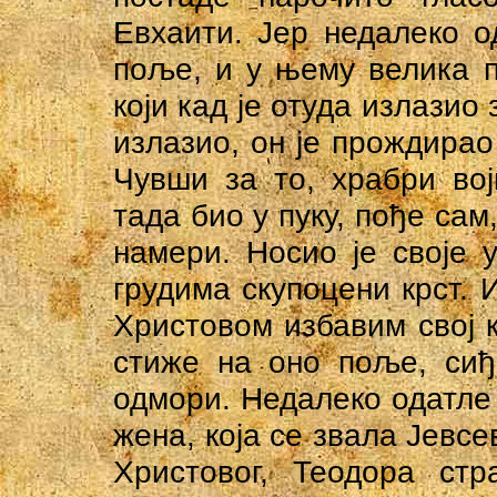
Евхаити. Јер недалеко о
поље, и у њему велика п
који кад је отуда излазио
излазио, он је прождирао
Чувши за то, храбри вој
тада био у пуку, пoђе сам
намери. Носио је своје 
грудима скупоцени крст. 
Христовом избавим свој к
стиже на оно поље, cиђ
одмори. Недалеко одатле 
жена, која се звала Јевсе
Христовог, Теодора стр