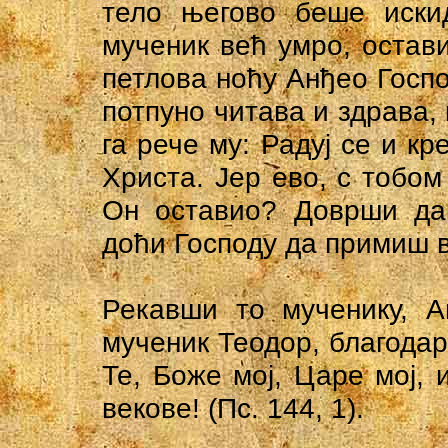
тело његово беше искид
мученик већ умро, остави
петлова ноћу Анђео Господ
потпуно читава и здрава, 
га рече му: Радуј се и к
Христа. Јер ево, с тобом 
Он оставио? Доврши дак
доћи Господу да примиш в
Рекавши то мученику, А
мученик Теодор, благодар
Те, Боже мој, Царе мој, 
векове! (Пс. 144, 1).