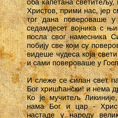
оба капетана светитељу,
Христов, прими нас, јер с
тог дана повероваше у
седамдесет војника с њи
посла свог намесника С
побију све који су повер
видеше чудеса која свет
и сами повероваше у Гос
И слеже се силан свет па 
Бог хришћански! и нема др
Ко је мучитељ Ликиније
нама Бог и цар - Христ
настаде у народу вели