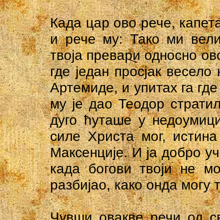
Када цар ово рече, капет
и рече му: Тако ми вели
твоја превари односно ово
где један просјак весело
Артемиде, и упитах га где
му је дао Теодор стратил
дуго ћуташе у недоумиц
силе Христа мог, истина
Максенције. И ја добро уч
када богови твоји не м
разбијао, како онда могу
Чувши овакве речи од св