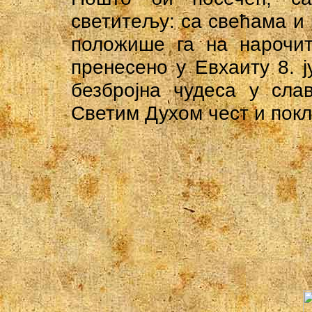
светитељу: са свећама и
положише га на нарочит
пренесено у Евхаиту 8. 
безбројна чудеса у сла
Светим Духом чест и пок