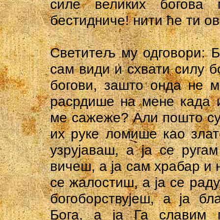
силе великих богова 
бестидниче! нити ће ти ов
Светитељ му одговори: Б
сам види и схвати силу бо
богови, заштo онда нe 
расрдише на мене када 
ме сажеже? Али пошто су
их руке ломише као злат
узрујаваш, a ja се руга
вичеш, a ja сам храбар и 
се жалостиш, a ja ce раду
богоборствујеш, a ja б
Бога, a ja Га славим