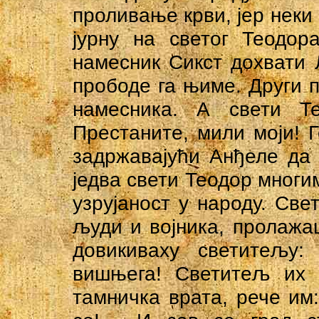
проливање крви, јер неки
јурну на светог Теодор
намесник Сикст дохвати 
прободе га њиме. Други па
намесника. А свети Те
Престаните, мили моји! Г
задржавајући Анђеле да 
једва свети Теодор многи
узрујаност у народу. Св
људи и војника, пролажа
довикиваху светитељу:
вишњега! Светитељ их 
тамничка врата, рече им