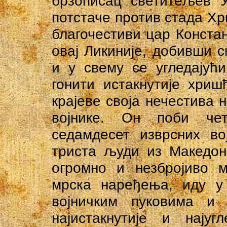
брзописац светитељев У
потстаче против стада Хр
благочестиви цар Констан
овај Ликиније, добивши с
и у свему се угледајућ
гонити истакнутије хри
крајеве своја нечестива 
војнике. Он поби чет
седамдесет изврсних во
триста људи из Македон
огромно и незбројиво 
мрска наређења, иду у
војничким пуковима и
најистакнутије и нају