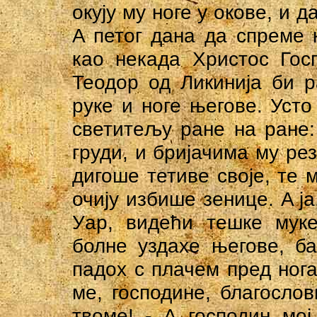
окују му ноге у окове, и д
A петог дана да спреме к
као некада Христос Гос
Теодор од Ликинија би р
руке и ноге његове. Ус
светитељу ране на paнe:
груди, и бријачима му ре
дигоше тетиве своје, те
очију избише зенице. A j
Уap, видећи тешке мук
болне уздахе његове, ба
падох с плачем пред ног
ме, господине, благосло
твоме! - А господин мој