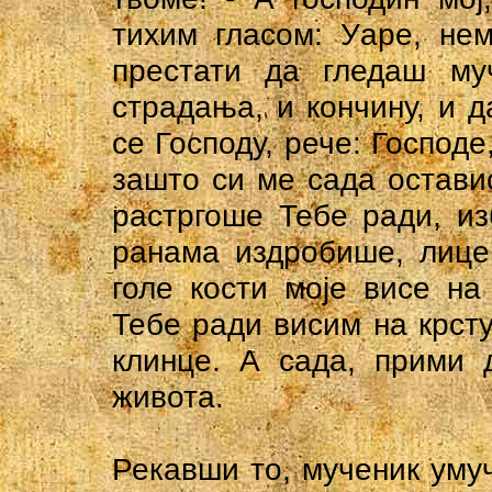
тихим гласом: Уape, нем
престати да гледаш му
страдања, и кончину, и д
се Господу, рече: Господе
зашто си ме сада остави
растргоше Тебе ради, из
ранама издробише, лице
голе кости моје висе на 
Тебе ради висим на крсту
клинце. А сада, прими 
живота.
Рекавши то, мученик умуч