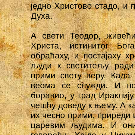
једно Христово стадо, и
Духа.
А свети Теодор, живећи
Христа, истинитог Бо
обраћаху, и постајаху х
људи к светитељу ради
прими свету веру. Када 
веома се снужди. И по
боравио, у град Ираклиј
чешћу доведу к њему. А ка
их чесно прими, приреди и
царевим људима. И они