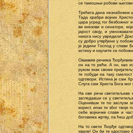
се тамошњи робови његови 
Трећега дана незнабожни ц
Тада храбри војник Христо
цара усред тог безбожног и
ви кнезови и сенатори, к
јарост своју, и умножават
никога нису увредили? Док
су добро утврђени у побож
је једини Господ у слави 
истину и научите се побожн
Оваквим речима Ђорђевим и
он на то рећи. А он, као 
руком знак своме пријатељу
те побуди на таку смелост
одговори: Истина је сам Хр
Слуга сам Христа Бога мог 
На ове речи светитељеве н
загледавши се у светитеља 
Оценивши те по заслузи за
корист, ипак ти због твоје
себе војничке славе и час
боговима жртву, па ћеш до
На то свети Ђорђе одгово
хвале! Он би те удостојио 