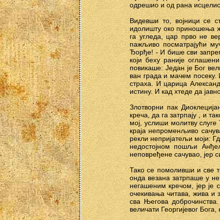
одрешио и од рана исцелио,
Видевши то, војници се с
идолишту око приношења жр
га угледа, цар прво не в
пажљиво посматрајући муч
Ђорђе! - И бише сви запре
који беху раније оглашени
повикаше: Један је Бог вел
ван града и мачем посеку. 
страха. И царица Александ
истину. И кад хтеде да јавн
Злотворни пак Диоклецијан
креча, да га затрпају , и 
мој, услиши молитву слуге 
краја непроменљиво сачува
рекли непријатељи моји: Гд
недостојном пошљи Анђел
неповређене сачувао, јер с
Тако се помоливши и све т
онда везана затрпаше у не
негашеним кречом, јер је 
очекивања читава, жива и з
сва Његова доброчинства.
величати Георгијевог Бога,