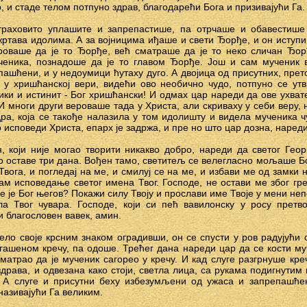
 и стаде телом потпуно здрав, благодарећи Бога и призивајући Га.
траховито уплашите и запрепастише, па отрчаше и обавестише
тава идолима. А за војницима иђаше и свети Ђорђе, и он иступи
ероваше да је то Ђорђе, већ сматраше да је то неко сличан Ђор
еника, познадоше да је то главом Ђорђе. Још и сам мученик 
пашћени, и у недоумици ћутаху дуго. А двојица од присутних, прет
 у хришћанској вери, видећи ово необично чудо, потпуно се ут
ики и истинит - Бог хришћански! И одмах цар нареди да ове ухвате
И многи други вероваше тада у Христа, али скриваху у себи веру, 
ра, која се такође налазила у том идолишту и видела мученика 
о исповеди Христа, епарх је задржа, и пре но што цар дозна, нареди
, који није могао творити никакво добро, нареди да светог Геор
тако оставе три дана. Вођен тамо, светитељ се велегласно мољаше Б
Твога, и погледај на ме, и смилуј се на ме, и избави ме од замки 
м исповедање светог имена Твог. Господе, не остави ме због гре
е је Бог његов? Покажи силу Твоју и прослави име Твоје у мени н
а Твог чувара. Господе, који си пећ вавилонску у росу претв
и благословен вавек, амин.
ело своје крсним знаком оградивши, он се спусти у ров радујући с
гашеном кречу, па одоше. Трећег дана нареди цар да се кости му
сматрао да је мученик сагорео у кречу. И кад слуге разгрнуше кр
драва, и одвезана како стоји, светла лица, са рукама подигнутим 
 А слуге и присутни беху избезумљени од ужаса и запрепашће
 називајући Га великим.