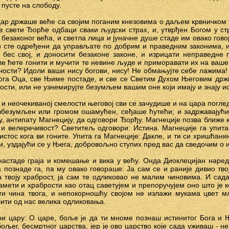
пусте на слободу.
ар држаше веће са својим поганим кнезовима о даљем крвничком
в свети Ђорће одбаци сваки људски страх, и, утврђен Богом у ст
 безаконог већа, и светла лица и јуначне душе стаде им овако говор
оји сте одређени да управљате по добрим и праведним законима,
и бес свој, и доносити безаконе законе, и изрицати неправедне
ле ћете гонити и мучити те невине људе и приморавати их на ваше 
ности? Идоли ваши нису богови, нису! Не обмањујте себе лажима! Х
Бога Оца, све Њиме постаде, и све се Светим Духом Његовим држи
ости, или не узнемирујте безумљем вашим оне који имају и знају ис
 неочекиваној смелости његовој сви се зачудише и на цара поглед
избезумљен или громом ошамућен, сеђаше ћутећи; и задржавајући
, антипату Магнецију, да одговори Ђорђу. Магнеције позва ближе к
 и велеречивост? Светитељ одговори: Истина. Магнеције га упита:
истос кога ви гоните. Упита га Магнеције: Дакле, и ти си хришћани
и, уздајући се у Њега, добровољно ступих пред вас да сведочим о 
астаде граја и комешање и вика у већу. Онда Диоклецијан наред
познаде га, па му овако говораше: Ја сам се и раније дивио твој
 твоју храброст, ја сам те одликовао не малим чиновима. И сада
 памети и храбрости као отац саветујем и препоручујем оно што је 
ти чина твога, и непокорношћу својом не излажи мукама цвет м
бити од нас велика одликовања.
ри цару: О царе, боље је да ти мноме познаш истинитог Бога и
бољег, бесмртног царства, јер је ово царство које сада уживаш - н