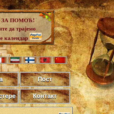
 ЗА ПОМОЋ!
те да трајемо
те календар
а
Пост
стере
Контакт