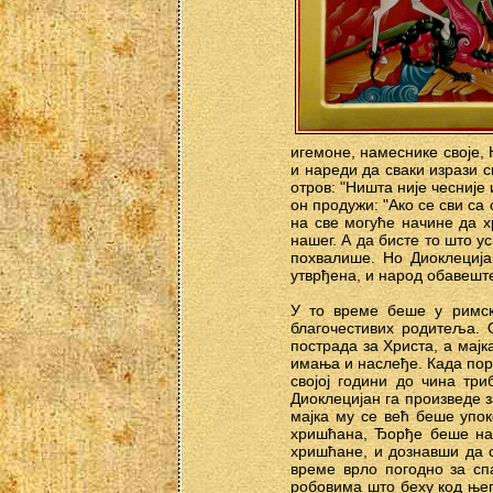
игемоне, намеснике своје, 
и нареди да сваки изрази 
отров: "Ништа није чесније
он продужи: "Ако се сви са
на све могуће начине да х
нашег. А да бисте то што у
похвалише. Но Диоклеција
утврђена, и народ обавеште
У то време беше у римско
благочестивих родитеља. 
пострада за Христа, а мај
имања и наслеђе. Када пора
својој години до чина три
Диоклецијан га произведе з
мајка му се већ беше упо
хришћана, Ђорђе беше на 
хришћане, и дознавши да 
време врло погодно за сп
робовима што беху код њег