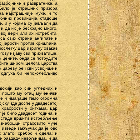
азбојнике и развратнике, а
Било је страшних призора
а најстрашније муке, и то
сточних провинција, стадоше
е, и у којима су јављали да
 да их је бескрајно много,
вој вери или их истребити,
 са свих страна ангипате и
ој јарости против хришћана,
ослетку цар изригну овакав
гову изјаву сви прихватише,
у цените, онда се потрудите
ебите широм целога царства
у цареву реч сви усвојише и
И одлука би непоколебљиво
докији као син угледних и
, пошто му отац мученички
ине и имађаше тамо огромна
ску, где доспе у двадесетој
е храбрости у биткама, цар
 је било двадесет година, и
у стаде вршити истребљење
езнабошци страховито муче
изведе закључак да је ово
 злато, сребро и одела; и
се раздаду невољнима, и да