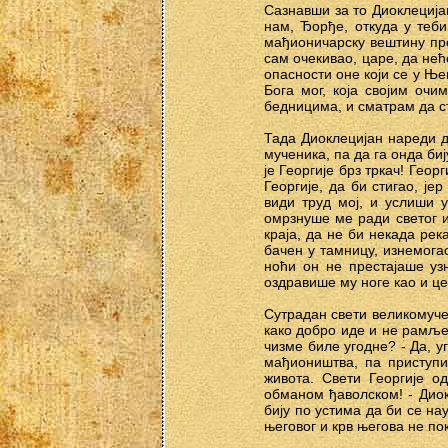
Сазнавши за то Диоклеција
нам, Ђорђе, откуда у теби
мађионичарску вештину пре
сам очекивао, царе, да нећ
опасности оне који се у Ње
Бога мог, која својим оч
бедницима, и сматрам да ст
Тада Диоклецијан нареди да
мученика, па да га онда би
је Георгије брз тркач! Геор
Георгије, да би стигао, је
види труд мој, и услиши 
омрзнуше ме ради светог и
краја, да не би некада ре
бачен у тамницу, изнемога
ноћи он не престајаше уз
оздравише му ноге као и це
Сутрадан свети великомуче
како добро иде и не рамље 
чизме биле угодне? - Да, у
мађиоништва, па приступи
живота. Свети Георгије о
обманом ђаволском! - Диок
бију по устима да би се на
његовог и крв његова не п