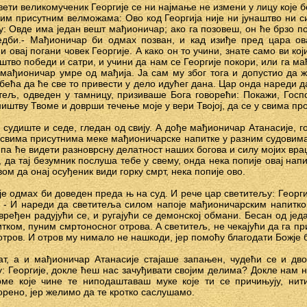
вети великомученик Георгије се ни најмање не измени у лицу које 
јим присутним велможама: Ово код Георгија није ни јунаштво ни 
: Овде има један вешт мађионичар; ако га позовеш, он ће брзо по
редби.- Мађионичар би одмах позван, и кад изиђе пред цара ов
 овај погани човек Георгије. А како он то учини, знате само ви кој
штво победи и сатри, и учини да нам се Георгије покори, или га 
н мађионичар умре од мађија. Ја сам му због тога и допустио да 
бећа да ће све то привести у дело идућег дана. Цар онда нареди д
тељ, одведен у тамницу, призиваше Бога говорећи: Покажи, Госп
иштву Твоме и доврши течење моје у вери Твојој, да се у свима пр
 судиште и седе, гледан од свију. А дође мађионичар Атанасије, г
и свима присутнима меке мађионичарске напитке у разним судовима,
 па ће видети разноврсну делатност наших богова и силу мојих враџ
 да тај безумник послуша тебе у свему, онда нека попије овај напи
вом да онај осуђеник види горку смрт, нека попије ово.
је одмах би доведен преда њ на суд. И рече цар светитељу: Георгиј
. - И нареди да светитеља силом напоје мађионичарским напитк
вређен радујући се, и ругајући се демонској обмани. Бесан од је
итком, пуним смртоносног отрова. А светитељ, не чекајући да га п
отров. И отров му нимало не нашкоди, јер помоћу благодати Божје 
ат, а и мађионичар Атанасије стајаше запањен, чудећи се и дво
: Георгије, докле ћеш нас зачуђивати својим делима? Докле нам 
рме које чине те ниподаштаваш муке које ти се причињују, нит
орено, јер желимо да те кротко саслушамо.