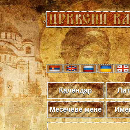
Календар
Лит
Месечеве мене
Име