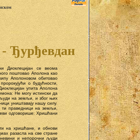
анском
 - Ђурђевдан
ни Диоклецијан се веома
ного поштовао Аполона као
 кипу Аполоновом обитовао
 пророкујући о будућности,
Диоклецијан упита Аполона
емона: Не могу истински да
 људи на земљи, и због њих
ници уништавају нашу силу.
у ти праведници на земљи,
чеви одговорише: Хришћани
сти на хришћане, и обнови
дмах разасла на све стране
, невини и непорочни људи