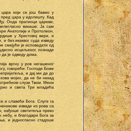
 цара који се још бавио у
 пред цара у идолишту. Кад
ђу. Онда пратиоци цареви,
велегласно викаше: Ја сам
ори Анатолије и Протолеон,
врдише у Христовој вери, и
, и без икаквог суда изведу
не смејући је исповедати од
чудесно исцељеног, познаде
 да је одведу дома.
гија вргну у ров негашеног
огу, говорећи: Господе Боже
непријатеља, и дај ми да до
хова мојих, да не би некад
епотребном слузи Твом. Мени
орио и света Три младића
е и славећи Бога. Слуге га
ченикове изваде из рова са
еч, нађоше светитеља преко
к небу, и благодари Бога за
ња, и једногласно стадоше