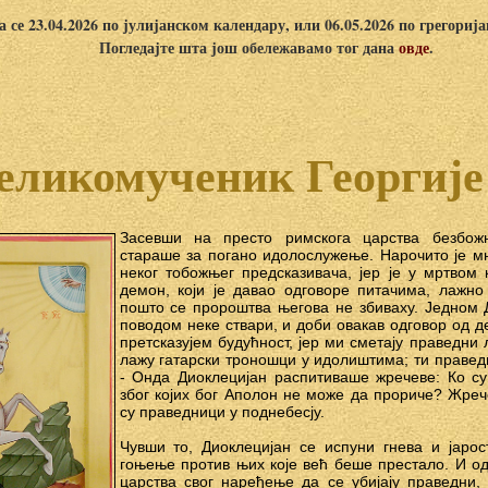
 се 23.04.2026 по јулијанском календару, или 06.05.2026 по грегориј
Погледајте шта још обележавамо тог дана
овде
.
еликомученик Георгије
Засевши на престо римскога царства безбож
стараше за погано идолослужење. Нарочито је м
неког тобожњег предсказивача, јер је у мртвом
демон, који је давао одговоре питачима, лажно
пошто се пророштва његова не збиваху. Једном 
поводом неке ствари, и доби овакав одговор од д
претсказујем будућност, јер ми сметају праведни
лажу гатарски троношци у идолиштима; ти правед
- Онда Диоклецијан распитиваше жречеве: Ко с
због којих бог Аполон не може да прориче? Жре
су праведници у поднебесју.
Чувши то, Диоклецијан се испуни гнева и јаро
гоњење против њих које већ беше престало. И о
царства свог наређење да се убијају праведни