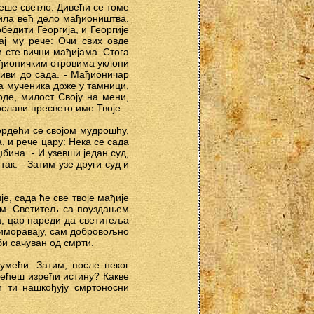
беше светло. Дивећи се томе
сила већ дело мађиоништва.
бедити Георгија, и Георгије
ај му рече: Очи свих овде
и сте вични мађијама. Стога
мађионичким отровима уклони
живи до сада. - Мађионичар
а мученика држе у тамници,
оде, милост Своју на мени,
ослави пресвето име Твоје.
ордећи се својом мудрошћу,
 и рече цару: Нека се сада
бина. - И узевши један суд,
так. - Затим узе други суд и
е, сада ће све твоје мађије
ом. Светитељ са поуздањем
да, цар нареди да светитеља
риморавају, сам добровољно
би сачуван од смрти.
умећи. Затим, после неког
нећеш изрећи истину? Какве
и ти нашкођују смртоносни