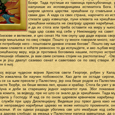
Божји. Тада пустише из тамница прељубочинце, р
напунише их исповедницима истинитога Бога. 
широм целога царства: хришћани су стављани н
сваки дан. А када са свих страна, нарочито из и
стизати цару извештаји, пуни клевета на хришћан
хришћани низашта не сматрају царево наређење, и
и да их стога или треба оставити на миру у њихо
тада цар сазва код себе у Никомидију на савет
Кнезове и велможе, и цео сенат. На том скупу цар даде израза свој
своје мишљење по овој ствари. Пошто су многи говорили много, нап
 и потребније него - поштовати древне отачке богове". Пошто ову ње
 овим слажете и хоћете ревносно то да испуњујете, и ако љубав мој
ришћанску веру, која је противна боговима нашим, потпуно истр
спешније обавили, ја вам свим силама стојим на располагању". -Ов
н је још двапут сазивао сенат и саветовао се по овој ствари. 
н о њој.
ј војсци чудесни војник Христов свети Георгије, рођен у Капа
Он измалена би научен побожности. Као дете он остаде сироче
ка се са њим пресели у Палестину, јер она беше родом из Палест
сте Ђорђе, он беше веома леп, кршан и храбар. Стога би узет у вој
буна и доби за старешину једног нарочитог пука. Због показан
а комита, за војводу, пре но што се знало да је хришћанин. Тада му
којила у Господу. И кад се по оном царевом крвничком наређењ
служби при цару Диоклецијану. Видевши још првог дана како н
се неправедно наређење царево не може нипошто променити, он 
асење. И он одмах раздаде убогима све што имађаше код себе:
а дарова слободу; за имања у Палестини написа завештање, да 