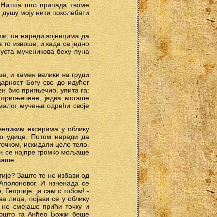
. Ништа што припада твоме
 душу моју нити поколебати
рши, он нареди војницима да
 то изврше; и када се једно
 уста мученикова беху пуна
е, и камен велики на груди
арност Богу све до идућег
ен био пригњечио, упита га:
 пригњечене, једва могаше
 малог мучења одрећи своје
великим ексерима у облику
ао удице. Потом нареди да
точком, искидали цело тело.
 он се најпре громко мољаше
ћаше.
ргије? Зашто те не избави од
Аполоновог. И нзненада се
 Георгије, ја сам с тобом! -
а лица, појави се у облику
о не смејаше прићи точку и
пошто га Анђео Божји беше