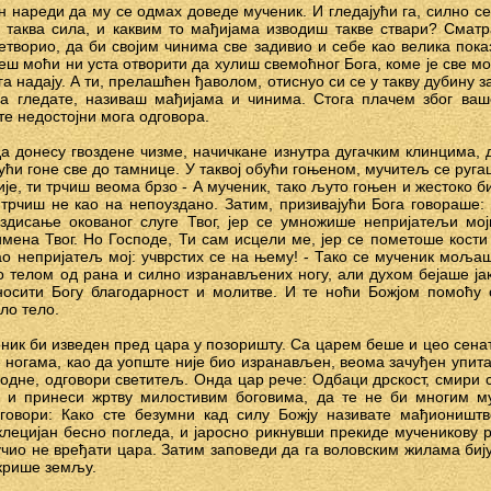
н нареди да му се одмах доведе мученик. И гледајући га, силно се
 таква сила, и каквим то мађијама изводиш такве ствари? Смат
творио, да би својим чинима све задивио и себе као велика пока
еш моћи ни уста отворити да хулиш свемоћног Бога, коме је све м
га надају. А ти, прелашћен ђаволом, отиснуо си се у такву дубину з
има гледате, називаш мађијама и чинима. Стога плачем због ваш
е недостојни мога одговора.
 донесу гвоздене чизме, начичкане изнутра дугачким клинцима, да
јући гоне све до тамнице. У таквој обући гоњеном, мучитељ се руга
гије, ти трчиш веома брзо - А мученик, тако љуто гоњен и жестоко б
р трчиш не као на непоуздано. Затим, призивајући Бога говораше:
уздисање окованог слуге Твог, јер се умножише непријатељи м
мена Твог. Но Господе, Ти сам исцели ме, јер се пометоше кости
као непријатељ мој: учврстих се на њему! - Тако се мученик мољаш
о телом од рана и силно изранављених ногу, али духом бејаше јак,
носити Богу благодарност и молитве. И те ноћи Божјом помоћу
ло тело.
ник би изведен пред цара у позоришту. Са царем беше и цео сенат
ногама, као да уопште није био изранављен, веома зачуђен упита га
годне, одговори светитељ. Онда цар рече: Одбаци дрскост, смири 
 и принеси жртву милостивим боговима, да те не би многим м
дговори: Како сте безумни кад силу Божју називате мађионишт
лецијан бесно погледа, и јаросно рикнувши прекиде мученикову 
учио не вређати цара. Затим заповеди да га воловским жилама биј
окрише земљу.