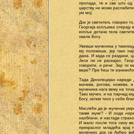
пропада, те и све што од
царству не може раслабити
ум мој.
Док је светитељ говорио то
Георгија копљима отерају и
копље дотаче тела светите
хвале Богу.
Увевши мученика у тамницу
му положише, јер тако на
дана. И када се раздани, ц
Јеси ли се раскајао, Гео
говорити, и рече: Зар ти 
вере? Пре ћеш ти изнемоћи 
Тада Диоклецијан нареди 
мачева, рогова, ножева; 
мученика нага вежу на точа
Тако мучен, и на парчад ки
Богу, затим тихо у себи бл
Мислећи да је мученик умро,
такве муке? - И онда нар
наоблачи, и настаде страхов
И мало после тога сину ве
прекрасног младића крај т
мученику док се Анђео ви