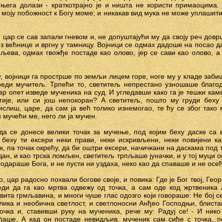
 њега долази - краткотрајно је и ништа не користи примаоцима
 моју побожност к Богу моме; и никакав вид мука не може уплашити
, цар се сав запали гневом и, не допуштајући му да своју реч дов
з већнице и вргну у тамницу. Војници се одмах дадоше на посао да
љева, одмах гвожђе постаде као олово, јер се сави као олово, а
, војници га прострше по земљи лицем горе, ноге му у кладе забиш
реди мучитељ. Трпећи то, светитељ непрестано узношаше благод
ар опет изведе мученика на суд. И угледавши како га је тешки кам
ргије, или си још непокоран? А светитељ, пошто му груди беху
мислиш, царе, да сам ја већ толико изнемогао, те ћу се због тако
мучећи ме, него ли ја мучен.
да се донесе велики точак за мучење, под којим беху даске са 
и беху ти ексери неки прави, неки искривљени, неки повијени к
к, па точак окрећу, да би оштри ексери, начичкани на даскама под 
дан, и као трска ломљен, светитељ трпљаше јуначки, и у тој муци
агодараше Бога, и не пусти ни уздаха, неко као да спаваше и не осе
 цар радосно похвали богове своје, и повика: Где је Бог твој, Гео
еди да га као мртва одвежу од точка, а сам оде код жртвеника 
ита грмљавина, и многи чуше глас одозго који говораше: Не бој се,
лика и необична светлост, и светлоносни Анђео Господњи, блистав
очка и, ставивши руку на мученика, рече му: Радуј се! - И ник
ђаше. А кад он постаде невидљив, мученик сам сиђе с точка, 