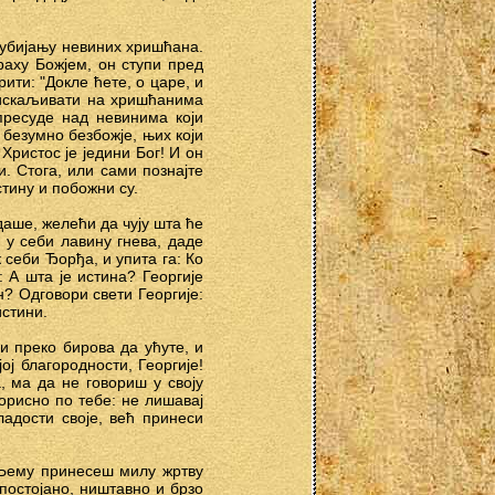
 убијању невиних хришћана.
раху Божјем, он ступи пред
ити: "Докле ћете, о царе, и
 искаљивати на хришћанима
 пресуде над невинима који
безумно безбожје, њих који
ристос је једини Бог! И он
. Стога, или сами познајте
тину и побожни су.
аше, желећи да чују шта ће
 у себи лавину гнева, даде
 себи Ђорђа, и упита га: Ко
 А шта је истина? Георгије
н? Одговори свети Георгије:
истини.
и преко бирова да ућуте, и
ој благородности, Георгије!
, ма да не говориш у своју
корисно по тебе: не лишавај
ладости своје, већ принеси
 Њему принесеш милу жртву
епостојано, ништавно и брзо