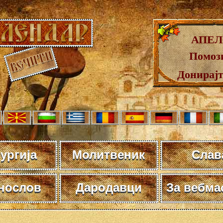
АПЕЛ
Помози
Донирај
ургија
Молитвеник
Слав
нослов
Дародавци
За вебма