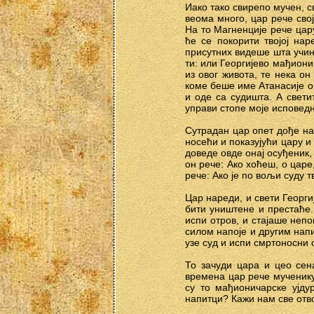
Иако тако свирепо мучен, с
веома много, цар рече сво
На то Магненције рече цару
ће се покорити твојој на
присутних видеше шта учини
ти: или Георгијево мађиони
из овог живота, те нека о
коме беше име Атанасије о
и оде са судишта. А свети
управи стопе моје исповедн
Сутрадан цар опет дође на
носећи и показујући цару 
доведе овде онај осуђеник,
он рече: Ако хоћеш, о царе,
рече: Ако је по вољи суду т
Цар нареди, и свети Георги
бити уништене и престаће
испи отров, и стајаше непо
силом напоје и другим нап
узе суд и испи смртоносни 
То зачуди цара и цео сен
времена цар рече мученику
су то мађионичарске ујду
напитци? Кажи нам све отв