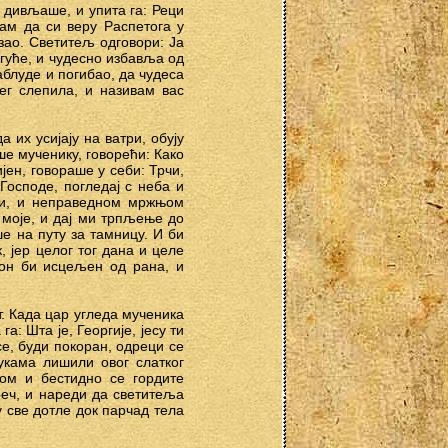
 дивљаше, и упита га: Реци
рам да си веру Распетога у
зао. Светитељ одговори: Ја
огуће, и чудесно избавља од
аблуде и погибао, да чудеса
ег слепила, и називам вас
 их усијају на ватри, обују
ше мученику, говорећи: Како
ијен, говораше у себи: Трчи,
 Господе, погледај с неба и
оји, и неправедном мржњом
 моје, и дај ми трпљење до
е на путу за тамницу. И би
 јер целог тог дана и целе
 он би исцељен од рана, и
. Када цар угледа мученика
: Шта је, Георгије, јесу ти
се, буди покоран, одреци се
укама лишили овог слатког
вом и бестидно се гордите
реч, и нареди да светитеља
у све дотле док парчад тела