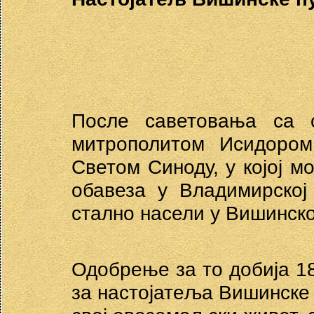
После саветовања са с
митрополитом Исидором
Светом Синоду, у којој м
обавеза у Владимирској
стално насели у Вишинско
Одобрење за то добија 18
за настојатеља Вишинске п