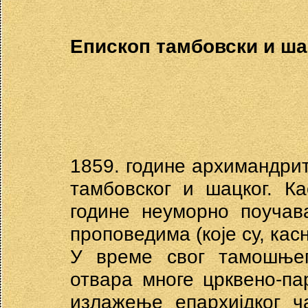
Епископ тамбовски и ша
1859. године архимандри
тамбовског и шацког. К
године неуморно поучав
проповедима (које су, кас
У време свог тамошњег
отвара многе црквено-па
излажење епархијдког ч