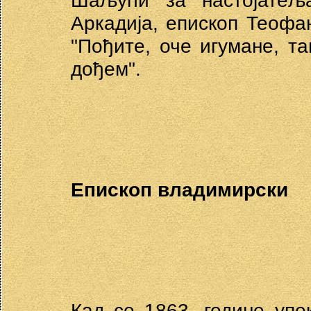
Шаљући за настојатељ
Аркадија, епископ Теофа
"Пођите, оче игумане, та
дођем".
Епископ владимирски
Кад се 1863. године упо