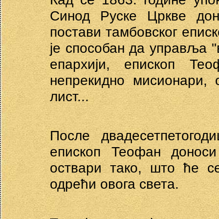
Синод Руске Цркве дон
постави тамбовског епис
је способан да управља "
епархији, епископ Те
непрекидно мисионари, 
лист...
После двадесетпетогод
епископ Теофан доноси
оствари тако, што ће с
одрећи овога света.