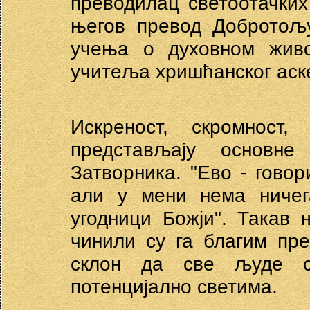
преводилац светоотачких
његов превод Добротољу
учења о духовном живо
учитеља хришћанског аск
Искреност, скромнос
представљају основн
Затворника. "Ево - говор
али у мени нема ничег
угодници Божји". Такав
чинили су га благим пре
склон да све људе с
потенцијално светима.