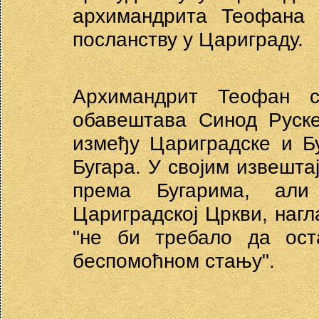
архимандрита Теофана 
посланству у Цариграду.
Архимандрит Теофан 
обавештава Синод Руск
између Цариградске и Б
Бугара. У својим извешт
према Бугарима, али
Цариградској Цркви, нагл
"не би требало да ост
беспомоћном стању".