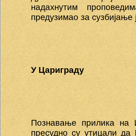
надахнутим проповед
предузимао за сузбијање 
У Цариграду
Познавање прилика на И
пресудно су утицали да 