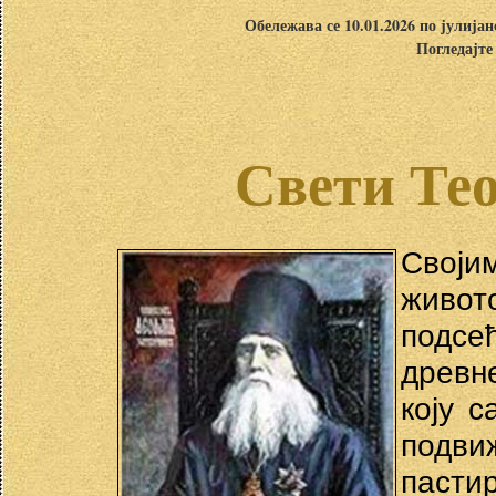
Обележава се 10.01.2026 по јулија
Погледајте
Свети Те
Своји
живо
подсе
древн
коју 
подви
пасти