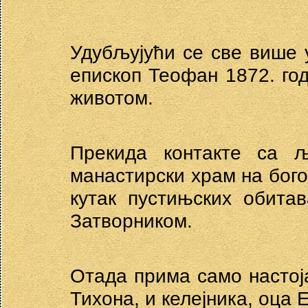
Удубљујући се све више 
епископ Теофан 1872. го
животом.
Прекида контакте са 
манастирски храм на бог
кутак пустињских обита
Затворником.
Отада прима само настој
Тихона, и келејника, оца 