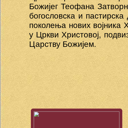
Божијег Теофана Затворни
богословска и пастирска
поколења нових војника Х
у Цркви Христовој, подвиз
Царству Божијем.