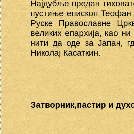
Најдубље предан тихова
пустиње епископ Теофан 
Руске Православне Црк
великих епархија, као ни
нити да оде за Јапан, г
Николај Касаткин.
Затворник,пастир и дух