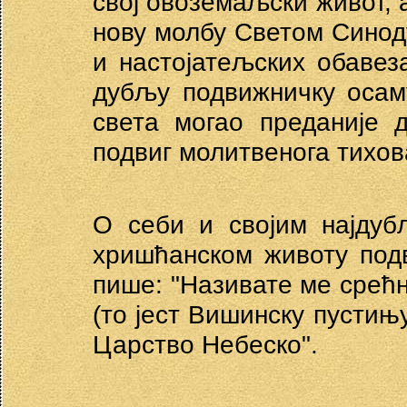
свој овоземаљски живот, 
нову молбу Светом Синоду
и настојатељских обавез
дубљу подвижничку осаму
света могао преданије 
подвиг молитвенога тихов
О себи и својим најду
хришћанском животу под
пише: "Називате ме срећн
(то јест Вишинску пустињ
Царство Небеско".