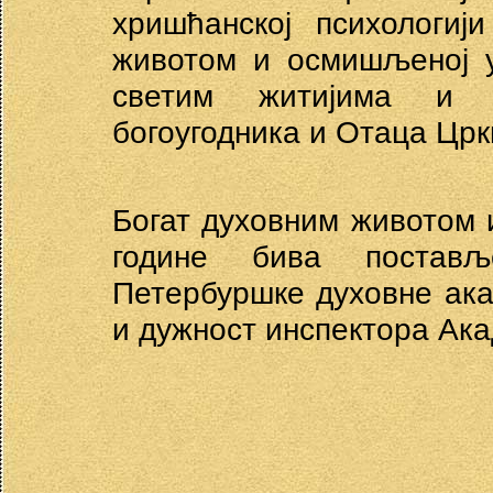
хришћанској психологиј
животом и осмишљеној у
светим житијима и п
богоугодника и Отаца Црк
Богат духовним животом 
године бива постављ
Петербуршке духовне ака
и дужност инспектора Ака