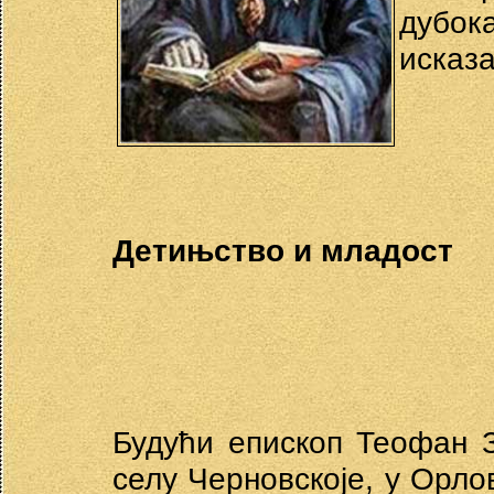
дубок
исказ
Детињство и младост
Будући епископ Теофан З
селу Черновскоје, у Орлов