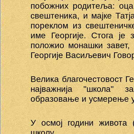
побожних родитеља: оца
свештеника, и мајке Татја
пореклом из свештеничк
име Георгије. Стога је 
положио монашки завет,
Георгије Васиљевич Гово
Велика благочестовост Ге
најважнија "школа" 
образовање и усмерење у
У осмој години живота 
школу.