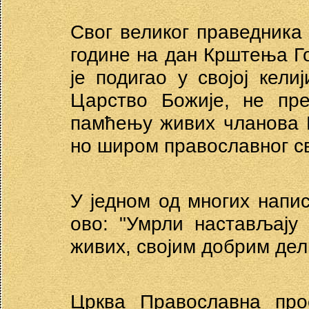
Свог великог праведника 
године на дан Крштења Го
је подигао у својој кел
Царство Божије, не пр
памћењу живих чланова Ц
но широм православног с
У једном од многих напи
ово: "Умрли настављају
живих, својим добрим дел
Црква Православна про