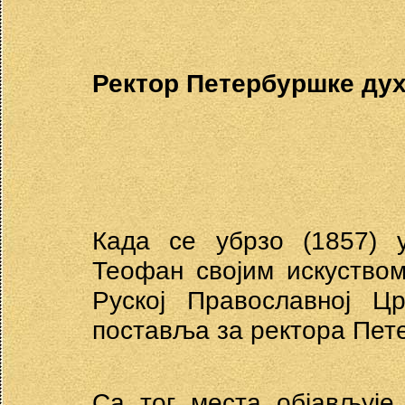
Ректор Петербуршке дух
Када се убрзо (1857) 
Теофан својим искуство
Руској Православној Ц
поставља за ректора Пет
Са тог места објављује 