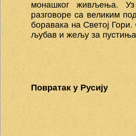
монашког живљења. Уз
разговоре са великим по
боравака на Светој Гори.
љубав и жељу за пустињ
Повратак у Русију