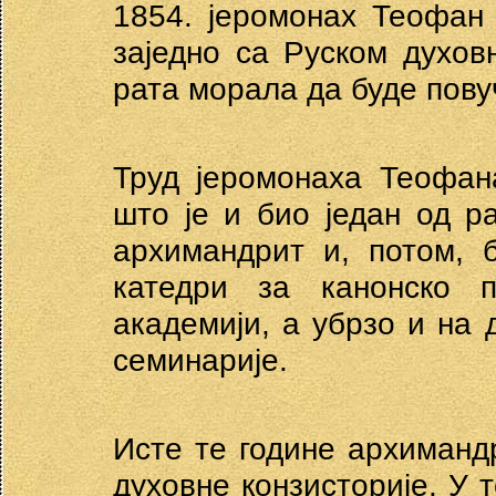
1854. јеромонах Теофан 
заједно са Руском духовн
рата морала да буде пову
Труд јеромонаха Теофан
што је и био један од р
архимандрит и, потом, 
катедри за канонско п
академији, а убрзо и на
семинарије.
Исте те године архиманд
духовне конзисторије. У т