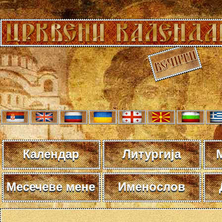
Календар
Литургија
Месечеве мене
Именослов