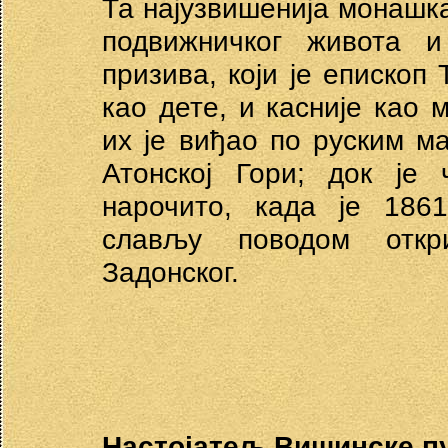
Та најузвишенија монашк
подвижничког живота и
призива, који је епископ 
као дете, и касније као
их је виђао по руским м
Атонској Гори; док је 
нарочито, када је 1861
слављу поводом откр
Задонског.
Настојатељ Вишинске п