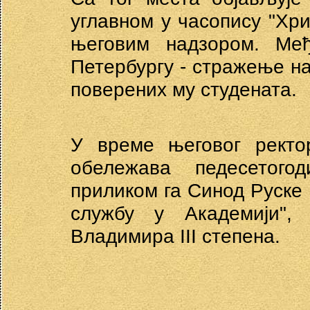
углавном у часопису "Хри
његовим надзором. Међ
Петербургу - стражење н
поверених му студената.
У време његовог ректор
обележава педесетого
приликом га Синод Руске 
службу у Академији", 
Владимира III степена.