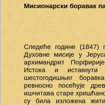
Мисионарски боравак па
Следеће године (1847) 
Духовне мисије у Јерус
архимандрит Порфирије
Истока и истакнути 
шестогодишњег боравк
ревносно посећује др
ишчитава старе хришћанск
су била изложена жити