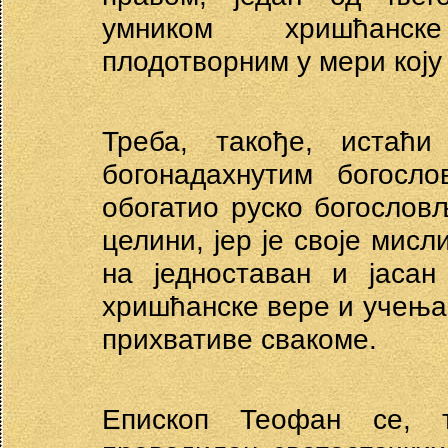
умником хришћанск
плодотворним у мери коју 
Треба, такође, истаћ
богонадахнутим богосл
обогатио руско богослов
целини, јер је своје мисл
на једноставан и јасан
хришћанске вере и учења 
прихвативе свакоме.
Епископ Теофан се, 