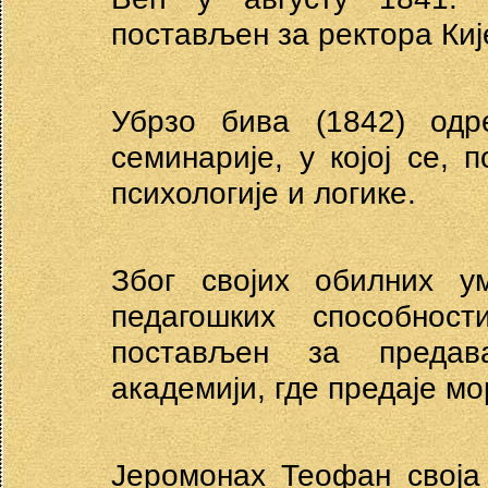
постављен за ректора Киј
Убрзо бива (1842) одр
семинарије, у којој се, 
психологије и логике.
Због својих обилних у
педагошких способнос
постављен за предав
академији, где предаје м
Јеромонах Теофан своја