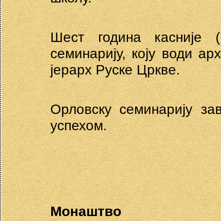
Шест година касније (
семинарију, коју води ар
јерарх Руске Цркве.
Орловску семинарију за
успехом.
Монаштво