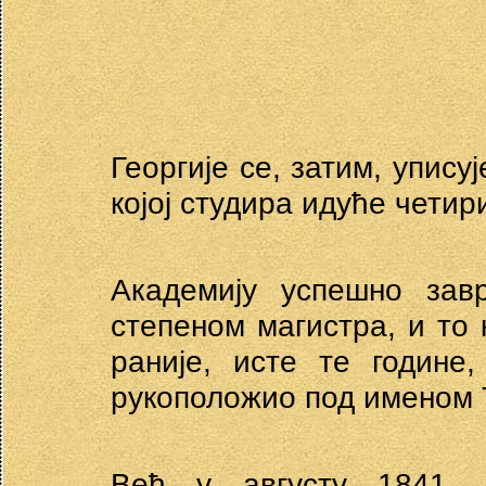
Георгије се, затим, упису
којој студира идуће четир
Академију успешно зав
степеном магистра, и то 
раније, исте те године
рукоположио под именом 
Већ у августу 1841. 