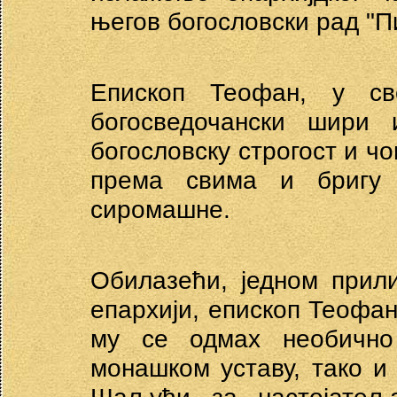
његов богословски рад "П
Епископ Теофан, у св
богосведочански шири и
богословску строгост и ч
према свима и бригу
сиромашне.
Обилазећи, једном прили
епархији, епископ Теофан
му се одмах необично
монашком уставу, тако и