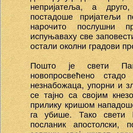
непријатеља, а друг
постадоше пријатељи п
нарочито послушни п
испуњаваху све заповести
остали околни градови пр
Пошто је свети Пан
новопросвећено стадо
незнабожаца, упорни и зл
се тајно са својим кнез
прилику кришом нападош
га убише. Тако свети 
посланик апостолски, 