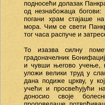
подносећи долазак Панкра
од незнабожаца богови:
погани храм стајаше на
мора. Чим се свети Панк
тог часа распуче и затре
То изазва силну пом
градоначелник Бонифације
и чувши његово учење, 
уложи велики труд у сла
дана подиже цркву, у кој
учећи и просвећујући н
доносио своје болес
проповедаше, потврђиваш