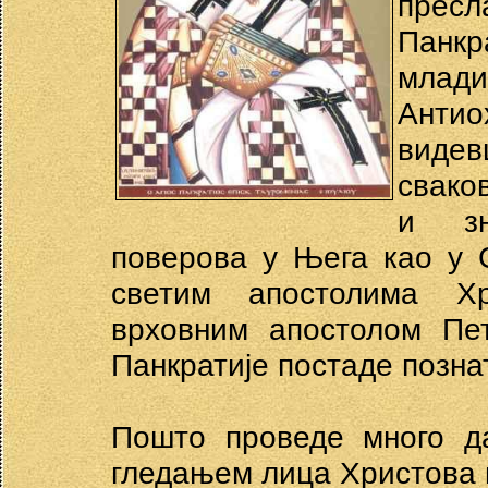
пресл
Панкр
млад
Антио
видев
свако
и зн
поверова у Њега као у 
светим апостолима Х
врховним апостолом Пе
Панкратије постаде позна
Пошто проведе много да
гледањем лица Христова 