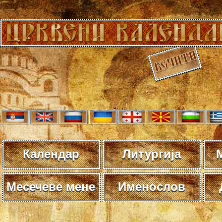
Календар
Литургија
Месечеве мене
Именослов