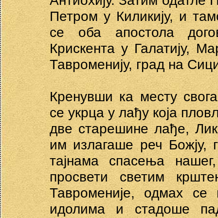
Антиохију. Затим одатле 
Петром у Киликију, и там
се оба апостола дого
Крискента у Галатију, Ма
Тавроменију, град на Сици
Кренувши ка месту свог
се укрца у лађу која плов
две старешине лађе, Лик
им излагаше реч Божју, 
тајнама спасења нашег
просвети светим кршт
Тавроменије, одмах се
идолима и стадоше пад