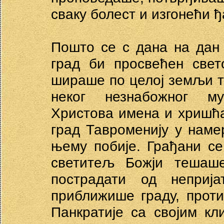
сваку болест и изгонећи ђ
Пошто се с дана на дан
град би просвећен свет
шираше по целој земљи т
неког незнабожног м
Христова имена и хришћа
град Тавроменију у наме
њему побије. Грађани с
светитељ Божји тешаш
пострадати од неприј
приближише граду, проти
Панкратије са својим кл