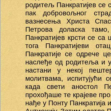
родитељ Панкратијев се с
пак добровољног стр
вазнесења Христа Спас
Петрова доласка тамо
Панкратијев крсти се са 
тога Панкратијеви ота
Панкратије се одрече ц
наслеђе од родитеља и у
настани у некој пешт
молитвама, испитујући 
када свети аностол П
прохођаше те крајеве пр
нађе у Понту Панкратија и