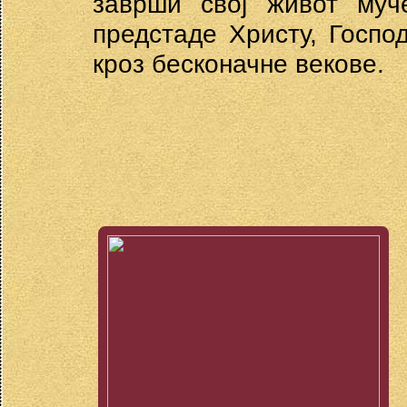
заврши свој живот муч
предстаде Христу, Госпо
кроз бесконачне векове.