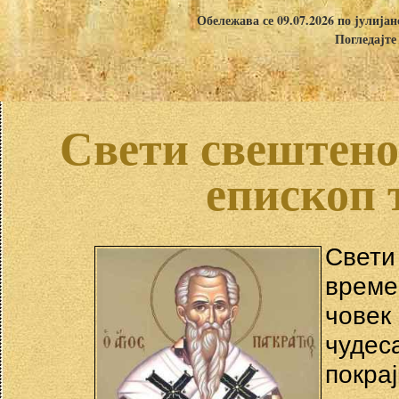
Обележава се 09.07.2026 по јулија
Погледајте
Свети свештено
епископ 
Свети
врем
човек
чудес
покр