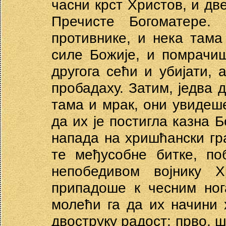
часни крст Христов, и дв
Пречисте Богоматере.
противнике, и нека там
силе Божије, и помрачи
другога сећи и убијати,
пробадаху. Затим, једва 
тама и мрак, они увидеше
да их је постигла казна 
напада на хришћански гр
те међусобне битке, по
непобедивом војнику Х
припадоше к чесним ног
молећи га да их начини
двоструку радост: прво, 